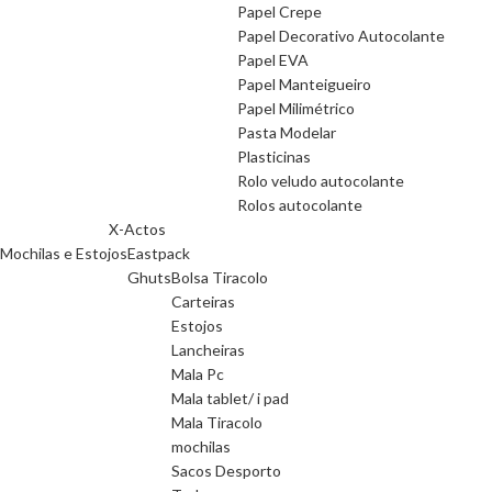
Papel Crepe
Papel Decorativo Autocolante
Papel EVA
Papel Manteigueiro
Papel Milimétrico
Pasta Modelar
Plasticinas
Rolo veludo autocolante
Rolos autocolante
X-Actos
Mochilas e Estojos
Eastpack
Ghuts
Bolsa Tiracolo
Carteiras
Estojos
Lancheiras
Mala Pc
Mala tablet/ i pad
Mala Tiracolo
mochilas
Sacos Desporto