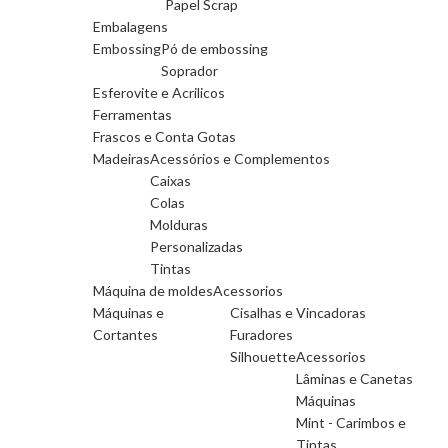
Papel Scrap
Embalagens
Embossing
Pó de embossing
Soprador
Esferovite e Acrilicos
Ferramentas
Frascos e Conta Gotas
Madeiras
Acessórios e Complementos
Caixas
Colas
Molduras
Personalizadas
Tintas
Máquina de moldes
Acessorios
Máquinas e
Cisalhas e Vincadoras
Cortantes
Furadores
Silhouette
Acessorios
Lâminas e Canetas
Máquinas
Mint - Carimbos e
Tintas