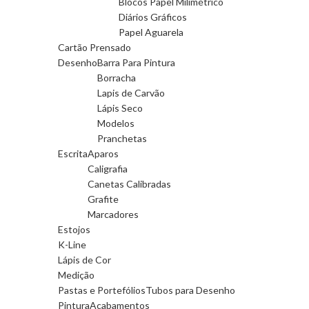
Blocos Papel Milimétrico
Diários Gráficos
Papel Aguarela
Cartão Prensado
Desenho
Barra Para Pintura
Borracha
Lapis de Carvão
Lápis Seco
Modelos
Pranchetas
Escrita
Aparos
Caligrafia
Canetas Calibradas
Grafite
Marcadores
Estojos
K-Line
Lápis de Cor
Medição
Pastas e Portefólios
Tubos para Desenho
Pintura
Acabamentos