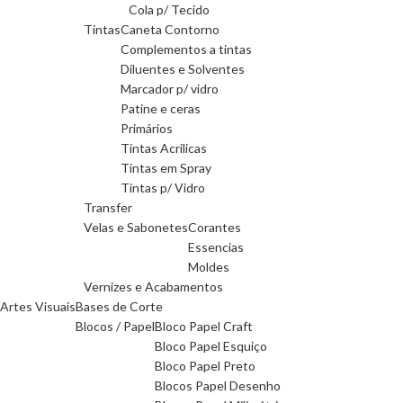
Cola p/ Tecido
Tintas
Caneta Contorno
Complementos a tintas
Diluentes e Solventes
Marcador p/ vidro
Patine e ceras
Primários
Tintas Acrilicas
Tintas em Spray
Tintas p/ Vidro
Transfer
Velas e Sabonetes
Corantes
Essencias
Moldes
Vernizes e Acabamentos
Artes Visuais
Bases de Corte
Blocos / Papel
Bloco Papel Craft
Bloco Papel Esquiço
Bloco Papel Preto
Blocos Papel Desenho