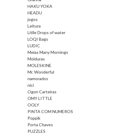
HAKU YOKA
HEADU
jogos
Leitura
Litlle Drops of water
LOQI Bags
LUDIC
Meias Many Mornings
Molduras
MOLESKINE
Mr. Wonderful
namorados
nici
Ogon Carteiras
OMY LITTLE
OOLY
PINTA COM NUMEROS
Poppik
Porta Chaves
PUZZLES