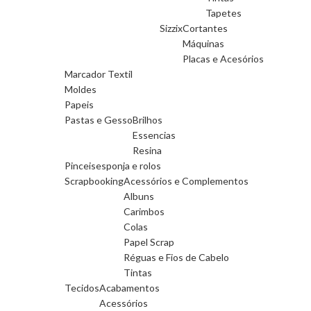
Tapetes
Sizzix
Cortantes
Máquinas
Placas e Acesórios
Marcador Textil
Moldes
Papeis
Pastas e Gesso
Brilhos
Essencias
Resina
Pinceis
esponja e rolos
Scrapbooking
Acessórios e Complementos
Albuns
Carimbos
Colas
Papel Scrap
Réguas e Fios de Cabelo
Tintas
Tecidos
Acabamentos
Acessórios