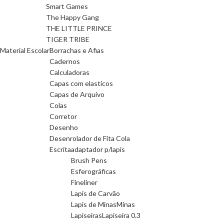
Smart Games
The Happy Gang
THE LITTLE PRINCE
TIGER TRIBE
Material Escolar
Borrachas e Afias
Cadernos
Calculadoras
Capas com elasticos
Capas de Arquivo
Colas
Corretor
Desenho
Desenrolador de Fita Cola
Escrita
adaptador p/lapis
Brush Pens
Esferográficas
Fineliner
Lapis de Carvão
Lapis de Minas
Minas
Lapiseiras
Lapiseira 0.3