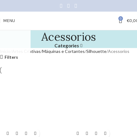
0
MENU
€
0,0
Acessorios
Categories
Início
Artes Criativas
Máquinas e Cortantes
Silhouette
Acessorios
Filters