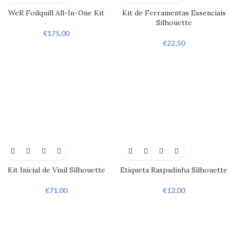
WeR Foilquill All-In-One Kit
Kit de Ferramentas Essenciais
Silhouette
€
175,00
€
22,50
Kit Inicial de Vinil Silhouette
Etiqueta Raspadinha Silhouette
€
71,00
€
12,00