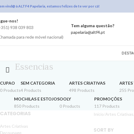
em vind@ à ALTF4 Papelaria, estamos felizes de te ver por cá!
igue-nos!
Tem alguma questão?
+351) 938 039 803
papelaria@altf4.pt
Chamada para rede móvel nacional)
DESTA
Essencias
CUPAO
SEM CATEGORIA
ARTES CRIATIVAS
ARTES 
0 Products
4 Products
498 Products
255 Pr
MOCHILAS E ESTOJOS
OOLY
PROMOÇÕES
850 Products
0 Products
117 Products
CATEGORIAS
Início
Artes Criativas
Artes Criativas
SORT BY
Decoupage