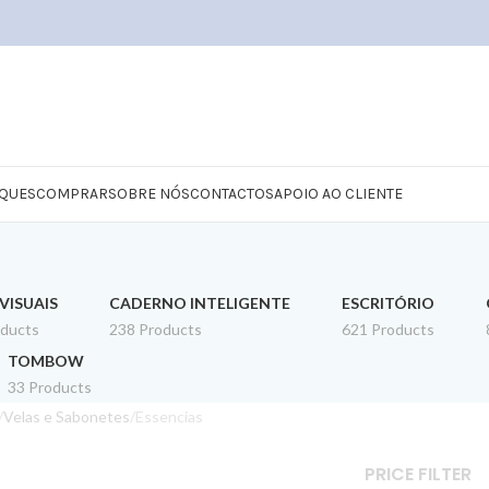
QUES
COMPRAR
SOBRE NÓS
CONTACTOS
APOIO AO CLIENTE
VISUAIS
CADERNO INTELIGENTE
ESCRITÓRIO
oducts
238 Products
621 Products
TOMBOW
33 Products
Velas e Sabonetes
Essencias
PRICE FILTER