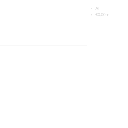
All
€
0,00
+