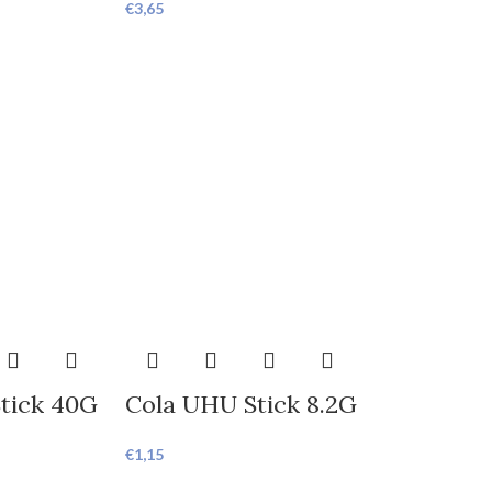
€
3,65
tick 40G
Cola UHU Stick 8.2G
€
1,15