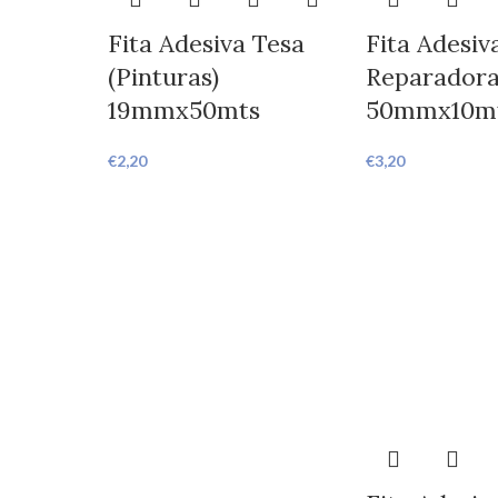
Fita Adesiva Tesa
Fita Adesiv
(Pinturas)
Reparador
19mmx50mts
50mmx10m
€
2,20
€
3,20