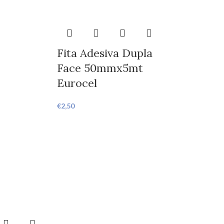
Fita Adesiva Dupla
Face 50mmx5mt
Eurocel
€
2,50