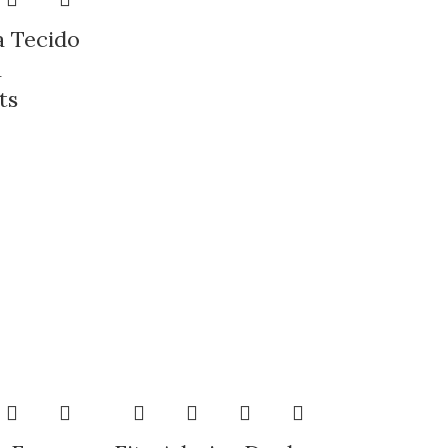
a Tecido
a
ts