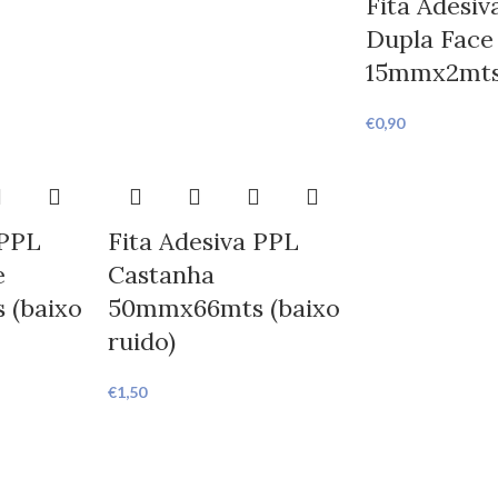
Fita Adesi
Dupla Face
15mmx2mt
€
0,90
 PPL
Fita Adesiva PPL
e
Castanha
 (baixo
50mmx66mts (baixo
ruido)
€
1,50