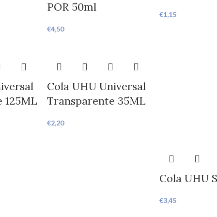
POR 50ml
€
1,15
€
4,50
iversal
Cola UHU Universal
e 125ML
Transparente 35ML
€
2,20
Cola UHU S
€
3,45