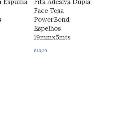
va Espuma
Fita Adesiva Dupla
Face Tesa
s
PowerBond
Espelhos
19mmx5mts
€
13,20