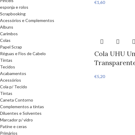
Pinceis
€
1,60
esponja e rolos
Scrapbooking
Acessórios e Complementos
Albuns
Carimbos
Colas
Papel Scrap
Cola UHU Un
Réguas e Fios de Cabelo
Tintas
Transparent
Tecidos
Acabamentos
€
5,20
Acessórios
Cola p/ Tecido
Tintas
Caneta Contorno
Complementos a tintas
Diluentes e Solventes
Marcador p/ vidro
Patine e ceras
Primários