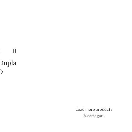
 Dupla
D
Load more products
A carregar...