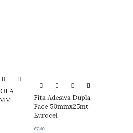
COLA
Fita Adesiva Dupla
8MM
Face 50mmx25mt
Eurocel
€
7,40