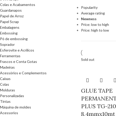
Colas e Acabamentos
Popularity
Guardanapos
Average rating
Papel de Arroz
Newness
Papel Scrap
Price: low to high
Embalagens
Price: high to low
Embossing
Pó de embossing
Soprador
Esferovite e Acrilicos
Ferramentas
Sold out
Frascos e Conta Gotas
Madeiras
Acessórios e Complementos
Caixas
Colas
GLUE TAPE
Molduras
Personalizadas
PERMANEN
Tintas
PLUS TG-210
Máquina de moldes
8,4mmx10mt
Acessorios