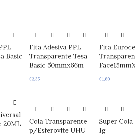
 PPL
Fita Adesiva PPL
Fita Euroce
a Basic
Transparente Tesa
Transparen
Basic 50mmx66m
Face15mm
€
2,35
€
1,80
iversal
Cola Transparente
Super Cola
e 20ML
p/Esferovite UHU
1g