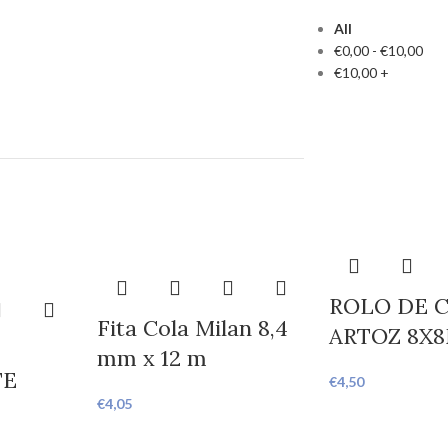
All
€
0,00
-
€
10,00
€
10,00
+
ROLO DE 
Fita Cola Milan 8,4
ARTOZ 8X
mm x 12 m
TE
€
4,50
€
4,05