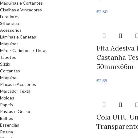
Máquinas e Cortantes
Cisalhas e Vincadoras
€
2,60
Furadores
Silhouette
Acessorios
Lâminas e Canetas
Máquinas
Fita Adesiva
Mint - Carimbos e Tintas
Castanha Tes
Tapetes
Sizzix
50mmx66m
Cortantes
Máquinas
€
2,35
Placas e Acesórios
Marcador Textil
Moldes
Papeis
Pastas e Gesso
Cola UHU Un
Brilhos
Transparent
Essencias
Resina