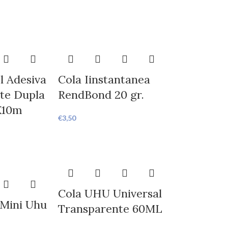
l Adesiva
Cola Iinstantanea
te Dupla
RendBond 20 gr.
X10m
€
3,50
Cola UHU Universal
 Mini Uhu
Transparente 60ML