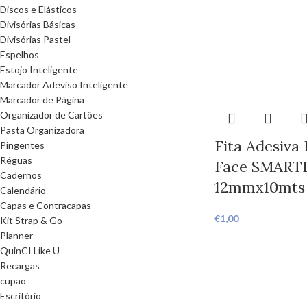
Discos e Elásticos
Divisórias Básicas
Divisórias Pastel
Espelhos
Estojo Inteligente
Marcador Adeviso Inteligente
Marcador de Página
Organizador de Cartões
Pasta Organizadora
Fita Adesiva
Pingentes
Réguas
Face SMART
Cadernos
12mmx10mts
Calendário
Capas e Contracapas
€
1,00
Kit Strap & Go
Planner
QuinCI Like U
Recargas
cupao
Escritório