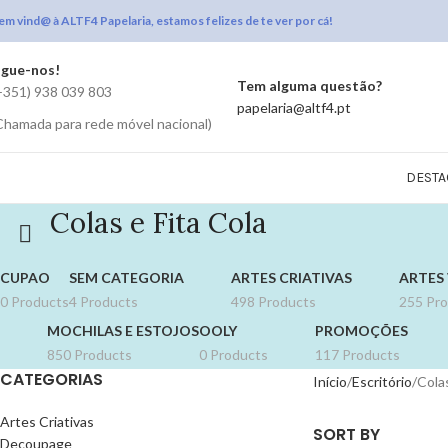
em vind@ à ALTF4 Papelaria, estamos felizes de te ver por cá!
igue-nos!
Tem alguma questão?
+351) 938 039 803
papelaria@altf4.pt
Chamada para rede móvel nacional)
DESTA
Colas e Fita Cola
CUPAO
SEM CATEGORIA
ARTES CRIATIVAS
ARTES 
0 Products
4 Products
498 Products
255 Pr
MOCHILAS E ESTOJOS
OOLY
PROMOÇÕES
850 Products
0 Products
117 Products
CATEGORIAS
Início
Escritório
Colas
Artes Criativas
SORT BY
Decoupage