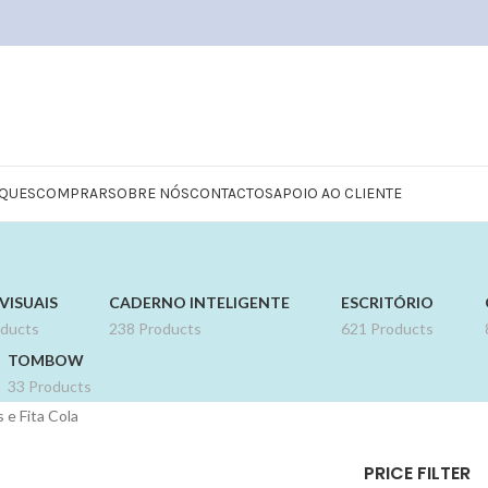
QUES
COMPRAR
SOBRE NÓS
CONTACTOS
APOIO AO CLIENTE
VISUAIS
CADERNO INTELIGENTE
ESCRITÓRIO
oducts
238 Products
621 Products
TOMBOW
33 Products
 e Fita Cola
PRICE FILTER