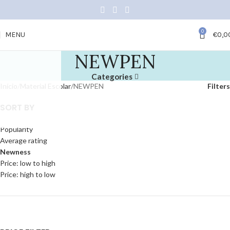
0
MENU
€
0,0
NEWPEN
Categories
Início
Material Escolar
NEWPEN
Filters
SORT BY
Popularity
Average rating
Newness
Price: low to high
Price: high to low