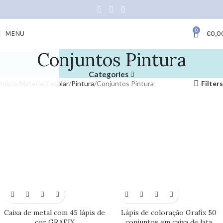
0
MENU
€
0,0
Conjuntos Pintura
Categories
Início
Material Escolar
Pintura
Conjuntos Pintura
Filters
Caixa de metal com 45 lápis de
Lápis de coloração Grafix 50
cor GRAFIX
conjuntos em caixa de lata