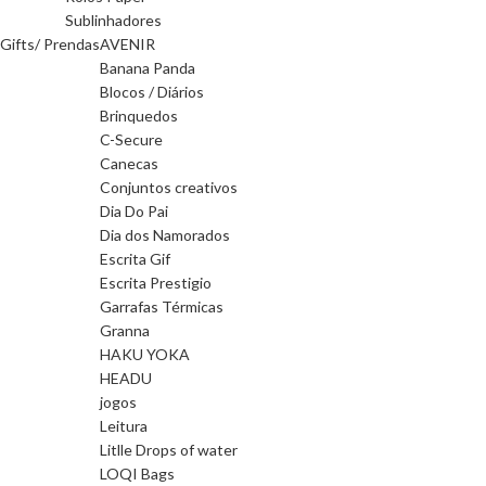
Sublinhadores
Gifts/ Prendas
AVENIR
Banana Panda
Blocos / Diários
Brinquedos
C-Secure
Canecas
Conjuntos creativos
Dia Do Pai
Dia dos Namorados
Escrita Gif
Escrita Prestigio
Garrafas Térmicas
Granna
HAKU YOKA
HEADU
jogos
Leitura
Litlle Drops of water
LOQI Bags