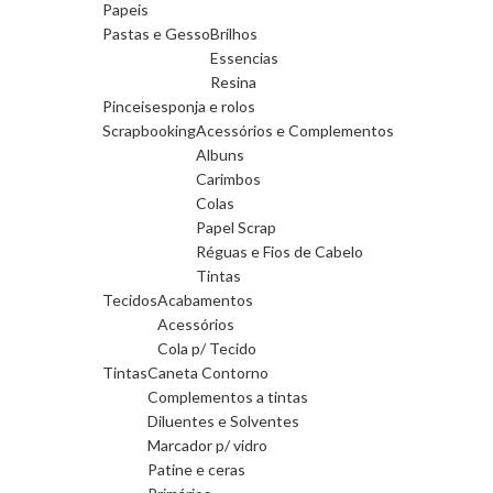
Papeis
Pastas e Gesso
Brilhos
Essencias
Resina
Pinceis
esponja e rolos
Scrapbooking
Acessórios e Complementos
Albuns
Carimbos
Colas
Papel Scrap
Réguas e Fios de Cabelo
Tintas
Tecidos
Acabamentos
Acessórios
Cola p/ Tecido
Tintas
Caneta Contorno
Complementos a tintas
Diluentes e Solventes
Marcador p/ vidro
Patine e ceras