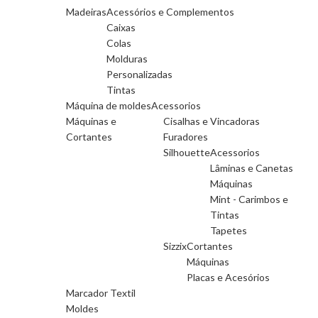
Madeiras
Acessórios e Complementos
Caixas
Colas
Molduras
Personalizadas
Tintas
Máquina de moldes
Acessorios
Máquinas e
Cisalhas e Vincadoras
Cortantes
Furadores
Silhouette
Acessorios
Lâminas e Canetas
Máquinas
Mint - Carimbos e
Tintas
Tapetes
Sizzix
Cortantes
Máquinas
Placas e Acesórios
Marcador Textil
Moldes