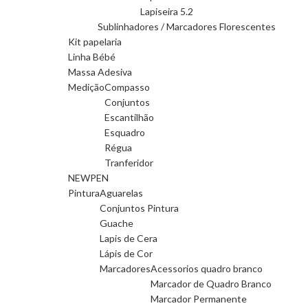
Lapiseira 5.2
Sublinhadores / Marcadores Florescentes
Kit papelaria
Linha Bébé
Massa Adesiva
Medição
Compasso
Conjuntos
Escantilhão
Esquadro
Régua
Tranferidor
NEWPEN
Pintura
Aguarelas
Conjuntos Pintura
Guache
Lapis de Cera
Lápis de Cor
Marcadores
Acessorios quadro branco
Marcador de Quadro Branco
Marcador Permanente