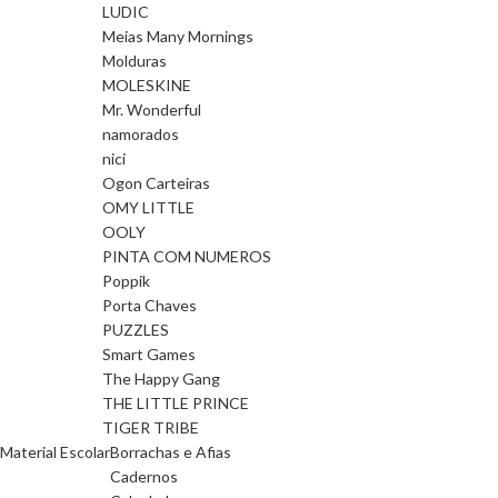
LUDIC
Meias Many Mornings
Molduras
MOLESKINE
Mr. Wonderful
namorados
nici
Ogon Carteiras
OMY LITTLE
OOLY
PINTA COM NUMEROS
Poppik
Porta Chaves
PUZZLES
Smart Games
The Happy Gang
THE LITTLE PRINCE
TIGER TRIBE
Material Escolar
Borrachas e Afias
Cadernos