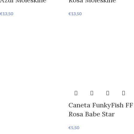
Azul Moleskine
Rosa Moleskine
€
13,50
€
13,50
Caneta FunkyFish FF
Rosa Babe Star
€
5,50