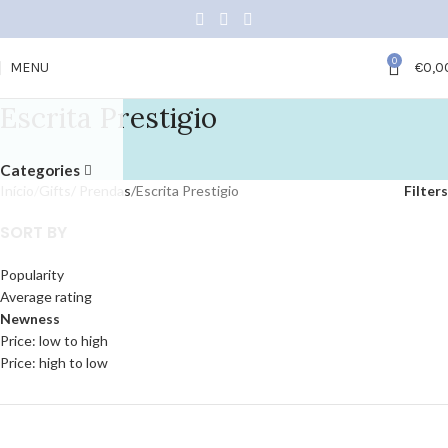
0
MENU
€
0,0
Escrita Prestigio
Categories
Início
Gifts/ Prendas
Escrita Prestigio
Filters
SORT BY
Popularity
Average rating
Newness
Price: low to high
Price: high to low