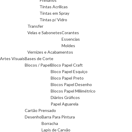
Primários
Tintas Acrilicas
Tintas em Spray
Tintas p/ Vidro
Transfer
Velas e Sabonetes
Corantes
Essencias
Moldes
Vernizes e Acabamentos
Artes Visuais
Bases de Corte
Blocos / Papel
Bloco Papel Craft
Bloco Papel Esquiço
Bloco Papel Preto
Blocos Papel Desenho
Blocos Papel Milimétrico
Diários Gráficos
Papel Aguarela
Cartão Prensado
Desenho
Barra Para Pintura
Borracha
Lapis de Carvão