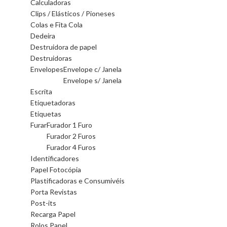
Calculadoras
Clips / Elásticos / Pioneses
Colas e Fita Cola
Dedeira
Destruidora de papel
Destruidoras
Envelopes
Envelope c/ Janela
Envelope s/ Janela
Escrita
Etiquetadoras
Etiquetas
Furar
Furador 1 Furo
Furador 2 Furos
Furador 4 Furos
Identificadores
Papel Fotocópia
Plastificadoras e Consumivéis
Porta Revistas
Post-its
Recarga Papel
Rolos Papel