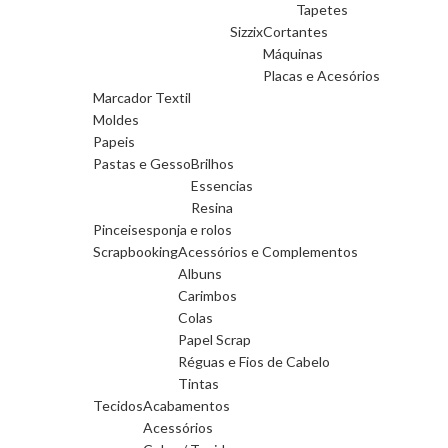
Tapetes
Sizzix
Cortantes
Máquinas
Placas e Acesórios
Marcador Textil
Moldes
Papeis
Pastas e Gesso
Brilhos
Essencias
Resina
Pinceis
esponja e rolos
Scrapbooking
Acessórios e Complementos
Albuns
Carimbos
Colas
Papel Scrap
Réguas e Fios de Cabelo
Tintas
Tecidos
Acabamentos
Acessórios