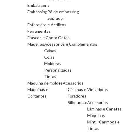
Embalagens
Embossing
Pó de embossing
Soprador
Esferovite e Acrilicos
Ferramentas
Frascos e Conta Gotas
Madeiras
Acessórios e Complementos
Caixas
Colas
Molduras
Personalizadas
Tintas
Máquina de moldes
Acessorios
Máquinas e
Cisalhas e Vincadoras
Cortantes
Furadores
Silhouette
Acessorios
Lâminas e Canetas
Máquinas
Mint - Carimbos e
Tintas