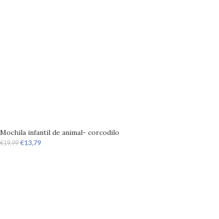
Mochila infantil de animal- corcodilo
€
13,79
€
19,99