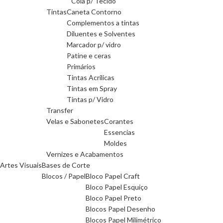
Cola p/ Tecido
Tintas
Caneta Contorno
Complementos a tintas
Diluentes e Solventes
Marcador p/ vidro
Patine e ceras
Primários
Tintas Acrilicas
Tintas em Spray
Tintas p/ Vidro
Transfer
Velas e Sabonetes
Corantes
Essencias
Moldes
Vernizes e Acabamentos
Artes Visuais
Bases de Corte
Blocos / Papel
Bloco Papel Craft
Bloco Papel Esquiço
Bloco Papel Preto
Blocos Papel Desenho
Blocos Papel Milimétrico