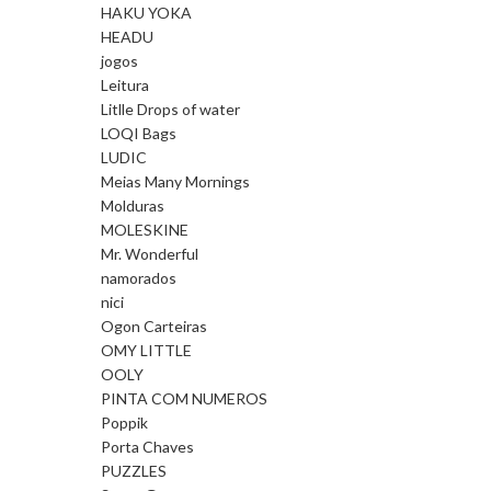
HAKU YOKA
HEADU
jogos
Leitura
Litlle Drops of water
LOQI Bags
LUDIC
Meias Many Mornings
Molduras
MOLESKINE
Mr. Wonderful
namorados
nici
Ogon Carteiras
OMY LITTLE
OOLY
PINTA COM NUMEROS
Poppik
Porta Chaves
PUZZLES