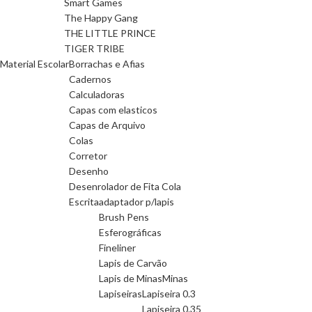
Smart Games
The Happy Gang
THE LITTLE PRINCE
TIGER TRIBE
Material Escolar
Borrachas e Afias
Cadernos
Calculadoras
Capas com elasticos
Capas de Arquivo
Colas
Corretor
Desenho
Desenrolador de Fita Cola
Escrita
adaptador p/lapis
Brush Pens
Esferográficas
Fineliner
Lapis de Carvão
Lapis de Minas
Minas
Lapiseiras
Lapiseira 0.3
Lapiseira 0.35