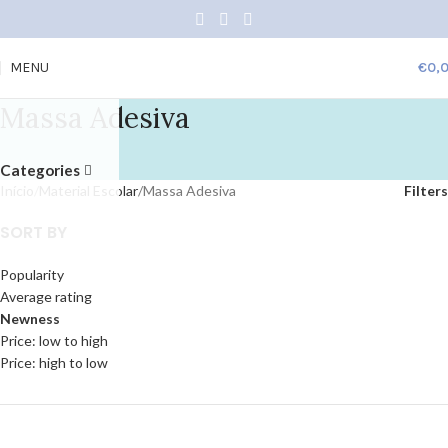
MENU
€
0,
Massa Adesiva
Categories
Início
Material Escolar
Massa Adesiva
Filters
SORT BY
Popularity
Average rating
Newness
Price: low to high
Price: high to low