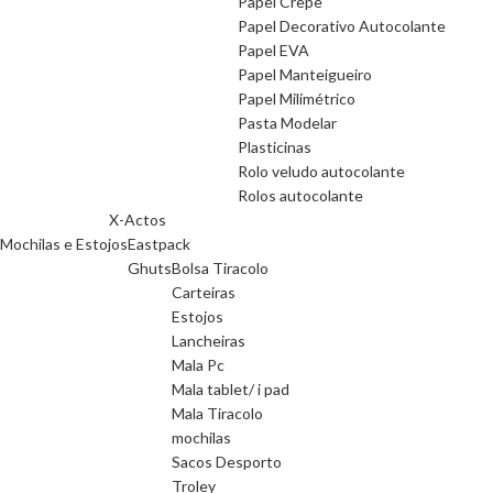
Papel Crepe
Papel Decorativo Autocolante
Papel EVA
Papel Manteigueiro
Papel Milimétrico
Pasta Modelar
Plasticinas
Rolo veludo autocolante
Rolos autocolante
X-Actos
Mochilas e Estojos
Eastpack
Ghuts
Bolsa Tiracolo
Carteiras
Estojos
Lancheiras
Mala Pc
Mala tablet/ i pad
Mala Tiracolo
mochilas
Sacos Desporto
Troley