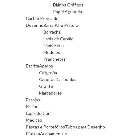
Diários Gráficos
Papel Aguarela
Cartão Prensado
Desenho
Barra Para Pintura
Borracha
Lapis de Carvão
Lápis Seco
Modelos
Pranchetas
Escrita
Aparos
Caligrafia
Canetas Calibradas
Grafite
Marcadores
Estojos
K-Line
Lápis de Cor
Medição
Pastas e Portefólios
Tubos para Desenho
Pintura
Acabamentos