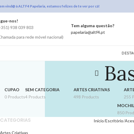
em vind@ à ALTF4 Papelaria, estamos felizes de te ver por cá!
igue-nos!
Tem alguma questão?
+351) 938 039 803
papelaria@altf4.pt
Chamada para rede móvel nacional)
DESTA
Bas
CUPAO
SEM CATEGORIA
ARTES CRIATIVAS
ARTE
0 Products
4 Products
498 Products
255 
MOCHIL
850 Pro
CATEGORIAS
Início
Escritório
Aces
Artes Criativas