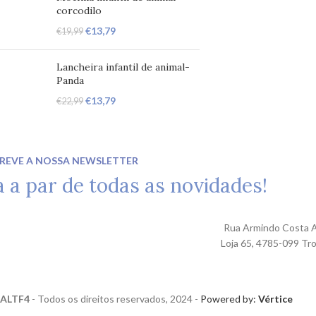
corcodilo
€
13,79
€
19,99
Lancheira infantil de animal-
Panda
€
13,79
€
22,99
REVE A NOSSA NEWSLETTER
a a par de todas as novidades!
Rua Armindo Costa A
Loja 65, 4785-099 Tr
ALTF4
- Todos os direitos reservados, 2024 -
Powered by:
Vértice