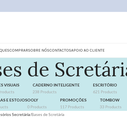
QUES
COMPRAR
SOBRE NÓS
CONTACTOS
APOIO AO CLIENTE
es de Scretári
S VISUAIS
CADERNO INTELIGENTE
ESCRITÓRIO
Products
238 Products
621 Products
AS E ESTOJOS
OOLY
PROMOÇÕES
TOMBOW
ducts
0 Products
117 Products
33 Products
sórios Secretária
Bases de Scretária