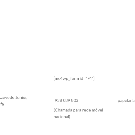
[mc4wp_form id="74"]
zevedo Junior,
938 039 803
papelaria
ofa
(Chamada para rede móvel
nacional)