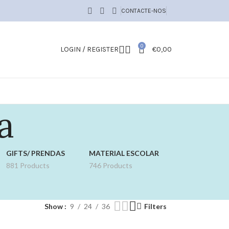
CONTACTE-NOS
0
LOGIN / REGISTER
€
0,00
a
GIFTS/ PRENDAS
MATERIAL ESCOLAR
881 Products
746 Products
Show
9
24
36
Filters