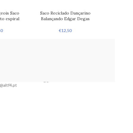
eois Saco
Saco Reciclado Dançarino
to espiral
Balançando Edgar Degas
50
€
12,50
@altf4.pt