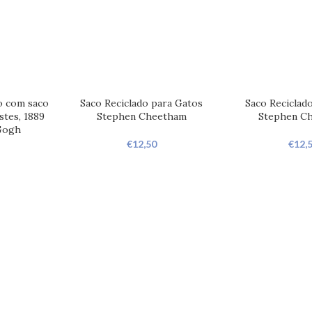
o com saco
Saco Reciclado para Gatos
Saco Reciclad
stes, 1889
Stephen Cheetham
Stephen C
 Gogh
€
12,50
€
12,