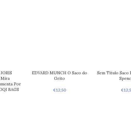
 JORIS
EDVARD MUNCH O Saco do
Sem Título Saco 
Mira
Grito
Spenc
umenta Por
LOQI BAGS
€
12,50
€
12,