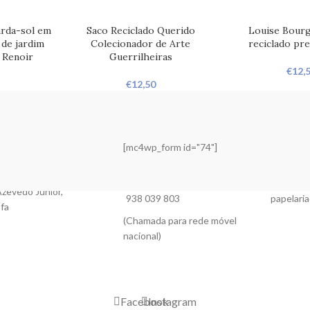
rda-sol em
Saco Reciclado Querido
Louise Bourg
 de jardim
Colecionador de Arte
reciclado pre
 Renoir
Guerrilheiras
€
12,
€
12,50
[mc4wp_form id="74"]
zevedo Junior,
938 039 803
papelaria
ofa
(Chamada para rede móvel
nacional)
Facebook
Instagram