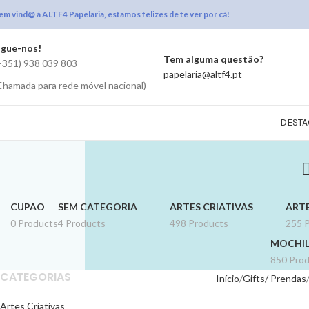
em vind@ à ALTF4 Papelaria, estamos felizes de te ver por cá!
igue-nos!
Tem alguma questão?
+351) 938 039 803
papelaria@altf4.pt
Chamada para rede móvel nacional)
DESTA
CUPAO
SEM CATEGORIA
ARTES CRIATIVAS
ARTE
0 Products
4 Products
498 Products
255 
MOCHIL
850 Pro
CATEGORIAS
Início
Gifts/ Prendas
Artes Criativas