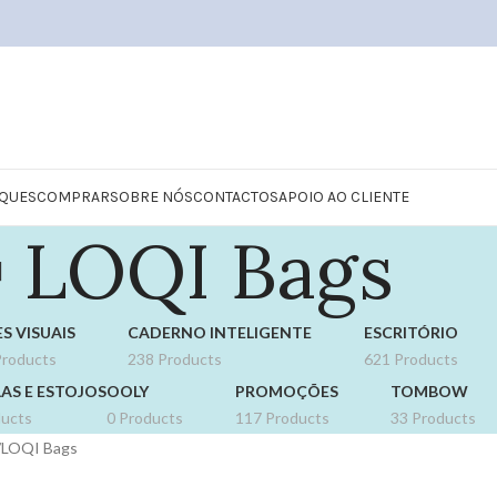
QUES
COMPRAR
SOBRE NÓS
CONTACTOS
APOIO AO CLIENTE
LOQI Bags
S VISUAIS
CADERNO INTELIGENTE
ESCRITÓRIO
Products
238 Products
621 Products
AS E ESTOJOS
OOLY
PROMOÇÕES
TOMBOW
ducts
0 Products
117 Products
33 Products
LOQI Bags