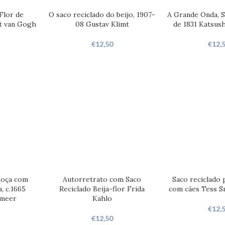
Flor de
O saco reciclado do beijo, 1907-
A Grande Onda, S
t van Gogh
08 Gustav Klimt
de 1831 Katsus
€
12,50
€
12,
Moça com
Autorretrato com Saco
Saco reciclado 
, c.1665
Reciclado Beija-flor Frida
com cães Tess S
rmeer
Kahlo
€
12,
€
12,50