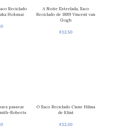
aco Reciclado
A Noite Estrelada, Saco
hika Hokusai
Reciclado de 1889 Vincent van
Gogh
50
€
12,50
para passear
O Saco Reciclado Cisne Hilma
mith-Roberts
de Klint
50
€
12,50