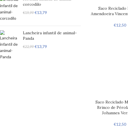
corcodilo
Saco Reciclado 
€
13,79
€
19,99
Amendoeira Vincen
€
12,50
Lancheira infantil de animal-
Panda
€
13,79
€
22,99
Saco Reciclado 
Brinco de Pérola
Johannes Ve
€
12,50