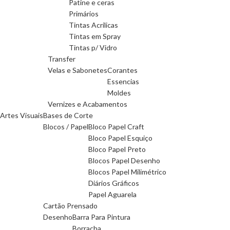
Patine e ceras
Primários
Tintas Acrilicas
Tintas em Spray
Tintas p/ Vidro
Transfer
Velas e Sabonetes
Corantes
Essencias
Moldes
Vernizes e Acabamentos
Artes Visuais
Bases de Corte
Blocos / Papel
Bloco Papel Craft
Bloco Papel Esquiço
Bloco Papel Preto
Blocos Papel Desenho
Blocos Papel Milimétrico
Diários Gráficos
Papel Aguarela
Cartão Prensado
Desenho
Barra Para Pintura
Borracha