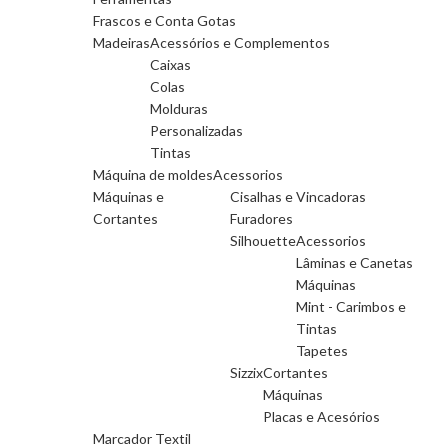
Frascos e Conta Gotas
Madeiras
Acessórios e Complementos
Caixas
Colas
Molduras
Personalizadas
Tintas
Máquina de moldes
Acessorios
Máquinas e
Cisalhas e Vincadoras
Cortantes
Furadores
Silhouette
Acessorios
Lâminas e Canetas
Máquinas
Mint - Carimbos e
Tintas
Tapetes
Sizzix
Cortantes
Máquinas
Placas e Acesórios
Marcador Textil