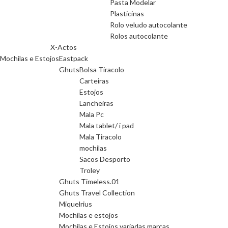
Pasta Modelar
Plasticinas
Rolo veludo autocolante
Rolos autocolante
X-Actos
Mochilas e Estojos
Eastpack
Ghuts
Bolsa Tiracolo
Carteiras
Estojos
Lancheiras
Mala Pc
Mala tablet/ i pad
Mala Tiracolo
mochilas
Sacos Desporto
Troley
Ghuts Timeless.01
Ghuts Travel Collection
Miquelrius
Mochilas e estojos
Mochilas e Estojos variadas marcas