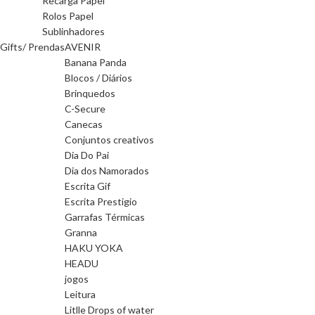
Recarga Papel
Rolos Papel
Sublinhadores
Gifts/ Prendas
AVENIR
Banana Panda
Blocos / Diários
Brinquedos
C-Secure
Canecas
Conjuntos creativos
Dia Do Pai
Dia dos Namorados
Escrita Gif
Escrita Prestigio
Garrafas Térmicas
Granna
HAKU YOKA
HEADU
jogos
Leitura
Litlle Drops of water