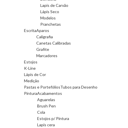
Lapis de Carvão
Lápis Seco
Modelos
Pranchetas
Escrita
Aparos
Caligrafia
Canetas Calibradas
Grafite
Marcadores
Estojos
K-Line
Lápis de Cor
Medição
Pastas e Portefólios
Tubos para Desenho
Pintura
Acabamentos
Aguarelas
Brush Pen
Cola
Estojos p/ Pintura
Lapis cera