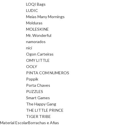
LOQI Bags
LUDIC
Meias Many Mornings
Molduras
MOLESKINE
Mr. Wonderful
namorados
nici
Ogon Carteiras
OMY LITTLE
OOLY
PINTA COM NUMEROS
Poppik
Porta Chaves
PUZZLES
Smart Games
The Happy Gang
THE LITTLE PRINCE
TIGER TRIBE
Material Escolar
Borrachas e Afias