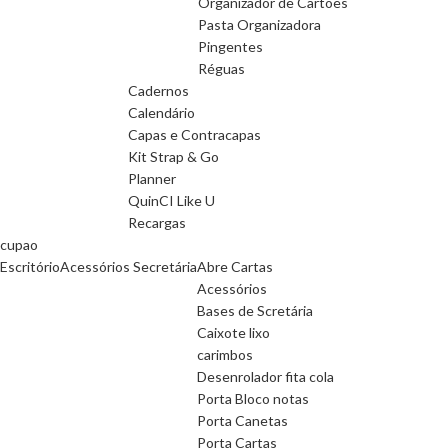
Organizador de Cartões
Pasta Organizadora
Pingentes
Réguas
Cadernos
Calendário
Capas e Contracapas
Kit Strap & Go
Planner
QuinCI Like U
Recargas
cupao
Escritório
Acessórios Secretária
Abre Cartas
Acessórios
Bases de Scretária
Caixote lixo
carimbos
Desenrolador fita cola
Porta Bloco notas
Porta Canetas
Porta Cartas