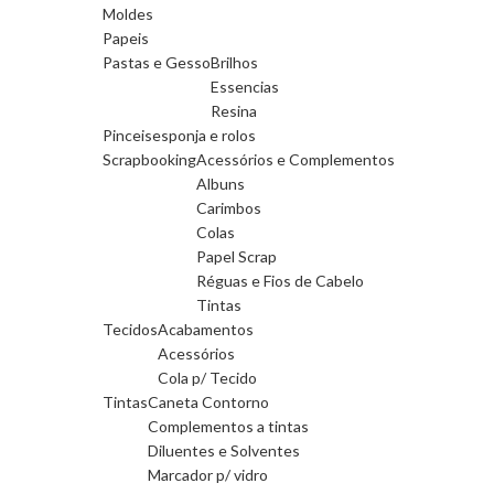
Moldes
Papeis
Pastas e Gesso
Brilhos
Essencias
Resina
Pinceis
esponja e rolos
Scrapbooking
Acessórios e Complementos
Albuns
Carimbos
Colas
Papel Scrap
Réguas e Fios de Cabelo
Tintas
Tecidos
Acabamentos
Acessórios
Cola p/ Tecido
Tintas
Caneta Contorno
Complementos a tintas
Diluentes e Solventes
Marcador p/ vidro