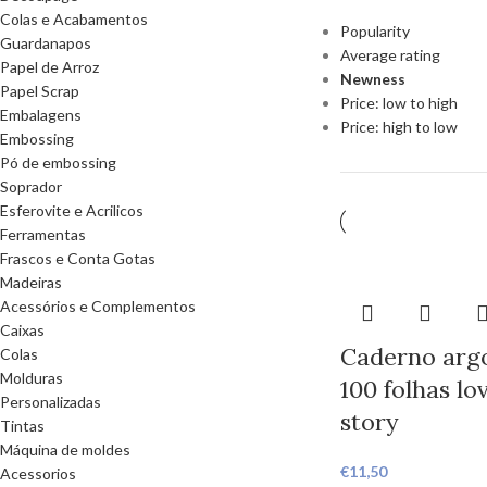
Colas e Acabamentos
Popularity
Guardanapos
Average rating
Papel de Arroz
Newness
Papel Scrap
Price: low to high
Embalagens
Price: high to low
Embossing
Pó de embossing
Soprador
Esferovite e Acrilicos
Ferramentas
Frascos e Conta Gotas
Madeiras
Acessórios e Complementos
Caixas
Caderno argo
Colas
Molduras
100 folhas lo
Personalizadas
story
Tintas
Máquina de moldes
€
11,50
Acessorios