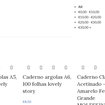
All
€
0,00
-
€
10,00
€
10,00
-
€
20,00
€
20,00
-
€
30,00
€
30,00
+
las A5,
Caderno argolas A6,
Caderno Cl
vely
100 folhas lovely
Acetinado 
story
Amarelo F
Grande
€
8,50