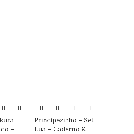
kura
Principezinho – Set
ado –
Lua – Caderno &