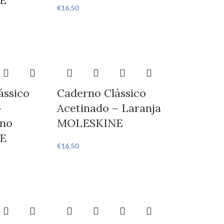
E
€
16,50
ássico
Caderno Clássico
–
Acetinado – Laranja
eno
MOLESKINE
E
€
16,50