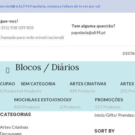
em vind@ à ALTF4 Papelaria, estamos felizes de te ver por cá!
igue-nos!
Tem alguma questão?
+351) 938 039 803
papelaria@altf4.pt
Chamada para rede móvel nacional)
DESTA
Blocos / Diários
CUPAO
SEM CATEGORIA
ARTES CRIATIVAS
ARTES 
0 Products
4 Products
498 Products
255 Pr
MOCHILAS E ESTOJOS
OOLY
PROMOÇÕES
850 Products
0 Products
117 Products
CATEGORIAS
Início
Gifts/ Prendas
Artes Criativas
SORT BY
Decoupage