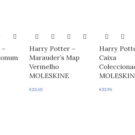
 –
Harry Potter –
Harry Pott
ronum
Marauder’s Map
Caixa
Vermelho
Colecciona
MOLESKINE
MOLESKIN
€
23,50
€
33,95