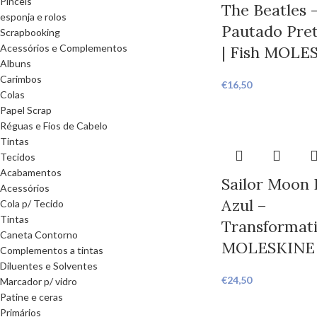
Pinceis
The Beatles 
esponja e rolos
Pautado Pret
Scrapbooking
Acessórios e Complementos
| Fish MOLE
Albuns
Carimbos
€
16,50
Colas
Papel Scrap
Réguas e Fios de Cabelo
Tintas
Tecidos
Acabamentos
Sailor Moon 
Acessórios
Azul –
Cola p/ Tecido
Tintas
Transformat
Caneta Contorno
MOLESKINE
Complementos a tintas
Diluentes e Solventes
€
24,50
Marcador p/ vidro
Patine e ceras
Primários