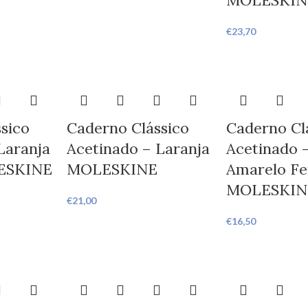
MOLESKIN
€
23,70
sico
Caderno Clássico
Caderno Cl
Laranja
Acetinado – Laranja
Acetinado 
ESKINE
MOLESKINE
Amarelo F
MOLESKIN
€
21,00
€
16,50