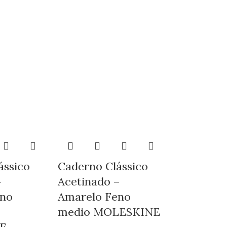
ássico
Caderno Clássico
–
Acetinado –
eno
Amarelo Feno
medio MOLESKINE