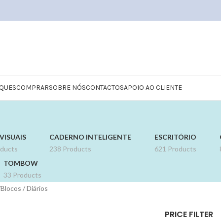
QUES
COMPRAR
SOBRE NÓS
CONTACTOS
APOIO AO CLIENTE
VISUAIS
CADERNO INTELIGENTE
ESCRITÓRIO
oducts
238 Products
621 Products
TOMBOW
33 Products
Blocos / Diários
PRICE FILTER