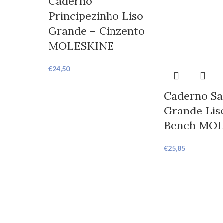
Caderno
Principezinho Liso
Grande – Cinzento
MOLESKINE
€
24,50
Caderno Sa
Grande Lis
Bench MO
€
25,85