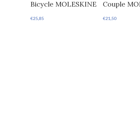
Bicycle MOLESKINE
Couple MO
€
25,85
€
21,50