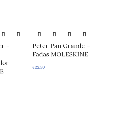
er –
Peter Pan Grande –
Fadas MOLESKINE
dor
€
22,50
E