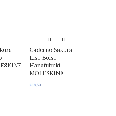
kura
Caderno Sakura
o –
Liso Bolso –
LESKINE
Hanafubuki
MOLESKINE
€
18,50