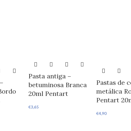
Pasta antiga –
 –
Pastas de c
betuminosa Branca
Bordo
metálica R
20ml Pentart
t
Pentart 20
€
3,65
€
4,90