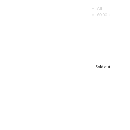
All
€
0,00
+
Sold out