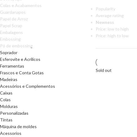
Colas e Acabamentos
Popularity
Guardanapos
Average rating
Papel de Arroz
Newness
Papel Scrap
Price: low to high
Embalagens
Price: high to low
Embossing
Pó de embossing
Soprador
Esferovite e Acrilicos
Ferramentas
Sold out
Frascos e Conta Gotas
Madeiras
Acessórios e Complementos
Caixas
Colas
Molduras
Personalizadas
Tintas
Máquina de moldes
Acessorios