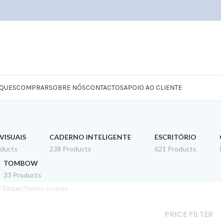
QUES
COMPRAR
SOBRE NÓS
CONTACTOS
APOIO AO CLIENTE
VISUAIS
CADERNO INTELIGENTE
ESCRITÓRIO
oducts
238 Products
621 Products
TOMBOW
33 Products
Tintas
Patine e ceras
PRICE FILTER