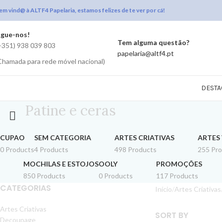
em vind@ à ALTF4 Papelaria, estamos felizes de te ver por cá!
igue-nos!
Tem alguma questão?
+351) 938 039 803
papelaria@altf4.pt
Chamada para rede móvel nacional)
DESTA
Patine e ceras
CUPAO
SEM CATEGORIA
ARTES CRIATIVAS
ARTES 
0 Products
4 Products
498 Products
255 Pr
MOCHILAS E ESTOJOS
OOLY
PROMOÇÕES
850 Products
0 Products
117 Products
CATEGORIAS
Início
Artes Criativas
Artes Criativas
SORT BY
Decoupage