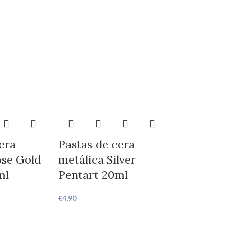
era
Pastas de cera
ose Gold
metálica Silver
ml
Pentart 20ml
€
4,90