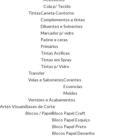
Cola p/ Tecido
Tintas
Caneta Contorno
Complementos a tintas
Diluentes e Solventes
Marcador p/ vidro
Patine e ceras
Primários
Tintas Acrilicas
Tintas em Spray
Tintas p/ Vidro
Transfer
Velas e Sabonetes
Corantes
Essencias
Moldes
Vernizes e Acabamentos
Artes Visuais
Bases de Corte
Blocos / Papel
Bloco Papel Craft
Bloco Papel Esquiço
Bloco Papel Preto
Blocos Papel Desenho