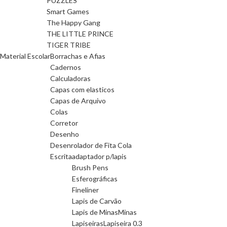
PUZZLES
Smart Games
The Happy Gang
THE LITTLE PRINCE
TIGER TRIBE
Material Escolar
Borrachas e Afias
Cadernos
Calculadoras
Capas com elasticos
Capas de Arquivo
Colas
Corretor
Desenho
Desenrolador de Fita Cola
Escrita
adaptador p/lapis
Brush Pens
Esferográficas
Fineliner
Lapis de Carvão
Lapis de Minas
Minas
Lapiseiras
Lapiseira 0.3