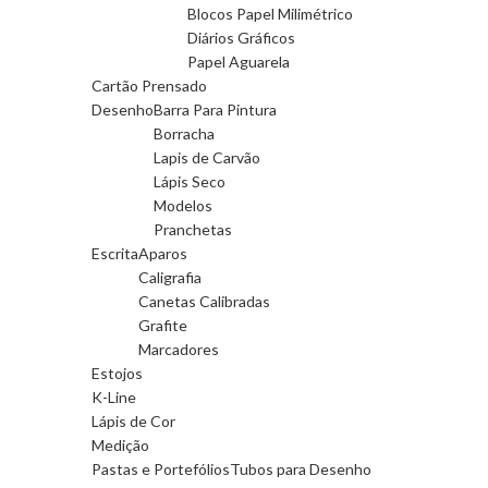
Blocos Papel Milimétrico
Diários Gráficos
Papel Aguarela
Cartão Prensado
Desenho
Barra Para Pintura
Borracha
Lapis de Carvão
Lápis Seco
Modelos
Pranchetas
Escrita
Aparos
Caligrafia
Canetas Calibradas
Grafite
Marcadores
Estojos
K-Line
Lápis de Cor
Medição
Pastas e Portefólios
Tubos para Desenho