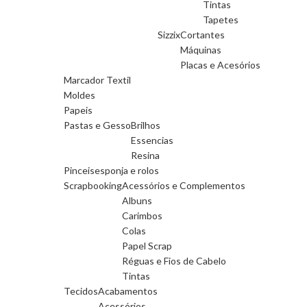
Tintas
Tapetes
Sizzix
Cortantes
Máquinas
Placas e Acesórios
Marcador Textil
Moldes
Papeis
Pastas e Gesso
Brilhos
Essencias
Resina
Pinceis
esponja e rolos
Scrapbooking
Acessórios e Complementos
Albuns
Carimbos
Colas
Papel Scrap
Réguas e Fios de Cabelo
Tintas
Tecidos
Acabamentos
Acessórios