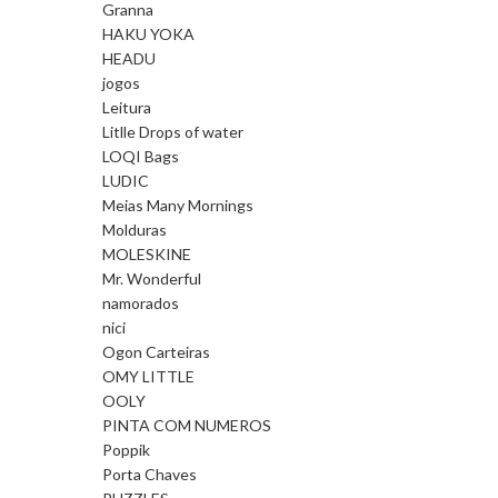
Granna
HAKU YOKA
HEADU
jogos
Leitura
Litlle Drops of water
LOQI Bags
LUDIC
Meias Many Mornings
Molduras
MOLESKINE
Mr. Wonderful
namorados
nici
Ogon Carteiras
OMY LITTLE
OOLY
PINTA COM NUMEROS
Poppik
Porta Chaves