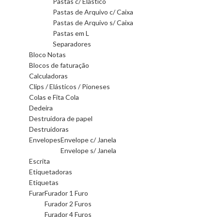
Pastas c/ Elástico
Pastas de Arquivo c/ Caixa
Pastas de Arquivo s/ Caixa
Pastas em L
Separadores
Bloco Notas
Blocos de faturação
Calculadoras
Clips / Elásticos / Pioneses
Colas e Fita Cola
Dedeira
Destruidora de papel
Destruidoras
Envelopes
Envelope c/ Janela
Envelope s/ Janela
Escrita
Etiquetadoras
Etiquetas
Furar
Furador 1 Furo
Furador 2 Furos
Furador 4 Furos