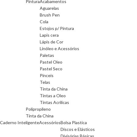
Pintura
Acabamentos
Aguarelas
Brush Pen
Cola
Estojos p/ Pintura
Lapis cera
Lápis de Cor
Linóleo e Acessórios
Paletas
Pastel Oleo
Pastel Seco
Pinceis
Telas
Tinta da China
Tintas a Oleo
Tintas Acrilicas
Polipropileno
Tinta da China
Caderno Inteligente
Acessórios
Bolsa Plastica
Discos e Elásticos
Divisórias Básicas