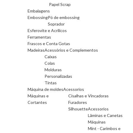
Papel Scrap
Embalagens
Embossing
Pó de embossing
Soprador
Esferovite e Acrilicos
Ferramentas
Frascos e Conta Gotas
Madeiras
Acessórios e Complementos
Caixas
Colas
Molduras
Personalizadas
Tintas
Máquina de moldes
Acessorios
Máquinas e
Cisalhas e Vincadoras
Cortantes
Furadores
Silhouette
Acessorios
Lâminas e Canetas
Máquinas
Mint - Carimbos e