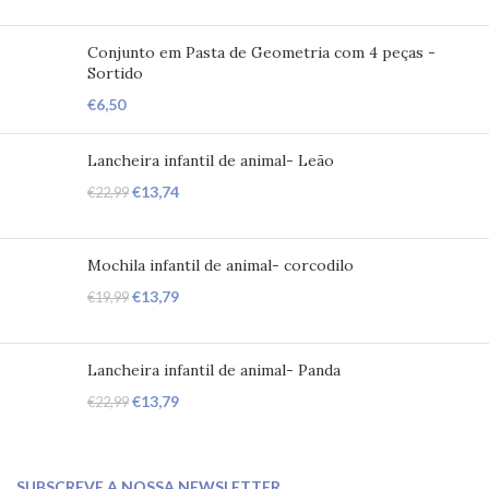
Conjunto em Pasta de Geometria com 4 peças -
Sortido
€
6,50
Lancheira infantil de animal- Leão
€
13,74
€
22,99
Mochila infantil de animal- corcodilo
€
13,79
€
19,99
Lancheira infantil de animal- Panda
€
13,79
€
22,99
SUBSCREVE A NOSSA NEWSLETTER