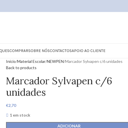
QUES
COMPRAR
SOBRE NÓS
CONTACTOS
APOIO AO CLIENTE
Início
Material Escolar
NEWPEN
Marcador Sylvapen c/6 unidades
Back to products
Marcador Sylvapen c/6
unidades
€
2,70
1 em stock
ADICIONAR