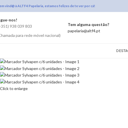
em vind@ à ALTF4 Papelaria, estamos felizes de te ver por cá!
igue-nos!
Tem alguma questão?
+351) 938 039 803
papelaria@altf4.pt
Chamada para rede móvel nacional)
DESTA
Click to enlarge