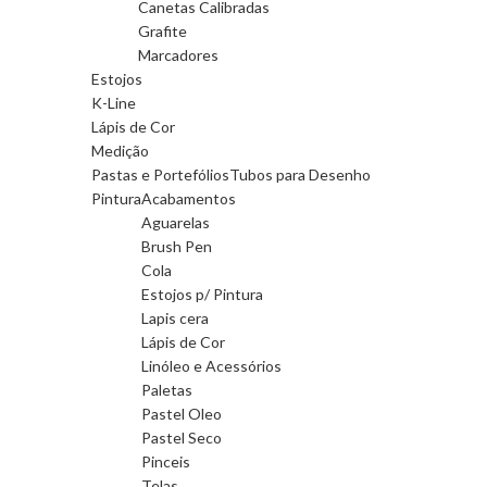
Canetas Calibradas
Grafite
Marcadores
Estojos
K-Line
Lápis de Cor
Medição
Pastas e Portefólios
Tubos para Desenho
Pintura
Acabamentos
Aguarelas
Brush Pen
Cola
Estojos p/ Pintura
Lapis cera
Lápis de Cor
Linóleo e Acessórios
Paletas
Pastel Oleo
Pastel Seco
Pinceis
Telas