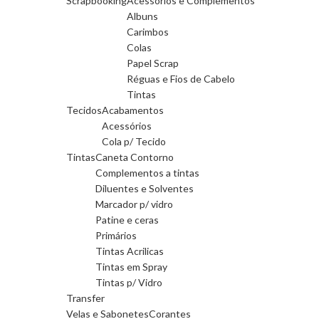
Scrapbooking
Acessórios e Complementos
Albuns
Carimbos
Colas
Papel Scrap
Réguas e Fios de Cabelo
Tintas
Tecidos
Acabamentos
Acessórios
Cola p/ Tecido
Tintas
Caneta Contorno
Complementos a tintas
Diluentes e Solventes
Marcador p/ vidro
Patine e ceras
Primários
Tintas Acrilicas
Tintas em Spray
Tintas p/ Vidro
Transfer
Velas e Sabonetes
Corantes