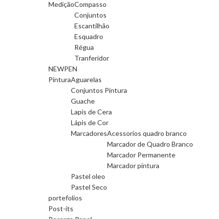
Medição
Compasso
Conjuntos
Escantilhão
Esquadro
Régua
Tranferidor
NEWPEN
Pintura
Aguarelas
Conjuntos Pintura
Guache
Lapis de Cera
Lápis de Cor
Marcadores
Acessorios quadro branco
Marcador de Quadro Branco
Marcador Permanente
Marcador pintura
Pastel oleo
Pastel Seco
portefolios
Post-its