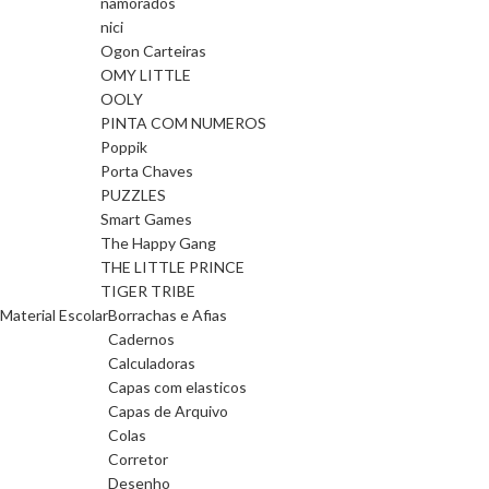
namorados
nici
Ogon Carteiras
OMY LITTLE
OOLY
PINTA COM NUMEROS
Poppik
Porta Chaves
PUZZLES
Smart Games
The Happy Gang
THE LITTLE PRINCE
TIGER TRIBE
Material Escolar
Borrachas e Afias
Cadernos
Calculadoras
Capas com elasticos
Capas de Arquivo
Colas
Corretor
Desenho