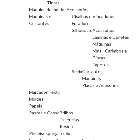
Tintas
Máquina de moldes
Acessorios
Máquinas e
Cisalhas e Vincadoras
Cortantes
Furadores
Silhouette
Acessorios
Lâminas e Canetas
Máquinas
Mint - Carimbos e
Tintas
Tapetes
Sizzix
Cortantes
Máquinas
Placas e Acesórios
Marcador Textil
Moldes
Papeis
Pastas e Gesso
Brilhos
Essencias
Resina
Pinceis
esponja e rolos