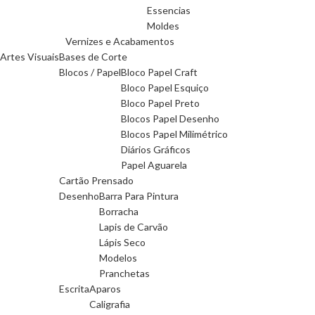
Essencias
Moldes
Vernizes e Acabamentos
Artes Visuais
Bases de Corte
Blocos / Papel
Bloco Papel Craft
Bloco Papel Esquiço
Bloco Papel Preto
Blocos Papel Desenho
Blocos Papel Milimétrico
Diários Gráficos
Papel Aguarela
Cartão Prensado
Desenho
Barra Para Pintura
Borracha
Lapis de Carvão
Lápis Seco
Modelos
Pranchetas
Escrita
Aparos
Caligrafia