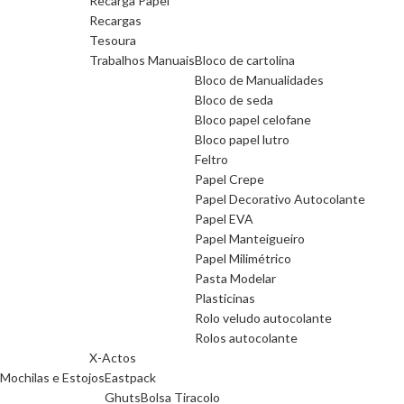
Recarga Papel
Recargas
Tesoura
Trabalhos Manuais
Bloco de cartolina
Bloco de Manualidades
Bloco de seda
Bloco papel celofane
Bloco papel lutro
Feltro
Papel Crepe
Papel Decorativo Autocolante
Papel EVA
Papel Manteigueiro
Papel Milimétrico
Pasta Modelar
Plasticinas
Rolo veludo autocolante
Rolos autocolante
X-Actos
Mochilas e Estojos
Eastpack
Ghuts
Bolsa Tiracolo