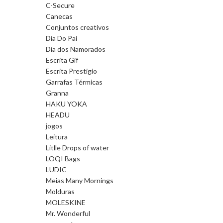
C-Secure
Canecas
Conjuntos creativos
Dia Do Pai
Dia dos Namorados
Escrita Gif
Escrita Prestigio
Garrafas Térmicas
Granna
HAKU YOKA
HEADU
jogos
Leitura
Litlle Drops of water
LOQI Bags
LUDIC
Meias Many Mornings
Molduras
MOLESKINE
Mr. Wonderful