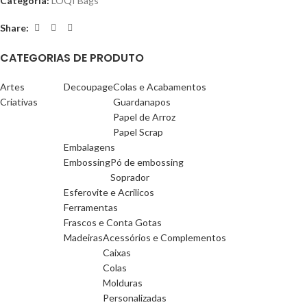
Categoria:
LOQI Bags
Share:
CATEGORIAS DE PRODUTO
Artes
Decoupage
Colas e Acabamentos
Criativas
Guardanapos
Papel de Arroz
Papel Scrap
Embalagens
Embossing
Pó de embossing
Soprador
Esferovite e Acrilicos
Ferramentas
Frascos e Conta Gotas
Madeiras
Acessórios e Complementos
Caixas
Colas
Molduras
Personalizadas