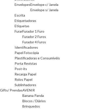
Envelopes
Envelope c/ Janela
Envelope s/ Janela
Escrita
Etiquetadoras
Etiquetas
Furar
Furador 1 Furo
Furador 2 Furos
Furador 4 Furos
Identificadores
Papel Fotocópia
Plastificadoras e Consumivéis
Porta Revistas
Post-its
Recarga Papel
Rolos Papel
Sublinhadores
Gifts/ Prendas
AVENIR
Banana Panda
Blocos / Diários
Brinquedos