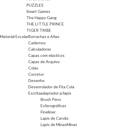
PUZZLES
Smart Games
The Happy Gang
THE LITTLE PRINCE
TIGER TRIBE
Material Escolar
Borrachas e Afias
Cadernos
Calculadoras
Capas com elasticos
Capas de Arquivo
Colas
Corretor
Desenho
Desenrolador de Fita Cola
Escrita
adaptador p/lapis
Brush Pens
Esferográficas
Fineliner
Lapis de Carvão
Lapis de Minas
Minas