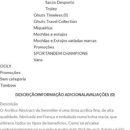
Sacos Desporto
Troley
Ghuts Timeless.01
Ghuts Travel Collection
Miquelrius
Mochilas e estojos
Mochilas e Estojos variadas marcas
Promoções
SPORTANDEM CHAMPIONS
Vans
OOLY
Promoções
Sem categoria
Tombow
DESCRIÇÃO
INFORMAÇÃO ADICIONAL
AVALIAÇÕES (0)
Descrição
O Acrílico Abstract da Sennelier é uma tinta acrílica fina, de alta
qualidade, fabricada em França e embalada numa bolsa macia, que
oferece todos os tipos de benefícios. Como se encaixa
confortavelmente na sua mão é muito mais fácil de usar. A bolsa é tão