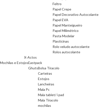
Feltro
Papel Crepe
Papel Decorativo Autocolante
Papel EVA
Papel Manteigueiro
Papel Milimétrico
Pasta Modelar
Plasticinas
Rolo veludo autocolante
Rolos autocolante
X-Actos
Mochilas e Estojos
Eastpack
Ghuts
Bolsa Tiracolo
Carteiras
Estojos
Lancheiras
Mala Pc
Mala tablet/ i pad
Mala Tiracolo
mochilas