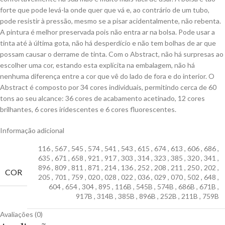
forte que pode levá-la onde quer que vá e, ao contrário de um tubo,
pode resistir à pressão, mesmo se a pisar acidentalmente, não rebenta.
A pintura é melhor preservada pois não entra ar na bolsa. Pode usar a
tinta até à última gota, não há desperdício e não tem bolhas de ar que
possam causar o derrame de tinta. Com o Abstract, não há surpresas ao
escolher uma cor, estando esta explícita na embalagem, não há
nenhuma diferença entre a cor que vê do lado de fora e do interior. O
Abstract é composto por 34 cores individuais, permitindo cerca de 60
tons ao seu alcance: 36 cores de acabamento acetinado, 12 cores
brilhantes, 6 cores iridescentes e 6 cores fluorescentes.
Informação adicional
116
,
567
,
545
,
574
,
541
,
543
,
615
,
674
,
613
,
606
,
686
,
635
,
671
,
658
,
921
,
917
,
303
,
314
,
323
,
385
,
320
,
341
,
896
,
809
,
811
,
871
,
214
,
136
,
252
,
208
,
211
,
250
,
202
,
COR
205
,
701
,
759
,
020
,
028
,
022
,
036
,
029
,
070
,
502
,
648
,
604
,
654
,
304
,
895
,
116B
,
545B
,
574B
,
686B
,
671B
,
917B
,
314B
,
385B
,
896B
,
252B
,
211B
,
759B
Avaliações (0)