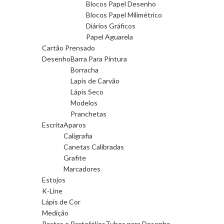
Blocos Papel Desenho
Blocos Papel Milimétrico
Diários Gráficos
Papel Aguarela
Cartão Prensado
Desenho
Barra Para Pintura
Borracha
Lapis de Carvão
Lápis Seco
Modelos
Pranchetas
Escrita
Aparos
Caligrafia
Canetas Calibradas
Grafite
Marcadores
Estojos
K-Line
Lápis de Cor
Medição
Pastas e Portefólios
Tubos para Desenho