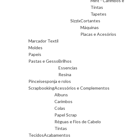
Mint - Carimbos e
Tintas
Tapetes
Sizzix
Cortantes
Máquinas
Placas e Acesórios
Marcador Textil
Moldes
Papeis
Pastas e Gesso
Brilhos
Essencias
Resina
Pinceis
esponja e rolos
Scrapbooking
Acessórios e Complementos
Albuns
Carimbos
Colas
Papel Scrap
Réguas e Fios de Cabelo
Tintas
Tecidos
Acabamentos