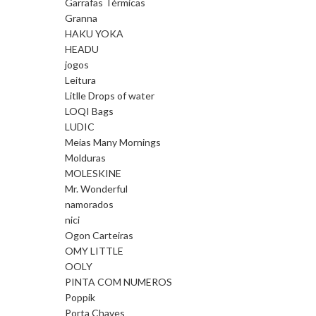
Garrafas Térmicas
Granna
HAKU YOKA
HEADU
jogos
Leitura
Litlle Drops of water
LOQI Bags
LUDIC
Meias Many Mornings
Molduras
MOLESKINE
Mr. Wonderful
namorados
nici
Ogon Carteiras
OMY LITTLE
OOLY
PINTA COM NUMEROS
Poppik
Porta Chaves