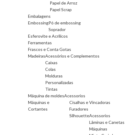
Papel de Arroz
Papel Scrap
Embalagens
Embossing
Pó de embossing
Soprador
Esferovite e Acrilicos
Ferramentas
Frascos e Conta Gotas
Madeiras
Acessórios e Complementos
Caixas
Colas
Molduras
Personalizadas
Tintas
Máquina de moldes
Acessorios
Máquinas e
Cisalhas e Vincadoras
Cortantes
Furadores
Silhouette
Acessorios
Lâminas e Canetas
Máquinas