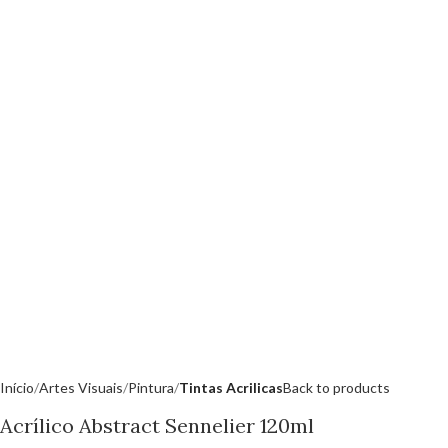
Início
Artes Visuais
Pintura
Tintas Acrilicas
Back to products
Acrílico Abstract Sennelier 120ml