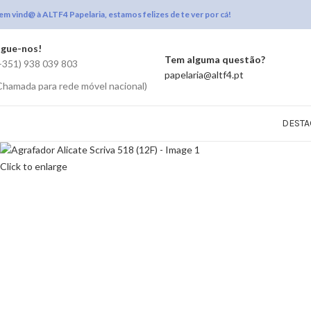
em vind@ à ALTF4 Papelaria, estamos felizes de te ver por cá!
igue-nos!
Tem alguma questão?
+351) 938 039 803
papelaria@altf4.pt
Chamada para rede móvel nacional)
DESTA
Click to enlarge