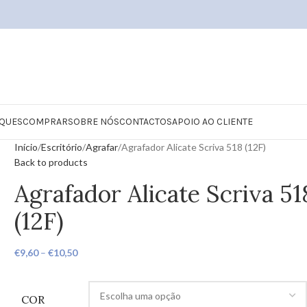
QUES
COMPRAR
SOBRE NÓS
CONTACTOS
APOIO AO CLIENTE
Início
Escritório
Agrafar
Agrafador Alicate Scriva 518 (12F)
Back to products
Agrafador Alicate Scriva 51
(12F)
€
9,60
–
€
10,50
COR