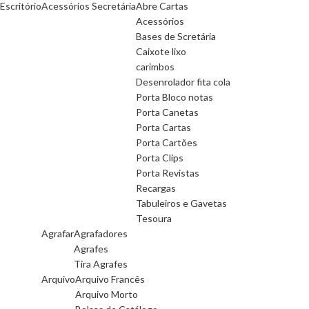
Escritório
Acessórios Secretária
Abre Cartas
Acessórios
Bases de Scretária
Caixote lixo
carimbos
Desenrolador fita cola
Porta Bloco notas
Porta Canetas
Porta Cartas
Porta Cartões
Porta Clips
Porta Revistas
Recargas
Tabuleiros e Gavetas
Tesoura
Agrafar
Agrafadores
Agrafes
Tira Agrafes
Arquivo
Arquivo Francês
Arquivo Morto