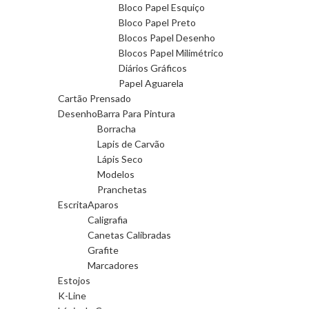
Bloco Papel Esquiço
Bloco Papel Preto
Blocos Papel Desenho
Blocos Papel Milimétrico
Diários Gráficos
Papel Aguarela
Cartão Prensado
Desenho
Barra Para Pintura
Borracha
Lapis de Carvão
Lápis Seco
Modelos
Pranchetas
Escrita
Aparos
Caligrafia
Canetas Calibradas
Grafite
Marcadores
Estojos
K-Line