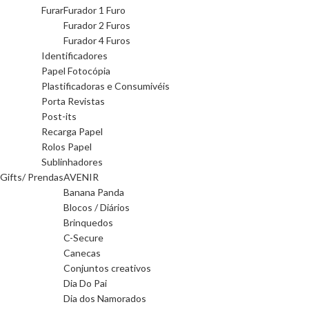
Furar
Furador 1 Furo
Furador 2 Furos
Furador 4 Furos
Identificadores
Papel Fotocópia
Plastificadoras e Consumivéis
Porta Revistas
Post-its
Recarga Papel
Rolos Papel
Sublinhadores
Gifts/ Prendas
AVENIR
Banana Panda
Blocos / Diários
Brinquedos
C-Secure
Canecas
Conjuntos creativos
Dia Do Pai
Dia dos Namorados