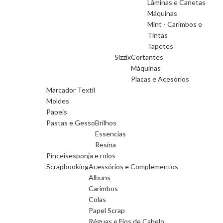
Lâminas e Canetas
Máquinas
Mint - Carimbos e
Tintas
Tapetes
Sizzix
Cortantes
Máquinas
Placas e Acesórios
Marcador Textil
Moldes
Papeis
Pastas e Gesso
Brilhos
Essencias
Resina
Pinceis
esponja e rolos
Scrapbooking
Acessórios e Complementos
Albuns
Carimbos
Colas
Papel Scrap
Réguas e Fios de Cabelo