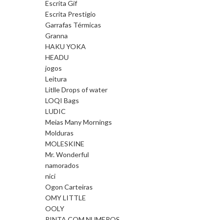
Escrita Gif
Escrita Prestigio
Garrafas Térmicas
Granna
HAKU YOKA
HEADU
jogos
Leitura
Litlle Drops of water
LOQI Bags
LUDIC
Meias Many Mornings
Molduras
MOLESKINE
Mr. Wonderful
namorados
nici
Ogon Carteiras
OMY LITTLE
OOLY
PINTA COM NUMEROS