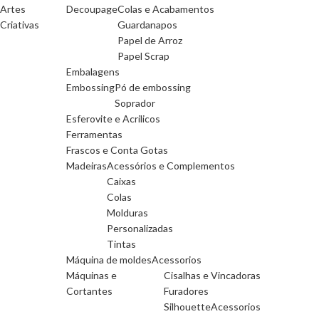
Artes
Decoupage
Colas e Acabamentos
Criativas
Guardanapos
Papel de Arroz
Papel Scrap
Embalagens
Embossing
Pó de embossing
Soprador
Esferovite e Acrilicos
Ferramentas
Frascos e Conta Gotas
Madeiras
Acessórios e Complementos
Caixas
Colas
Molduras
Personalizadas
Tintas
Máquina de moldes
Acessorios
Máquinas e
Cisalhas e Vincadoras
Cortantes
Furadores
Silhouette
Acessorios