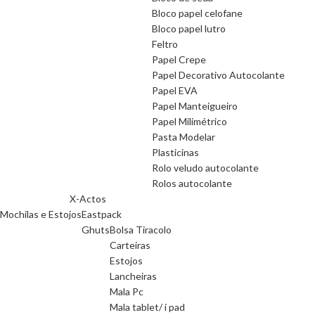
Bloco papel celofane
Bloco papel lutro
Feltro
Papel Crepe
Papel Decorativo Autocolante
Papel EVA
Papel Manteigueiro
Papel Milimétrico
Pasta Modelar
Plasticinas
Rolo veludo autocolante
Rolos autocolante
X-Actos
Mochilas e Estojos
Eastpack
Ghuts
Bolsa Tiracolo
Carteiras
Estojos
Lancheiras
Mala Pc
Mala tablet/ i pad