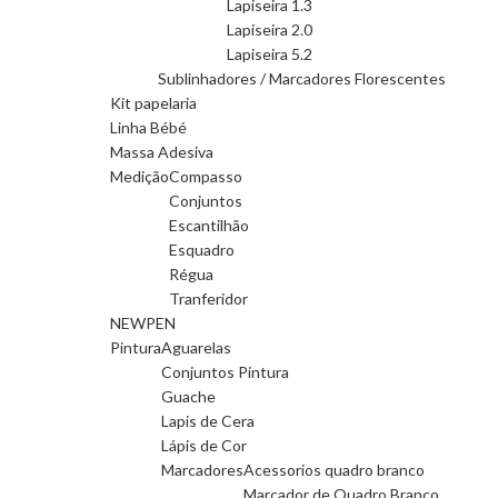
Lapiseira 1.3
Lapiseira 2.0
Lapiseira 5.2
Sublinhadores / Marcadores Florescentes
Kit papelaria
Linha Bébé
Massa Adesiva
Medição
Compasso
Conjuntos
Escantilhão
Esquadro
Régua
Tranferidor
NEWPEN
Pintura
Aguarelas
Conjuntos Pintura
Guache
Lapis de Cera
Lápis de Cor
Marcadores
Acessorios quadro branco
Marcador de Quadro Branco