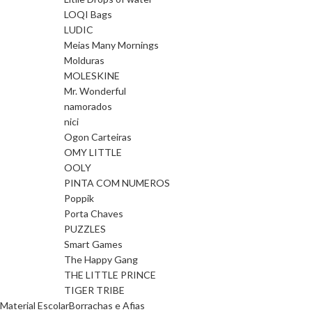
LOQI Bags
LUDIC
Meias Many Mornings
Molduras
MOLESKINE
Mr. Wonderful
namorados
nici
Ogon Carteiras
OMY LITTLE
OOLY
PINTA COM NUMEROS
Poppik
Porta Chaves
PUZZLES
Smart Games
The Happy Gang
THE LITTLE PRINCE
TIGER TRIBE
Material Escolar
Borrachas e Afias