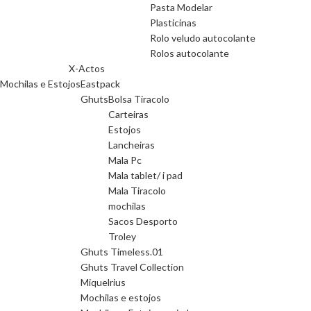
Pasta Modelar
Plasticinas
Rolo veludo autocolante
Rolos autocolante
X-Actos
Mochilas e Estojos
Eastpack
Ghuts
Bolsa Tiracolo
Carteiras
Estojos
Lancheiras
Mala Pc
Mala tablet/ i pad
Mala Tiracolo
mochilas
Sacos Desporto
Troley
Ghuts Timeless.01
Ghuts Travel Collection
Miquelrius
Mochilas e estojos