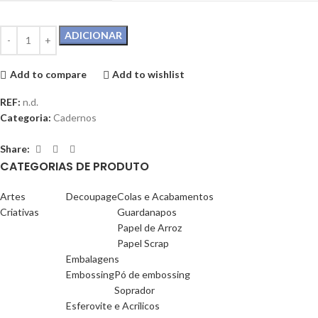
ADICIONAR
Add to compare
Add to wishlist
REF:
n.d.
Categoria:
Cadernos
Share:
CATEGORIAS DE PRODUTO
Artes
Decoupage
Colas e Acabamentos
Criativas
Guardanapos
Papel de Arroz
Papel Scrap
Embalagens
Embossing
Pó de embossing
Soprador
Esferovite e Acrilicos