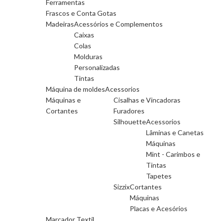
Ferramentas
Frascos e Conta Gotas
Madeiras
Acessórios e Complementos
Caixas
Colas
Molduras
Personalizadas
Tintas
Máquina de moldes
Acessorios
Máquinas e
Cisalhas e Vincadoras
Cortantes
Furadores
Silhouette
Acessorios
Lâminas e Canetas
Máquinas
Mint - Carimbos e
Tintas
Tapetes
Sizzix
Cortantes
Máquinas
Placas e Acesórios
Marcador Textil