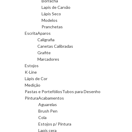
Borracha
Lapis de Carvão
Lápis Seco
Modelos
Pranchetas
Escrita
Aparos
Caligrafia
Canetas Calibradas
Grafite
Marcadores
Estojos
K-Line
Lápis de Cor
Medição
Pastas e Portefólios
Tubos para Desenho
Pintura
Acabamentos
Aguarelas
Brush Pen
Cola
Estojos p/ Pintura
Lapis cera