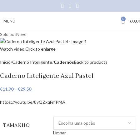
0
MENU
€
0,0
Sold out
Novo
Watch video
Click to enlarge
Início
Caderno Inteligente
Cadernos
Back to products
Caderno Inteligente Azul Pastel
€
11,90
–
€
29,50
https://youtu.be/8yQZxqFmPMA
TAMANHO
Limpar