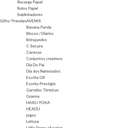
Recarga Papel
Rolos Papel
Sublinhadores
Gifts/ Prendas
AVENIR
Banana Panda
Blocos / Diários
Brinquedos
C-Secure
Canecas
Conjuntos creativos
Dia Do Pai
Dia dos Namorados
Escrita Gif
Escrita Prestigio
Garrafas Térmicas
Granna
HAKU YOKA
HEADU
jogos
Leitura
Litlle Drops of water