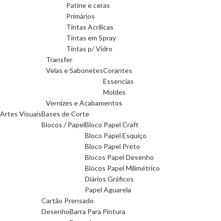
Patine e ceras
Primários
Tintas Acrilicas
Tintas em Spray
Tintas p/ Vidro
Transfer
Velas e Sabonetes
Corantes
Essencias
Moldes
Vernizes e Acabamentos
Artes Visuais
Bases de Corte
Blocos / Papel
Bloco Papel Craft
Bloco Papel Esquiço
Bloco Papel Preto
Blocos Papel Desenho
Blocos Papel Milimétrico
Diários Gráficos
Papel Aguarela
Cartão Prensado
Desenho
Barra Para Pintura