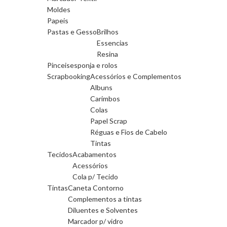
Moldes
Papeis
Pastas e Gesso
Brilhos
Essencias
Resina
Pinceis
esponja e rolos
Scrapbooking
Acessórios e Complementos
Albuns
Carimbos
Colas
Papel Scrap
Réguas e Fios de Cabelo
Tintas
Tecidos
Acabamentos
Acessórios
Cola p/ Tecido
Tintas
Caneta Contorno
Complementos a tintas
Diluentes e Solventes
Marcador p/ vidro