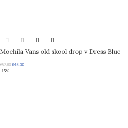
Mochila Vans old skool drop v Dress Blue
€
45,00
€
52,80
-15%