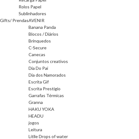
Rolos Papel
Sublinhadores
Gifts/ Prendas
AVENIR
Banana Panda
Blocos / Diários
Brinquedos
C-Secure
Canecas
Conjuntos creativos
Dia Do Pai
Dia dos Namorados
Escrita Gif
Escrita Prestigio
Garrafas Térmicas
Granna
HAKU YOKA
HEADU
jogos
Leitura
Litlle Drops of water