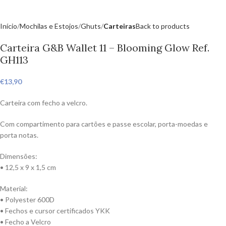
Início
Mochilas e Estojos
Ghuts
Carteiras
Back to products
Carteira G&B Wallet 11 – Blooming Glow Ref.
GH113
€
13,90
Carteira com fecho a velcro.
Com compartimento para cartões e passe escolar, porta-moedas e
porta notas.
Dimensões:
• 12,5 x 9 x 1,5 cm
Material:
• Polyester 600D
• Fechos e cursor certificados YKK
• Fecho a Velcro