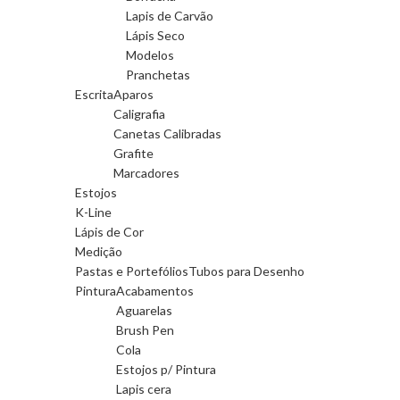
Lapis de Carvão
Lápis Seco
Modelos
Pranchetas
Escrita
Aparos
Caligrafia
Canetas Calibradas
Grafite
Marcadores
Estojos
K-Line
Lápis de Cor
Medição
Pastas e Portefólios
Tubos para Desenho
Pintura
Acabamentos
Aguarelas
Brush Pen
Cola
Estojos p/ Pintura
Lapis cera