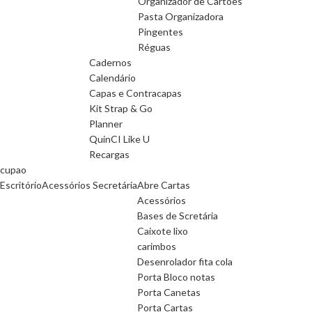
Organizador de Cartões
Pasta Organizadora
Pingentes
Réguas
Cadernos
Calendário
Capas e Contracapas
Kit Strap & Go
Planner
QuinCI Like U
Recargas
cupao
Escritório
Acessórios Secretária
Abre Cartas
Acessórios
Bases de Scretária
Caixote lixo
carimbos
Desenrolador fita cola
Porta Bloco notas
Porta Canetas
Porta Cartas