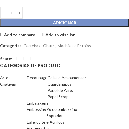
ADICIONAR
Add to compare
Add to wishlist
Categorias:
Carteiras
,
Ghuts
,
Mochilas e Estojos
Share:
CATEGORIAS DE PRODUTO
Artes
Decoupage
Colas e Acabamentos
Criativas
Guardanapos
Papel de Arroz
Papel Scrap
Embalagens
Embossing
Pó de embossing
Soprador
Esferovite e Acrilicos
Ferramentas