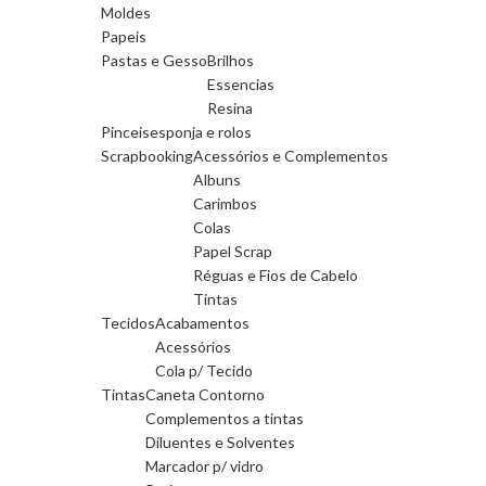
Moldes
Papeis
Pastas e Gesso
Brilhos
Essencias
Resina
Pinceis
esponja e rolos
Scrapbooking
Acessórios e Complementos
Albuns
Carimbos
Colas
Papel Scrap
Réguas e Fios de Cabelo
Tintas
Tecidos
Acabamentos
Acessórios
Cola p/ Tecido
Tintas
Caneta Contorno
Complementos a tintas
Diluentes e Solventes
Marcador p/ vidro