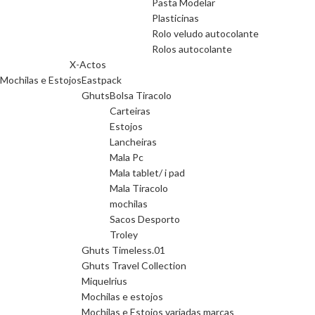
Pasta Modelar
Plasticinas
Rolo veludo autocolante
Rolos autocolante
X-Actos
Mochilas e Estojos
Eastpack
Ghuts
Bolsa Tiracolo
Carteiras
Estojos
Lancheiras
Mala Pc
Mala tablet/ i pad
Mala Tiracolo
mochilas
Sacos Desporto
Troley
Ghuts Timeless.01
Ghuts Travel Collection
Miquelrius
Mochilas e estojos
Mochilas e Estojos variadas marcas