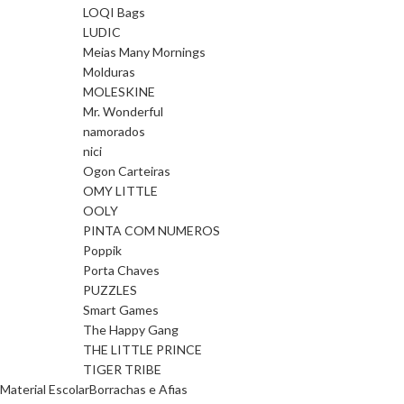
LOQI Bags
LUDIC
Meias Many Mornings
Molduras
MOLESKINE
Mr. Wonderful
namorados
nici
Ogon Carteiras
OMY LITTLE
OOLY
PINTA COM NUMEROS
Poppik
Porta Chaves
PUZZLES
Smart Games
The Happy Gang
THE LITTLE PRINCE
TIGER TRIBE
Material Escolar
Borrachas e Afias