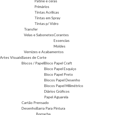
Patine e ceras
Primários
Tintas Acrilicas
Tintas em Spray
Tintas p/ Vidro
Transfer
Velas e Sabonetes
Corantes
Essencias
Moldes
Vernizes e Acabamentos
Artes Visuais
Bases de Corte
Blocos / Papel
Bloco Papel Craft
Bloco Papel Esquiço
Bloco Papel Preto
Blocos Papel Desenho
Blocos Papel Milimétrico
Diários Gráficos
Papel Aguarela
Cartão Prensado
Desenho
Barra Para Pintura
Borracha