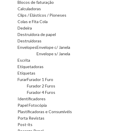
Blocos de faturação
Calculadoras
Clips / Elásticos / Pioneses
Colas e Fita Cola
Dedeira
Destruidora de papel
Destruidoras
Envelopes
Envelope c/ Janela
Envelope s/ Janela
Escrita
Etiquetadoras
Etiquetas
Furar
Furador 1 Furo
Furador 2 Furos
Furador 4 Furos
Identificadores
Papel Fotocópia
Plastificadoras e Consumivéis
Porta Revistas
Post-its
Recarga Papel