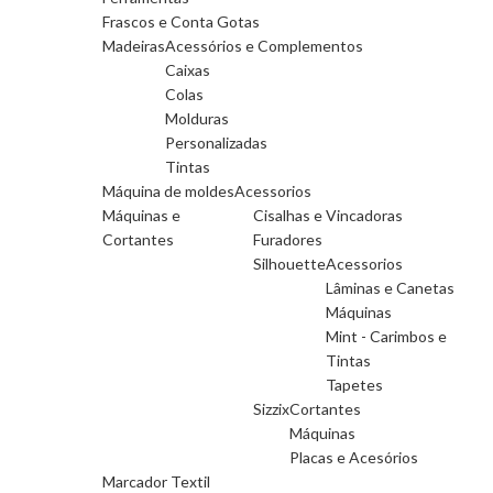
Frascos e Conta Gotas
Madeiras
Acessórios e Complementos
Caixas
Colas
Molduras
Personalizadas
Tintas
Máquina de moldes
Acessorios
Máquinas e
Cisalhas e Vincadoras
Cortantes
Furadores
Silhouette
Acessorios
Lâminas e Canetas
Máquinas
Mint - Carimbos e
Tintas
Tapetes
Sizzix
Cortantes
Máquinas
Placas e Acesórios
Marcador Textil