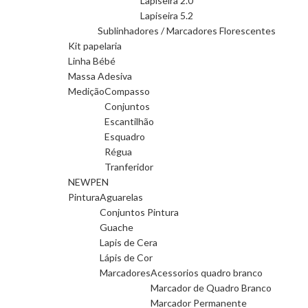
Lapiseira 2.0
Lapiseira 5.2
Sublinhadores / Marcadores Florescentes
Kit papelaria
Linha Bébé
Massa Adesiva
Medição
Compasso
Conjuntos
Escantilhão
Esquadro
Régua
Tranferidor
NEWPEN
Pintura
Aguarelas
Conjuntos Pintura
Guache
Lapis de Cera
Lápis de Cor
Marcadores
Acessorios quadro branco
Marcador de Quadro Branco
Marcador Permanente