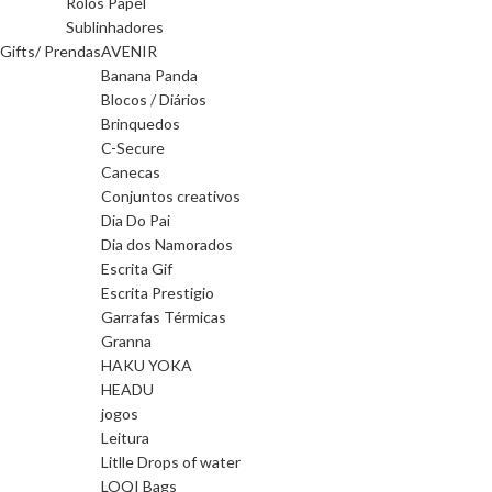
Rolos Papel
Sublinhadores
Gifts/ Prendas
AVENIR
Banana Panda
Blocos / Diários
Brinquedos
C-Secure
Canecas
Conjuntos creativos
Dia Do Pai
Dia dos Namorados
Escrita Gif
Escrita Prestigio
Garrafas Térmicas
Granna
HAKU YOKA
HEADU
jogos
Leitura
Litlle Drops of water
LOQI Bags