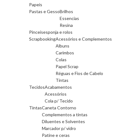
Papeis
Pastas e Gesso
Brilhos
Essencias
Resina
Pinceis
esponja e rolos
Scrapbooking
Acessórios e Complementos
Albuns
Carimbos
Colas
Papel Scrap
Réguas e Fios de Cabelo
Tintas
Tecidos
Acabamentos
Acessórios
Cola p/ Tecido
Tintas
Caneta Contorno
Complementos a tintas
Diluentes e Solventes
Marcador p/ vidro
Patine e ceras