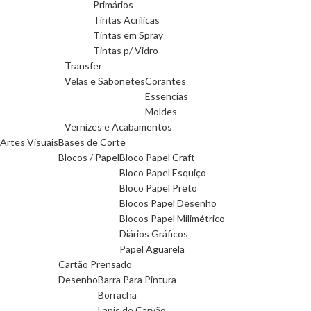
Primários
Tintas Acrilicas
Tintas em Spray
Tintas p/ Vidro
Transfer
Velas e Sabonetes
Corantes
Essencias
Moldes
Vernizes e Acabamentos
Artes Visuais
Bases de Corte
Blocos / Papel
Bloco Papel Craft
Bloco Papel Esquiço
Bloco Papel Preto
Blocos Papel Desenho
Blocos Papel Milimétrico
Diários Gráficos
Papel Aguarela
Cartão Prensado
Desenho
Barra Para Pintura
Borracha
Lapis de Carvão