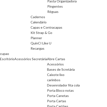
Pasta Organizadora
Pingentes
Réguas
Cadernos
Calendário
Capas e Contracapas
Kit Strap & Go
Planner
QuinCI Like U
Recargas
cupao
Escritório
Acessórios Secretária
Abre Cartas
Acessórios
Bases de Scretária
Caixote lixo
carimbos
Desenrolador fita cola
Porta Bloco notas
Porta Canetas
Porta Cartas
Porta Cartões