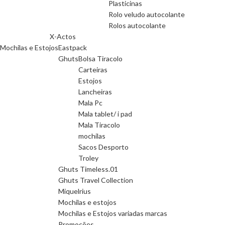
Plasticinas
Rolo veludo autocolante
Rolos autocolante
X-Actos
Mochilas e Estojos
Eastpack
Ghuts
Bolsa Tiracolo
Carteiras
Estojos
Lancheiras
Mala Pc
Mala tablet/ i pad
Mala Tiracolo
mochilas
Sacos Desporto
Troley
Ghuts Timeless.01
Ghuts Travel Collection
Miquelrius
Mochilas e estojos
Mochilas e Estojos variadas marcas
Promoções