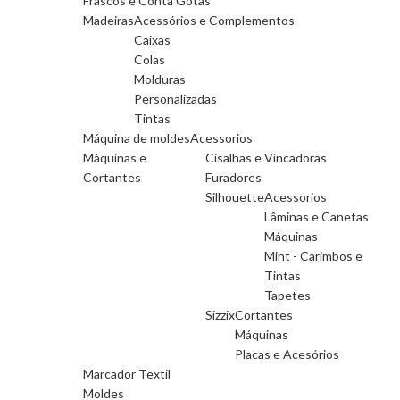
Frascos e Conta Gotas
Madeiras
Acessórios e Complementos
Caixas
Colas
Molduras
Personalizadas
Tintas
Máquina de moldes
Acessorios
Máquinas e
Cisalhas e Vincadoras
Cortantes
Furadores
Silhouette
Acessorios
Lâminas e Canetas
Máquinas
Mint - Carimbos e
Tintas
Tapetes
Sizzix
Cortantes
Máquinas
Placas e Acesórios
Marcador Textil
Moldes