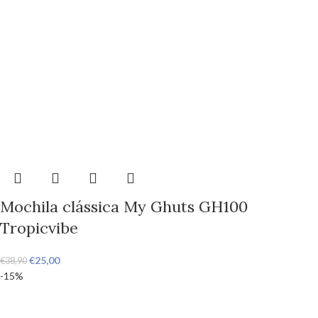
Mochila clássica My Ghuts GH100
Tropicvibe
€
25,00
€
38,90
-15%