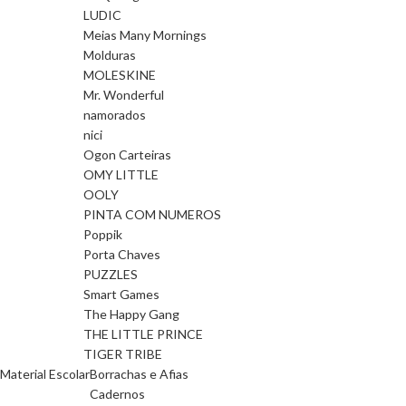
LUDIC
Meias Many Mornings
Molduras
MOLESKINE
Mr. Wonderful
namorados
nici
Ogon Carteiras
OMY LITTLE
OOLY
PINTA COM NUMEROS
Poppik
Porta Chaves
PUZZLES
Smart Games
The Happy Gang
THE LITTLE PRINCE
TIGER TRIBE
Material Escolar
Borrachas e Afias
Cadernos