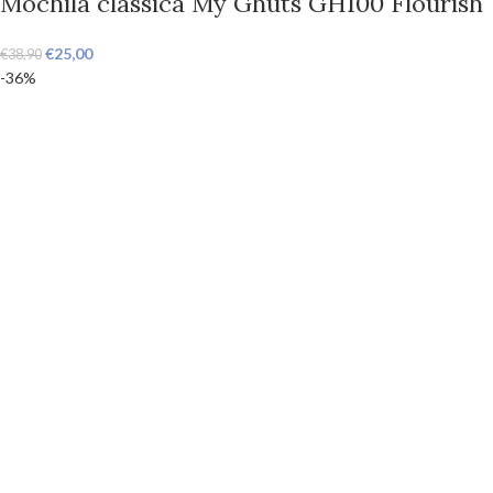
Mochila clássica My Ghuts GH100 Flourish
€
25,00
€
38,90
-36%