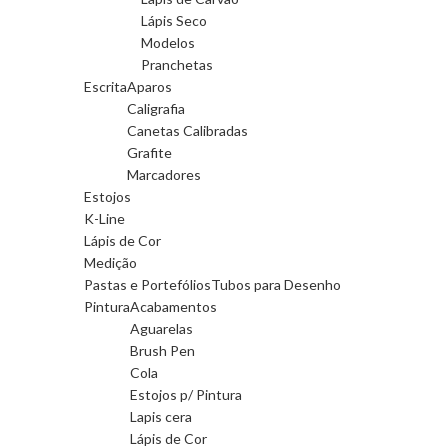
Lápis Seco
Modelos
Pranchetas
Escrita
Aparos
Caligrafia
Canetas Calibradas
Grafite
Marcadores
Estojos
K-Line
Lápis de Cor
Medição
Pastas e Portefólios
Tubos para Desenho
Pintura
Acabamentos
Aguarelas
Brush Pen
Cola
Estojos p/ Pintura
Lapis cera
Lápis de Cor