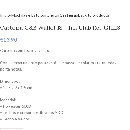
Início
Mochilas e Estojos
Ghuts
Carteiras
Back to products
Carteira G&B Wallet 18 – Ink Club Ref. GH113
€
13,90
Carteira com fecho a velcro.
Com compartimento para cartões e passe escolar, porta-moedas e
porta notas.
Dimensões:
• 12,5 x 9 x 1,5 cm
Material:
• Polyester 600D
• Fechos e cursor certificados YKK
• Fecho a Velcro