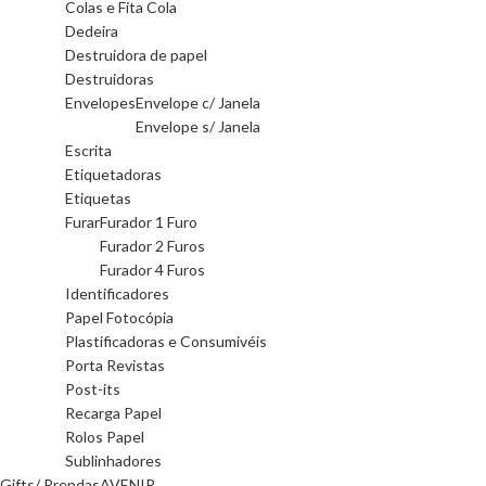
Colas e Fita Cola
Dedeira
Destruidora de papel
Destruidoras
Envelopes
Envelope c/ Janela
Envelope s/ Janela
Escrita
Etiquetadoras
Etiquetas
Furar
Furador 1 Furo
Furador 2 Furos
Furador 4 Furos
Identificadores
Papel Fotocópia
Plastificadoras e Consumivéis
Porta Revistas
Post-its
Recarga Papel
Rolos Papel
Sublinhadores
Gifts/ Prendas
AVENIR