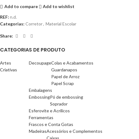
Add to compare
Add to wishlist
REF:
n.d.
Categorias:
Corretor
,
Material Escolar
Share:
CATEGORIAS DE PRODUTO
Artes
Decoupage
Colas e Acabamentos
Criativas
Guardanapos
Papel de Arroz
Papel Scrap
Embalagens
Embossing
Pó de embossing
Soprador
Esferovite e Acrilicos
Ferramentas
Frascos e Conta Gotas
Madeiras
Acessórios e Complementos
Caixas