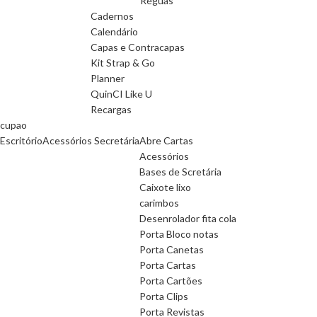
Réguas
Cadernos
Calendário
Capas e Contracapas
Kit Strap & Go
Planner
QuinCI Like U
Recargas
cupao
Escritório
Acessórios Secretária
Abre Cartas
Acessórios
Bases de Scretária
Caixote lixo
carimbos
Desenrolador fita cola
Porta Bloco notas
Porta Canetas
Porta Cartas
Porta Cartões
Porta Clips
Porta Revistas