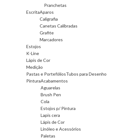
Pranchetas
Escrita
Aparos
Caligrafia
Canetas Calibradas
Grafite
Marcadores
Estojos
K-Line
Lápis de Cor
Medição
Pastas e Portefólios
Tubos para Desenho
Pintura
Acabamentos
Aguarelas
Brush Pen
Cola
Estojos p/ Pintura
Lapis cera
Lápis de Cor
Linóleo e Acessórios
Paletas