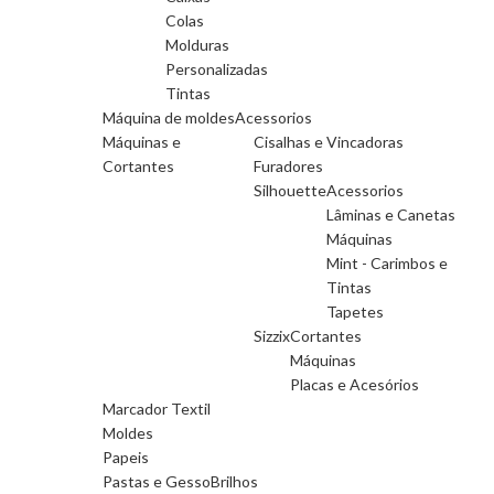
Colas
Molduras
Personalizadas
Tintas
Máquina de moldes
Acessorios
Máquinas e
Cisalhas e Vincadoras
Cortantes
Furadores
Silhouette
Acessorios
Lâminas e Canetas
Máquinas
Mint - Carimbos e
Tintas
Tapetes
Sizzix
Cortantes
Máquinas
Placas e Acesórios
Marcador Textil
Moldes
Papeis
Pastas e Gesso
Brilhos