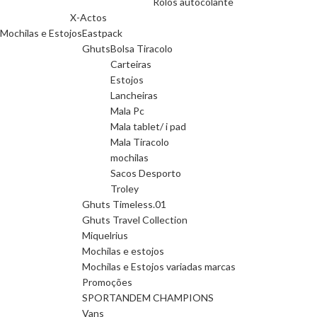
Rolos autocolante
X-Actos
Mochilas e Estojos
Eastpack
Ghuts
Bolsa Tiracolo
Carteiras
Estojos
Lancheiras
Mala Pc
Mala tablet/ i pad
Mala Tiracolo
mochilas
Sacos Desporto
Troley
Ghuts Timeless.01
Ghuts Travel Collection
Miquelrius
Mochilas e estojos
Mochilas e Estojos variadas marcas
Promoções
SPORTANDEM CHAMPIONS
Vans