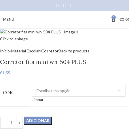
0
MENU
€
0,0
Click to enlarge
Início
Material Escolar
Corretor
Back to products
Corretor fita mini wh-504 PLUS
€
1,55
COR
Limpar
ADICIONAR