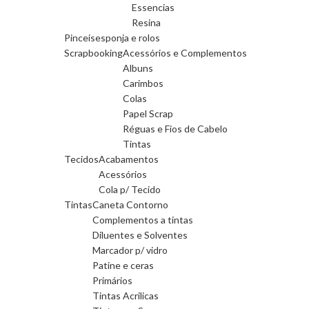
Essencias
Resina
Pinceis
esponja e rolos
Scrapbooking
Acessórios e Complementos
Albuns
Carimbos
Colas
Papel Scrap
Réguas e Fios de Cabelo
Tintas
Tecidos
Acabamentos
Acessórios
Cola p/ Tecido
Tintas
Caneta Contorno
Complementos a tintas
Diluentes e Solventes
Marcador p/ vidro
Patine e ceras
Primários
Tintas Acrilicas