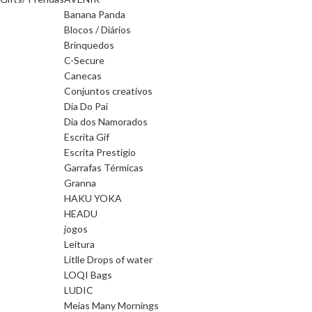
Banana Panda
Blocos / Diários
Brinquedos
C-Secure
Canecas
Conjuntos creativos
Dia Do Pai
Dia dos Namorados
Escrita Gif
Escrita Prestigio
Garrafas Térmicas
Granna
HAKU YOKA
HEADU
jogos
Leitura
Litlle Drops of water
LOQI Bags
LUDIC
Meias Many Mornings