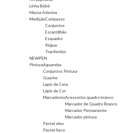
Linha Bébé
Massa Adesiva
Medição
Compasso
Conjuntos
Escantilhão
Esquadro
Régua
Tranferidor
NEWPEN
Pintura
Aguarelas
Conjuntos Pintura
Guache
Lapis de Cera
Lápis de Cor
Marcadores
Acessorios quadro branco
Marcador de Quadro Branco
Marcador Permanente
Marcador pintura
Pastel oleo
Pastel Seco