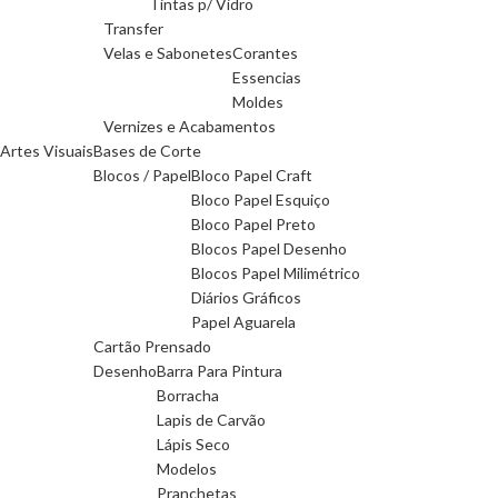
Tintas p/ Vidro
Transfer
Velas e Sabonetes
Corantes
Essencias
Moldes
Vernizes e Acabamentos
Artes Visuais
Bases de Corte
Blocos / Papel
Bloco Papel Craft
Bloco Papel Esquiço
Bloco Papel Preto
Blocos Papel Desenho
Blocos Papel Milimétrico
Diários Gráficos
Papel Aguarela
Cartão Prensado
Desenho
Barra Para Pintura
Borracha
Lapis de Carvão
Lápis Seco
Modelos
Pranchetas