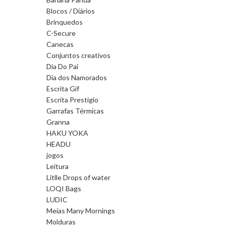
Blocos / Diários
Brinquedos
C-Secure
Canecas
Conjuntos creativos
Dia Do Pai
Dia dos Namorados
Escrita Gif
Escrita Prestigio
Garrafas Térmicas
Granna
HAKU YOKA
HEADU
jogos
Leitura
Litlle Drops of water
LOQI Bags
LUDIC
Meias Many Mornings
Molduras