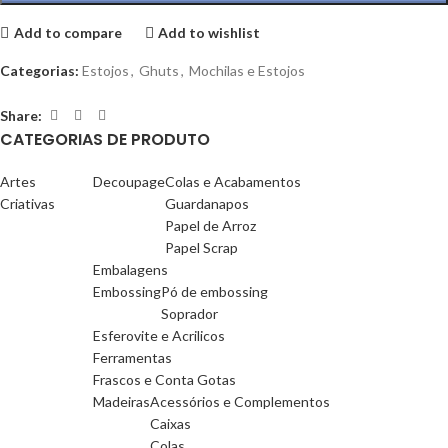
Add to compare
Add to wishlist
Categorias:
Estojos
,
Ghuts
,
Mochilas e Estojos
Share:
CATEGORIAS DE PRODUTO
Artes
Decoupage
Colas e Acabamentos
Criativas
Guardanapos
Papel de Arroz
Papel Scrap
Embalagens
Embossing
Pó de embossing
Soprador
Esferovite e Acrilicos
Ferramentas
Frascos e Conta Gotas
Madeiras
Acessórios e Complementos
Caixas
Colas