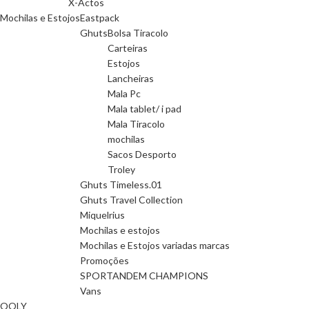
X-Actos
Mochilas e Estojos
Eastpack
Ghuts
Bolsa Tiracolo
Carteiras
Estojos
Lancheiras
Mala Pc
Mala tablet/ i pad
Mala Tiracolo
mochilas
Sacos Desporto
Troley
Ghuts Timeless.01
Ghuts Travel Collection
Miquelrius
Mochilas e estojos
Mochilas e Estojos variadas marcas
Promoções
SPORTANDEM CHAMPIONS
Vans
OOLY