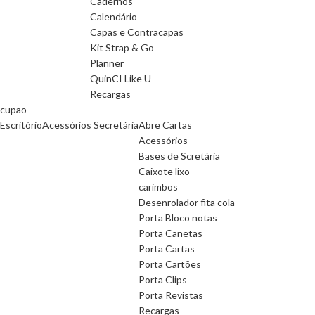
Cadernos
Calendário
Capas e Contracapas
Kit Strap & Go
Planner
QuinCI Like U
Recargas
cupao
Escritório
Acessórios Secretária
Abre Cartas
Acessórios
Bases de Scretária
Caixote lixo
carimbos
Desenrolador fita cola
Porta Bloco notas
Porta Canetas
Porta Cartas
Porta Cartões
Porta Clips
Porta Revistas
Recargas