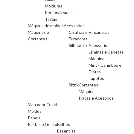
Molduras
Personalizadas
Tintas
Máquina de moldes
Acessorios
Máquinas e
Cisalhas e Vincadoras
Cortantes
Furadores
Silhouette
Acessorios
Lâminas e Canetas
Máquinas
Mint - Carimbos e
Tintas
Tapetes
Sizzix
Cortantes
Máquinas
Placas e Acesórios
Marcador Textil
Moldes
Papeis
Pastas e Gesso
Brilhos
Essencias