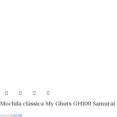
Mochila clássica My Ghuts GH100 Samurai
€
20,00
€
38,90