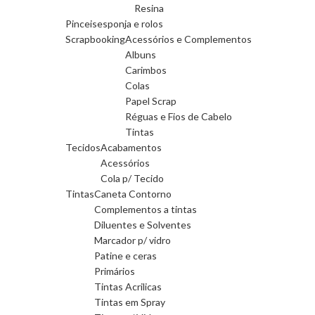
Resina
Pinceis
esponja e rolos
Scrapbooking
Acessórios e Complementos
Albuns
Carimbos
Colas
Papel Scrap
Réguas e Fios de Cabelo
Tintas
Tecidos
Acabamentos
Acessórios
Cola p/ Tecido
Tintas
Caneta Contorno
Complementos a tintas
Diluentes e Solventes
Marcador p/ vidro
Patine e ceras
Primários
Tintas Acrilicas
Tintas em Spray