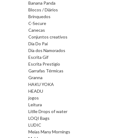
Banana Panda
Blocos / Diários
Brinquedos
C-Secure
Canecas
Conjuntos creativos
Dia Do Pai
Dia dos Namorados
Escrita Gif
Escrita Prestigio
Garrafas Térmicas
Granna
HAKU YOKA
HEADU
jogos
Leitura
Litlle Drops of water
LOQI Bags
LUDIC
Meias Many Mornings