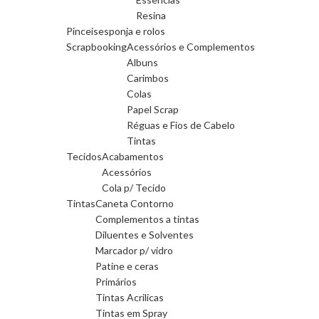
Resina
Pinceis
esponja e rolos
Scrapbooking
Acessórios e Complementos
Albuns
Carimbos
Colas
Papel Scrap
Réguas e Fios de Cabelo
Tintas
Tecidos
Acabamentos
Acessórios
Cola p/ Tecido
Tintas
Caneta Contorno
Complementos a tintas
Diluentes e Solventes
Marcador p/ vidro
Patine e ceras
Primários
Tintas Acrilicas
Tintas em Spray