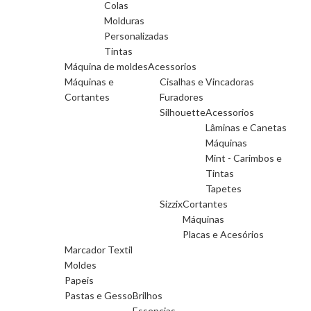
Colas
Molduras
Personalizadas
Tintas
Máquina de moldes
Acessorios
Máquinas e
Cisalhas e Vincadoras
Cortantes
Furadores
Silhouette
Acessorios
Lâminas e Canetas
Máquinas
Mint - Carimbos e
Tintas
Tapetes
Sizzix
Cortantes
Máquinas
Placas e Acesórios
Marcador Textil
Moldes
Papeis
Pastas e Gesso
Brilhos
Essencias