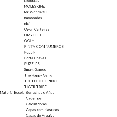
Molduras
MOLESKINE
Mr. Wonderful
namorados
nici
Ogon Carteiras
OMY LITTLE
OOLY
PINTA COM NUMEROS
Poppik
Porta Chaves
PUZZLES
Smart Games
The Happy Gang
THE LITTLE PRINCE
TIGER TRIBE
Material Escolar
Borrachas e Afias
Cadernos
Calculadoras
Capas com elasticos
Capas de Arquivo