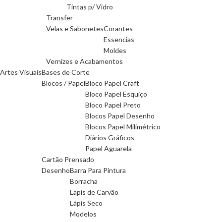
Tintas p/ Vidro
Transfer
Velas e Sabonetes
Corantes
Essencias
Moldes
Vernizes e Acabamentos
Artes Visuais
Bases de Corte
Blocos / Papel
Bloco Papel Craft
Bloco Papel Esquiço
Bloco Papel Preto
Blocos Papel Desenho
Blocos Papel Milimétrico
Diários Gráficos
Papel Aguarela
Cartão Prensado
Desenho
Barra Para Pintura
Borracha
Lapis de Carvão
Lápis Seco
Modelos