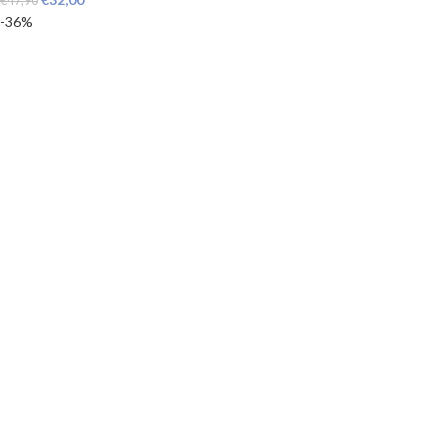
€
47,90
-36%