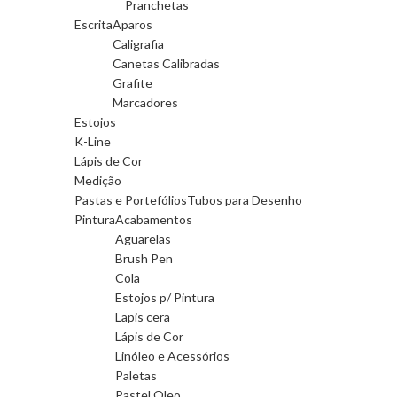
Pranchetas
Escrita
Aparos
Caligrafia
Canetas Calibradas
Grafite
Marcadores
Estojos
K-Line
Lápis de Cor
Medição
Pastas e Portefólios
Tubos para Desenho
Pintura
Acabamentos
Aguarelas
Brush Pen
Cola
Estojos p/ Pintura
Lapis cera
Lápis de Cor
Linóleo e Acessórios
Paletas
Pastel Oleo