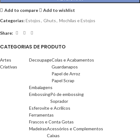
Add to compare
Add to wishlist
Categorias:
Estojos
,
Ghuts
,
Mochilas e Estojos
Share:
CATEGORIAS DE PRODUTO
Artes
Decoupage
Colas e Acabamentos
Criativas
Guardanapos
Papel de Arroz
Papel Scrap
Embalagens
Embossing
Pó de embossing
Soprador
Esferovite e Acrilicos
Ferramentas
Frascos e Conta Gotas
Madeiras
Acessórios e Complementos
Caixas