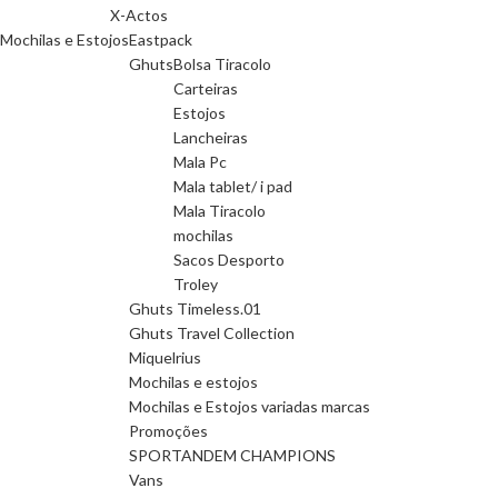
X-Actos
Mochilas e Estojos
Eastpack
Ghuts
Bolsa Tiracolo
Carteiras
Estojos
Lancheiras
Mala Pc
Mala tablet/ i pad
Mala Tiracolo
mochilas
Sacos Desporto
Troley
Ghuts Timeless.01
Ghuts Travel Collection
Miquelrius
Mochilas e estojos
Mochilas e Estojos variadas marcas
Promoções
SPORTANDEM CHAMPIONS
Vans