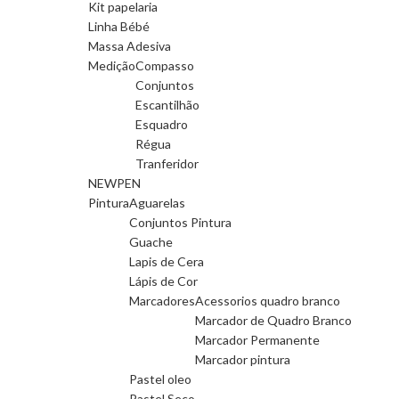
Kit papelaria
Linha Bébé
Massa Adesiva
Medição
Compasso
Conjuntos
Escantilhão
Esquadro
Régua
Tranferidor
NEWPEN
Pintura
Aguarelas
Conjuntos Pintura
Guache
Lapis de Cera
Lápis de Cor
Marcadores
Acessorios quadro branco
Marcador de Quadro Branco
Marcador Permanente
Marcador pintura
Pastel oleo
Pastel Seco