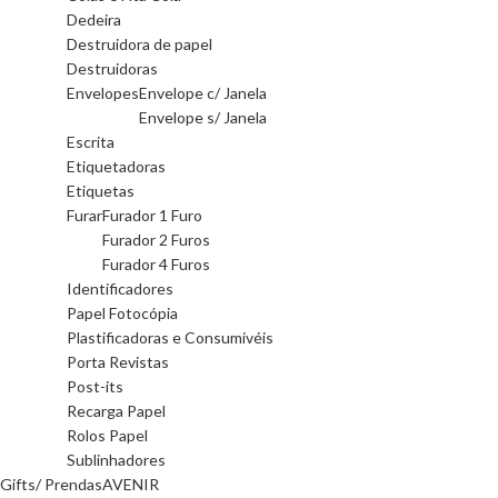
Dedeira
Destruidora de papel
Destruidoras
Envelopes
Envelope c/ Janela
Envelope s/ Janela
Escrita
Etiquetadoras
Etiquetas
Furar
Furador 1 Furo
Furador 2 Furos
Furador 4 Furos
Identificadores
Papel Fotocópia
Plastificadoras e Consumivéis
Porta Revistas
Post-its
Recarga Papel
Rolos Papel
Sublinhadores
Gifts/ Prendas
AVENIR