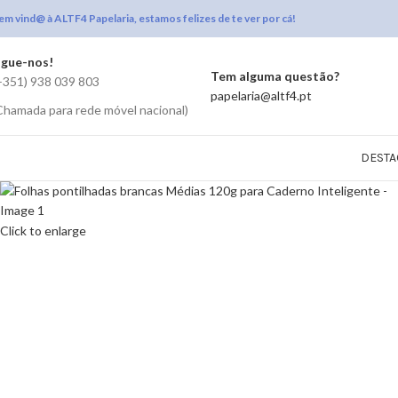
em vind@ à ALTF4 Papelaria, estamos felizes de te ver por cá!
igue-nos!
Tem alguma questão?
+351) 938 039 803
papelaria@altf4.pt
Chamada para rede móvel nacional)
DESTA
Click to enlarge