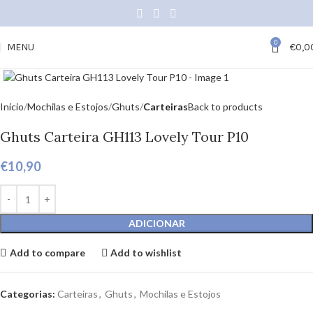
0
MENU
€
0,0
Click to enlarge
Início
Mochilas e Estojos
Ghuts
Carteiras
Back to products
Ghuts Carteira GH113 Lovely Tour P10
€
10,90
ADICIONAR
Add to compare
Add to wishlist
Categorias:
Carteiras
,
Ghuts
,
Mochilas e Estojos