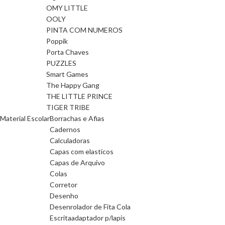
OMY LITTLE
OOLY
PINTA COM NUMEROS
Poppik
Porta Chaves
PUZZLES
Smart Games
The Happy Gang
THE LITTLE PRINCE
TIGER TRIBE
Material Escolar
Borrachas e Afias
Cadernos
Calculadoras
Capas com elasticos
Capas de Arquivo
Colas
Corretor
Desenho
Desenrolador de Fita Cola
Escrita
adaptador p/lapis