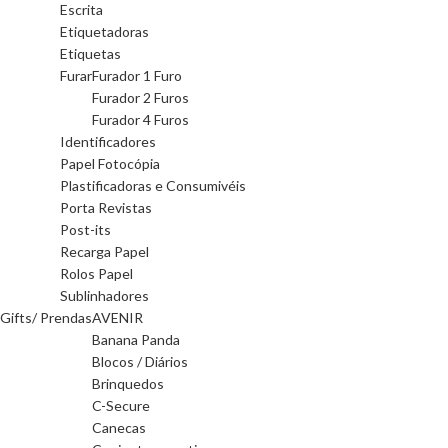
Escrita
Etiquetadoras
Etiquetas
Furar
Furador 1 Furo
Furador 2 Furos
Furador 4 Furos
Identificadores
Papel Fotocópia
Plastificadoras e Consumivéis
Porta Revistas
Post-its
Recarga Papel
Rolos Papel
Sublinhadores
Gifts/ Prendas
AVENIR
Banana Panda
Blocos / Diários
Brinquedos
C-Secure
Canecas