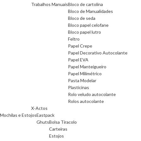
Trabalhos Manuais
Bloco de cartolina
Bloco de Manualidades
Bloco de seda
Bloco papel celofane
Bloco papel lutro
Feltro
Papel Crepe
Papel Decorativo Autocolante
Papel EVA
Papel Manteigueiro
Papel Milimétrico
Pasta Modelar
Plasticinas
Rolo veludo autocolante
Rolos autocolante
X-Actos
Mochilas e Estojos
Eastpack
Ghuts
Bolsa Tiracolo
Carteiras
Estojos