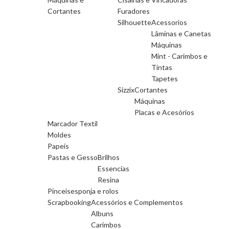
Cortantes
Furadores
Silhouette
Acessorios
Lâminas e Canetas
Máquinas
Mint - Carimbos e
Tintas
Tapetes
Sizzix
Cortantes
Máquinas
Placas e Acesórios
Marcador Textil
Moldes
Papeis
Pastas e Gesso
Brilhos
Essencias
Resina
Pinceis
esponja e rolos
Scrapbooking
Acessórios e Complementos
Albuns
Carimbos