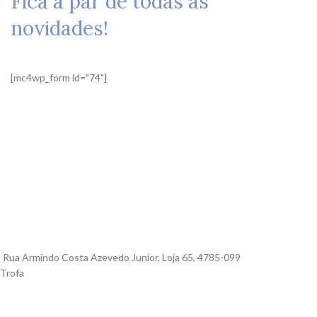
Fica a par de todas as
novidades!
[mc4wp_form id="74"]
Rua Armindo Costa Azevedo Junior, Loja 65, 4785-099
Trofa