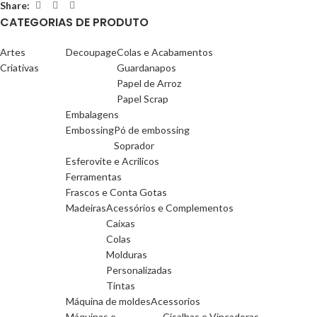
Share:
CATEGORIAS DE PRODUTO
Artes
Decoupage
Colas e Acabamentos
Criativas
Guardanapos
Papel de Arroz
Papel Scrap
Embalagens
Embossing
Pó de embossing
Soprador
Esferovite e Acrilicos
Ferramentas
Frascos e Conta Gotas
Madeiras
Acessórios e Complementos
Caixas
Colas
Molduras
Personalizadas
Tintas
Máquina de moldes
Acessorios
Máquinas e
Cisalhas e Vincadoras