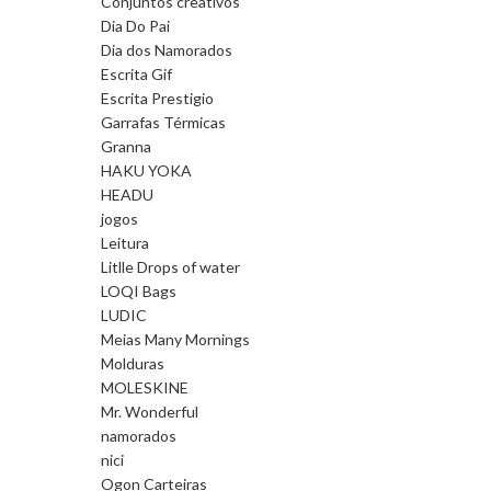
Conjuntos creativos
Dia Do Pai
Dia dos Namorados
Escrita Gif
Escrita Prestigio
Garrafas Térmicas
Granna
HAKU YOKA
HEADU
jogos
Leitura
Litlle Drops of water
LOQI Bags
LUDIC
Meias Many Mornings
Molduras
MOLESKINE
Mr. Wonderful
namorados
nici
Ogon Carteiras