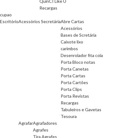
QuinCI Like U
Recargas
cupao
Escritório
Acessórios Secretária
Abre Cartas
Acessórios
Bases de Scretária
Caixote lixo
carimbos
Desenrolador fita cola
Porta Bloco notas
Porta Canetas
Porta Cartas
Porta Cartões
Porta Clips
Porta Revistas
Recargas
Tabuleiros e Gavetas
Tesoura
Agrafar
Agrafadores
Agrafes
Tira Agrafes