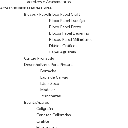
Vernizes e Acabamentos
Artes Visuais
Bases de Corte
Blocos / Papel
Bloco Papel Craft
Bloco Papel Esquiço
Bloco Papel Preto
Blocos Papel Desenho
Blocos Papel Milimétrico
Diários Gráficos
Papel Aguarela
Cartão Prensado
Desenho
Barra Para Pintura
Borracha
Lapis de Carvão
Lápis Seco
Modelos
Pranchetas
Escrita
Aparos
Caligrafia
Canetas Calibradas
Grafite
Marcadores