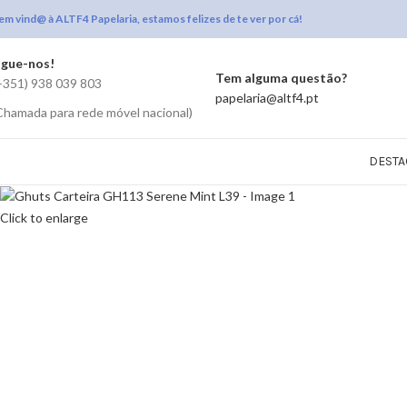
em vind@ à ALTF4 Papelaria, estamos felizes de te ver por cá!
igue-nos!
Tem alguma questão?
+351) 938 039 803
papelaria@altf4.pt
Chamada para rede móvel nacional)
DESTA
Click to enlarge