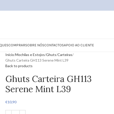
QUES
COMPRAR
SOBRE NÓS
CONTACTOS
APOIO AO CLIENTE
Início
Mochilas e Estojos
Ghuts
Carteiras
Ghuts Carteira GH113 Serene Mint L39
Back to products
Ghuts Carteira GH113
Serene Mint L39
€
10,90