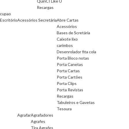
QuinCI Like U
Recargas
cupao
Escritório
Acessórios Secretária
Abre Cartas
Acessórios
Bases de Scretária
Caixote lixo
carimbos
Desenrolador fita cola
Porta Bloco notas
Porta Canetas
Porta Cartas
Porta Cartões
Porta Clips
Porta Revistas
Recargas
Tabuleiros e Gavetas
Tesoura
Agrafar
Agrafadores
Agrafes
Tira Agrafes