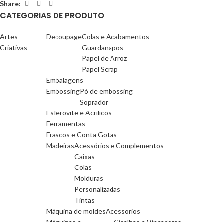
Share:
CATEGORIAS DE PRODUTO
Artes
Decoupage
Colas e Acabamentos
Criativas
Guardanapos
Papel de Arroz
Papel Scrap
Embalagens
Embossing
Pó de embossing
Soprador
Esferovite e Acrilicos
Ferramentas
Frascos e Conta Gotas
Madeiras
Acessórios e Complementos
Caixas
Colas
Molduras
Personalizadas
Tintas
Máquina de moldes
Acessorios
Máquinas e
Cisalhas e Vincadoras