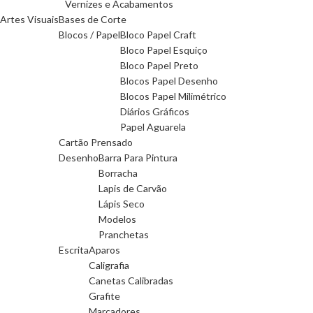
Vernizes e Acabamentos
Artes Visuais
Bases de Corte
Blocos / Papel
Bloco Papel Craft
Bloco Papel Esquiço
Bloco Papel Preto
Blocos Papel Desenho
Blocos Papel Milimétrico
Diários Gráficos
Papel Aguarela
Cartão Prensado
Desenho
Barra Para Pintura
Borracha
Lapis de Carvão
Lápis Seco
Modelos
Pranchetas
Escrita
Aparos
Caligrafia
Canetas Calibradas
Grafite
Marcadores