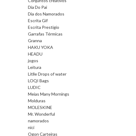
Conjuntos creativos
Dia Do Pai
Dia dos Namorados
Escrita Gif
Escrita Prestigio
Garrafas Térmicas
Granna
HAKU YOKA
HEADU
jogos
Leitura
Litlle Drops of water
LOQI Bags
LUDIC
Meias Many Mornings
Molduras
MOLESKINE
Mr. Wonderful
namorados
nici
Ogon Carteiras