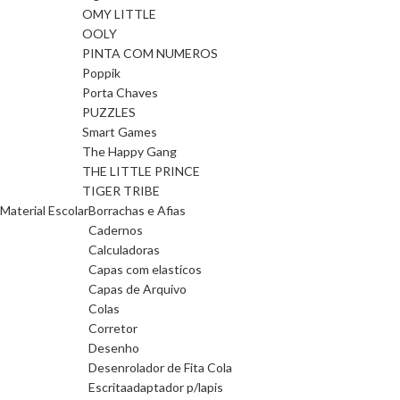
OMY LITTLE
OOLY
PINTA COM NUMEROS
Poppik
Porta Chaves
PUZZLES
Smart Games
The Happy Gang
THE LITTLE PRINCE
TIGER TRIBE
Material Escolar
Borrachas e Afias
Cadernos
Calculadoras
Capas com elasticos
Capas de Arquivo
Colas
Corretor
Desenho
Desenrolador de Fita Cola
Escrita
adaptador p/lapis