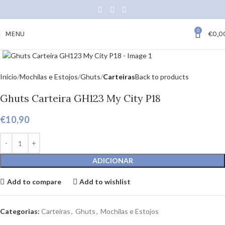
0
MENU
€
0,0
Click to enlarge
Início
Mochilas e Estojos
Ghuts
Carteiras
Back to products
Ghuts Carteira GH123 My City P18
€
10,90
ADICIONAR
Add to compare
Add to wishlist
Categorias:
Carteiras
,
Ghuts
,
Mochilas e Estojos