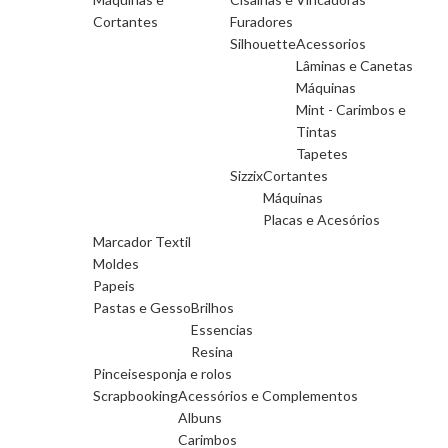
Cortantes
Furadores
Silhouette
Acessorios
Lâminas e Canetas
Máquinas
Mint - Carimbos e
Tintas
Tapetes
Sizzix
Cortantes
Máquinas
Placas e Acesórios
Marcador Textil
Moldes
Papeis
Pastas e Gesso
Brilhos
Essencias
Resina
Pinceis
esponja e rolos
Scrapbooking
Acessórios e Complementos
Albuns
Carimbos