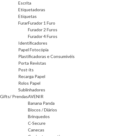
Escrita
Etiquetadoras
Etiquetas
Furar
Furador 1 Furo
Furador 2 Furos
Furador 4 Furos
Identificadores
Papel Fotocópia
Plastificadoras e Consumivéis
Porta Revistas
Post-its
Recarga Papel
Rolos Papel
Sublinhadores
Gifts/ Prendas
AVENIR
Banana Panda
Blocos / Diários
Brinquedos
C-Secure
Canecas