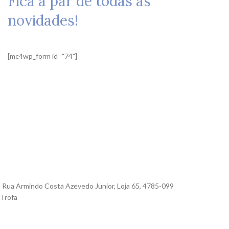
Fica a par de todas as
novidades!
[mc4wp_form id="74"]
Rua Armindo Costa Azevedo Junior, Loja 65, 4785-099
Trofa