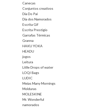
Canecas
Conjuntos creativos
Dia Do Pai
Dia dos Namorados
Escrita Gif
Escrita Prestigio
Garrafas Térmicas
Granna
HAKU YOKA
HEADU
jogos
Leitura
Litlle Drops of water
LOQI Bags
LUDIC
Meias Many Mornings
Molduras
MOLESKINE
Mr. Wonderful
namorados