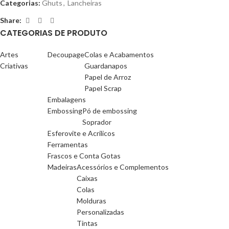
Categorias:
Ghuts
,
Lancheiras
Share:
CATEGORIAS DE PRODUTO
Artes
Decoupage
Colas e Acabamentos
Criativas
Guardanapos
Papel de Arroz
Papel Scrap
Embalagens
Embossing
Pó de embossing
Soprador
Esferovite e Acrilicos
Ferramentas
Frascos e Conta Gotas
Madeiras
Acessórios e Complementos
Caixas
Colas
Molduras
Personalizadas
Tintas