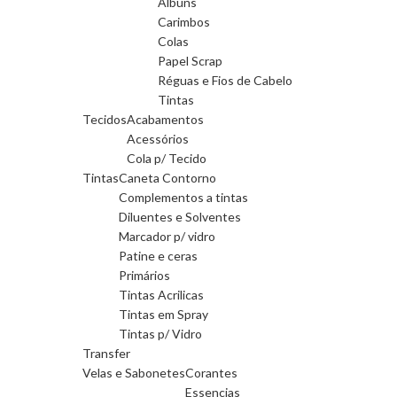
Albuns
Carimbos
Colas
Papel Scrap
Réguas e Fios de Cabelo
Tintas
Tecidos
Acabamentos
Acessórios
Cola p/ Tecido
Tintas
Caneta Contorno
Complementos a tintas
Diluentes e Solventes
Marcador p/ vidro
Patine e ceras
Primários
Tintas Acrilicas
Tintas em Spray
Tintas p/ Vidro
Transfer
Velas e Sabonetes
Corantes
Essencias