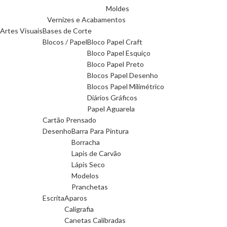
Moldes
Vernizes e Acabamentos
Artes Visuais
Bases de Corte
Blocos / Papel
Bloco Papel Craft
Bloco Papel Esquiço
Bloco Papel Preto
Blocos Papel Desenho
Blocos Papel Milimétrico
Diários Gráficos
Papel Aguarela
Cartão Prensado
Desenho
Barra Para Pintura
Borracha
Lapis de Carvão
Lápis Seco
Modelos
Pranchetas
Escrita
Aparos
Caligrafia
Canetas Calibradas