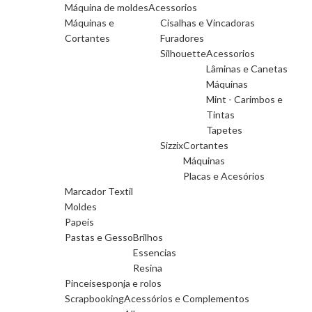
Máquina de moldes
Acessorios
Máquinas e
Cisalhas e Vincadoras
Cortantes
Furadores
Silhouette
Acessorios
Lâminas e Canetas
Máquinas
Mint - Carimbos e
Tintas
Tapetes
Sizzix
Cortantes
Máquinas
Placas e Acesórios
Marcador Textil
Moldes
Papeis
Pastas e Gesso
Brilhos
Essencias
Resina
Pinceis
esponja e rolos
Scrapbooking
Acessórios e Complementos