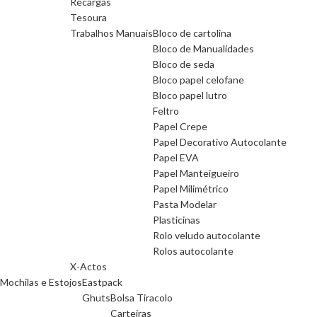
Recargas
Tesoura
Trabalhos Manuais
Bloco de cartolina
Bloco de Manualidades
Bloco de seda
Bloco papel celofane
Bloco papel lutro
Feltro
Papel Crepe
Papel Decorativo Autocolante
Papel EVA
Papel Manteigueiro
Papel Milimétrico
Pasta Modelar
Plasticinas
Rolo veludo autocolante
Rolos autocolante
X-Actos
Mochilas e Estojos
Eastpack
Ghuts
Bolsa Tiracolo
Carteiras