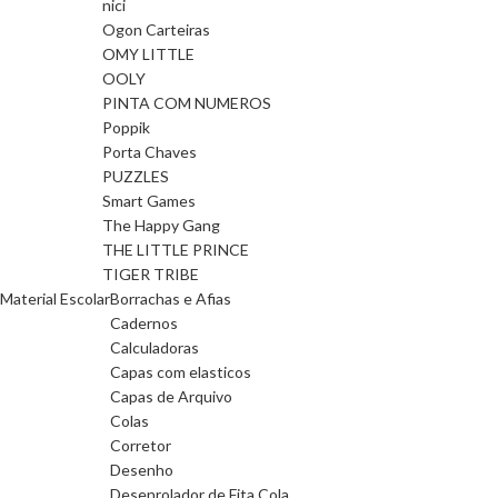
nici
Ogon Carteiras
OMY LITTLE
OOLY
PINTA COM NUMEROS
Poppik
Porta Chaves
PUZZLES
Smart Games
The Happy Gang
THE LITTLE PRINCE
TIGER TRIBE
Material Escolar
Borrachas e Afias
Cadernos
Calculadoras
Capas com elasticos
Capas de Arquivo
Colas
Corretor
Desenho
Desenrolador de Fita Cola