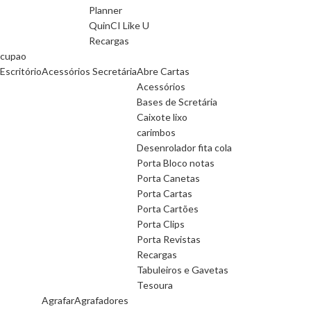
Planner
QuinCI Like U
Recargas
cupao
Escritório
Acessórios Secretária
Abre Cartas
Acessórios
Bases de Scretária
Caixote lixo
carimbos
Desenrolador fita cola
Porta Bloco notas
Porta Canetas
Porta Cartas
Porta Cartões
Porta Clips
Porta Revistas
Recargas
Tabuleiros e Gavetas
Tesoura
Agrafar
Agrafadores