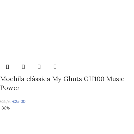
Mochila clássica My Ghuts GH100 Music
Power
€
25,00
€
38,90
-36%