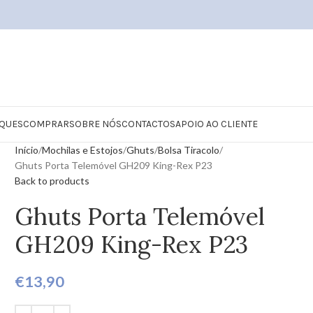
QUES
COMPRAR
SOBRE NÓS
CONTACTOS
APOIO AO CLIENTE
Início
Mochilas e Estojos
Ghuts
Bolsa Tiracolo
Ghuts Porta Telemóvel GH209 King-Rex P23
Back to products
Ghuts Porta Telemóvel
GH209 King-Rex P23
€
13,90