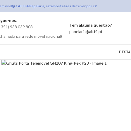
em vind@ à ALTF4 Papelaria, estamos felizes de te ver por cá!
igue-nos!
Tem alguma questão?
+351) 938 039 803
papelaria@altf4.pt
Chamada para rede móvel nacional)
DESTA
Click to enlarge