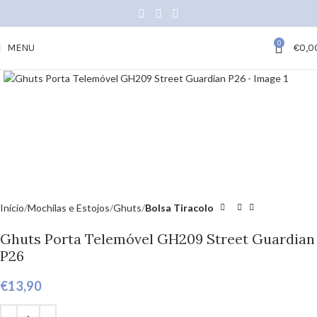
0
MENU
€
0,0
Click to enlarge
Início
Mochilas e Estojos
Ghuts
Bolsa Tiracolo
Ghuts Porta Telemóvel GH209 Street Guardian
P26
€
13,90