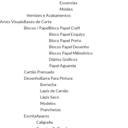
Essencias
Moldes
Vernizes e Acabamentos
Artes Visuais
Bases de Corte
Blocos / Papel
Bloco Papel Craft
Bloco Papel Esquiço
Bloco Papel Preto
Blocos Papel Desenho
Blocos Papel Milimétrico
Diários Gráficos
Papel Aguarela
Cartão Prensado
Desenho
Barra Para Pintura
Borracha
Lapis de Carvão
Lápis Seco
Modelos
Pranchetas
Escrita
Aparos
Caligrafia