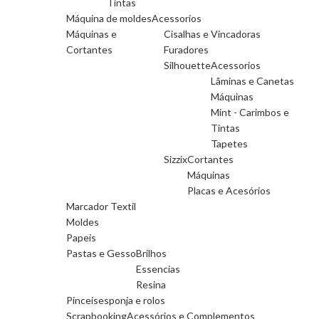
Tintas
Máquina de moldes
Acessorios
Máquinas e
Cisalhas e Vincadoras
Cortantes
Furadores
Silhouette
Acessorios
Lâminas e Canetas
Máquinas
Mint - Carimbos e
Tintas
Tapetes
Sizzix
Cortantes
Máquinas
Placas e Acesórios
Marcador Textil
Moldes
Papeis
Pastas e Gesso
Brilhos
Essencias
Resina
Pinceis
esponja e rolos
Scrapbooking
Acessórios e Complementos