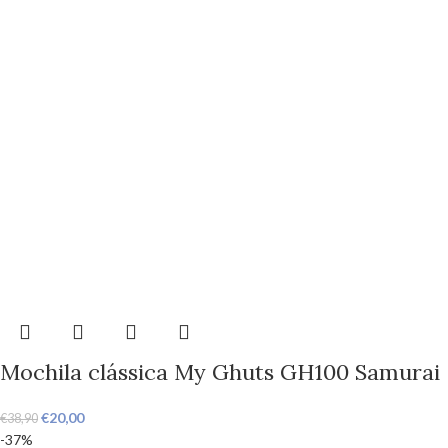
Mochila clássica My Ghuts GH100 Samurai
€
20,00
€
38,90
-37%