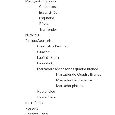
Medição
Compasso
Conjuntos
Escantilhão
Esquadro
Régua
Tranferidor
NEWPEN
Pintura
Aguarelas
Conjuntos Pintura
Guache
Lapis de Cera
Lápis de Cor
Marcadores
Acessorios quadro branco
Marcador de Quadro Branco
Marcador Permanente
Marcador pintura
Pastel oleo
Pastel Seco
portefolios
Post-its
Recarga Papel