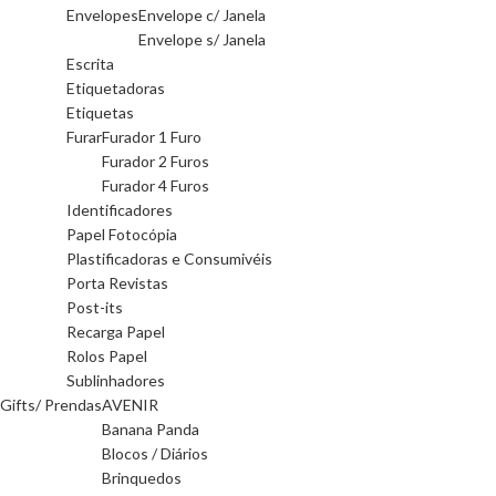
Envelopes
Envelope c/ Janela
Envelope s/ Janela
Escrita
Etiquetadoras
Etiquetas
Furar
Furador 1 Furo
Furador 2 Furos
Furador 4 Furos
Identificadores
Papel Fotocópia
Plastificadoras e Consumivéis
Porta Revistas
Post-its
Recarga Papel
Rolos Papel
Sublinhadores
Gifts/ Prendas
AVENIR
Banana Panda
Blocos / Diários
Brinquedos