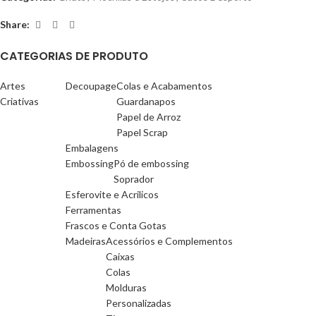
Share:
CATEGORIAS DE PRODUTO
Artes
Decoupage
Colas e Acabamentos
Criativas
Guardanapos
Papel de Arroz
Papel Scrap
Embalagens
Embossing
Pó de embossing
Soprador
Esferovite e Acrilicos
Ferramentas
Frascos e Conta Gotas
Madeiras
Acessórios e Complementos
Caixas
Colas
Molduras
Personalizadas