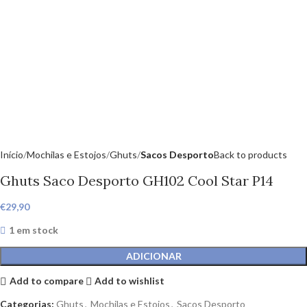
Início
Mochilas e Estojos
Ghuts
Sacos Desporto
Back to products
Ghuts Saco Desporto GH102 Cool Star P14
€
29,90
1 em stock
ADICIONAR
Add to compare
Add to wishlist
Categorias:
Ghuts
,
Mochilas e Estojos
,
Sacos Desporto