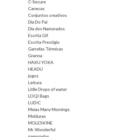
C-Secure
Canecas
Conjuntos creativos
Dia Do Pai
Dia dos Namorados
Escrita Gif
Escrita Prestigio
Garrafas Térmicas
Granna
HAKU YOKA
HEADU
jogos
Leitura
Litlle Drops of water
LOQI Bags
LUDIC
Meias Many Mornings
Molduras
MOLESKINE
Mr. Wonderful
namorados