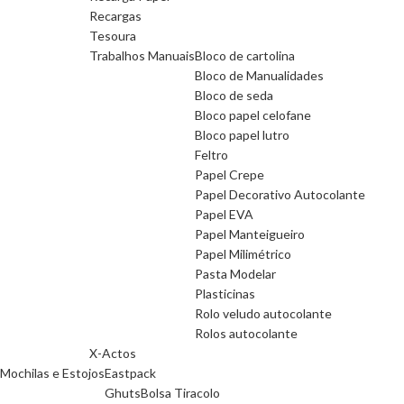
Recargas
Tesoura
Trabalhos Manuais
Bloco de cartolina
Bloco de Manualidades
Bloco de seda
Bloco papel celofane
Bloco papel lutro
Feltro
Papel Crepe
Papel Decorativo Autocolante
Papel EVA
Papel Manteigueiro
Papel Milimétrico
Pasta Modelar
Plasticinas
Rolo veludo autocolante
Rolos autocolante
X-Actos
Mochilas e Estojos
Eastpack
Ghuts
Bolsa Tiracolo