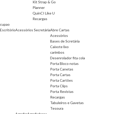
Kit Strap & Go
Planner
QuinCI Like U
Recargas
cupao
Escritório
Acessórios Secretária
Abre Cartas
Acessórios
Bases de Scretária
Caixote lixo
carimbos
Desenrolador fita cola
Porta Bloco notas
Porta Canetas
Porta Cartas
Porta Cartões
Porta Clips
Porta Revistas
Recargas
Tabuleiros e Gavetas
Tesoura
Agrafar
Agrafadores