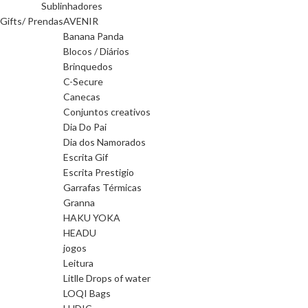
Sublinhadores
Gifts/ Prendas
AVENIR
Banana Panda
Blocos / Diários
Brinquedos
C-Secure
Canecas
Conjuntos creativos
Dia Do Pai
Dia dos Namorados
Escrita Gif
Escrita Prestigio
Garrafas Térmicas
Granna
HAKU YOKA
HEADU
jogos
Leitura
Litlle Drops of water
LOQI Bags