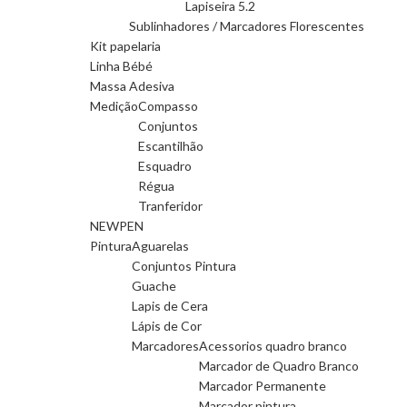
Lapiseira 5.2
Sublinhadores / Marcadores Florescentes
Kit papelaria
Linha Bébé
Massa Adesiva
Medição
Compasso
Conjuntos
Escantilhão
Esquadro
Régua
Tranferidor
NEWPEN
Pintura
Aguarelas
Conjuntos Pintura
Guache
Lapis de Cera
Lápis de Cor
Marcadores
Acessorios quadro branco
Marcador de Quadro Branco
Marcador Permanente
Marcador pintura