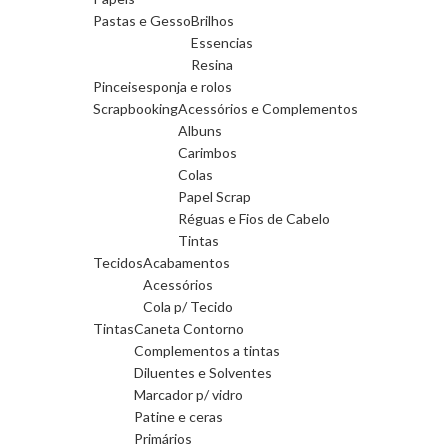
Pastas e Gesso
Brilhos
Essencias
Resina
Pinceis
esponja e rolos
Scrapbooking
Acessórios e Complementos
Albuns
Carimbos
Colas
Papel Scrap
Réguas e Fios de Cabelo
Tintas
Tecidos
Acabamentos
Acessórios
Cola p/ Tecido
Tintas
Caneta Contorno
Complementos a tintas
Diluentes e Solventes
Marcador p/ vidro
Patine e ceras
Primários