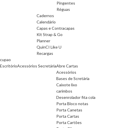
Pingentes
Réguas
Cadernos
Calendário
Capas e Contracapas
Kit Strap & Go
Planner
QuinCI Like U
Recargas
cupao
Escritório
Acessórios Secretária
Abre Cartas
Acessórios
Bases de Scretária
Caixote lixo
carimbos
Desenrolador fita cola
Porta Bloco notas
Porta Canetas
Porta Cartas
Porta Cartões