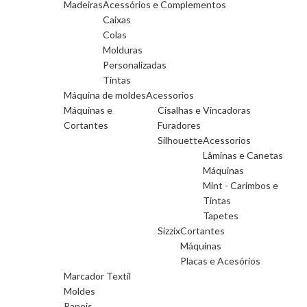
Madeiras
Acessórios e Complementos
Caixas
Colas
Molduras
Personalizadas
Tintas
Máquina de moldes
Acessorios
Máquinas e
Cisalhas e Vincadoras
Cortantes
Furadores
Silhouette
Acessorios
Lâminas e Canetas
Máquinas
Mint - Carimbos e
Tintas
Tapetes
Sizzix
Cortantes
Máquinas
Placas e Acesórios
Marcador Textil
Moldes
Papeis