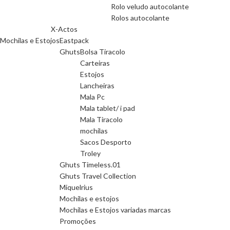
Rolo veludo autocolante
Rolos autocolante
X-Actos
Mochilas e Estojos
Eastpack
Ghuts
Bolsa Tiracolo
Carteiras
Estojos
Lancheiras
Mala Pc
Mala tablet/ i pad
Mala Tiracolo
mochilas
Sacos Desporto
Troley
Ghuts Timeless.01
Ghuts Travel Collection
Miquelrius
Mochilas e estojos
Mochilas e Estojos variadas marcas
Promoções