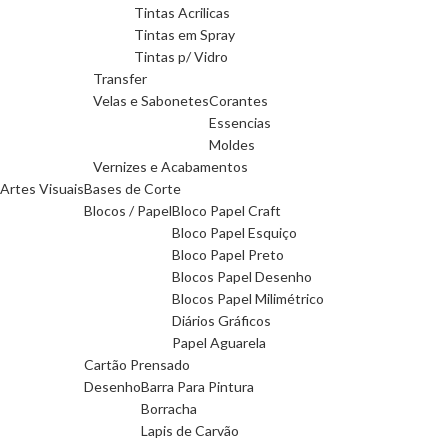
Tintas Acrilicas
Tintas em Spray
Tintas p/ Vidro
Transfer
Velas e Sabonetes
Corantes
Essencias
Moldes
Vernizes e Acabamentos
Artes Visuais
Bases de Corte
Blocos / Papel
Bloco Papel Craft
Bloco Papel Esquiço
Bloco Papel Preto
Blocos Papel Desenho
Blocos Papel Milimétrico
Diários Gráficos
Papel Aguarela
Cartão Prensado
Desenho
Barra Para Pintura
Borracha
Lapis de Carvão