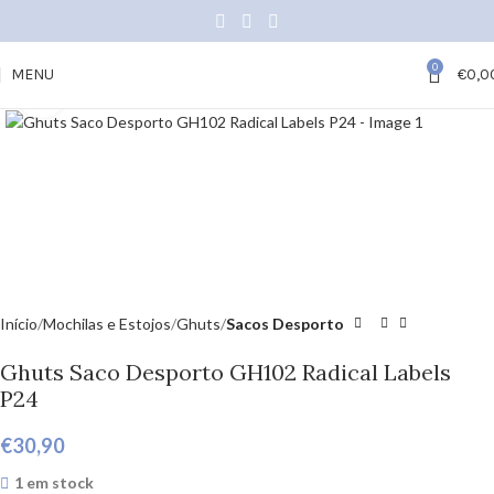
0
MENU
€
0,0
Click to enlarge
Início
Mochilas e Estojos
Ghuts
Sacos Desporto
Ghuts Saco Desporto GH102 Radical Labels
P24
€
30,90
1 em stock