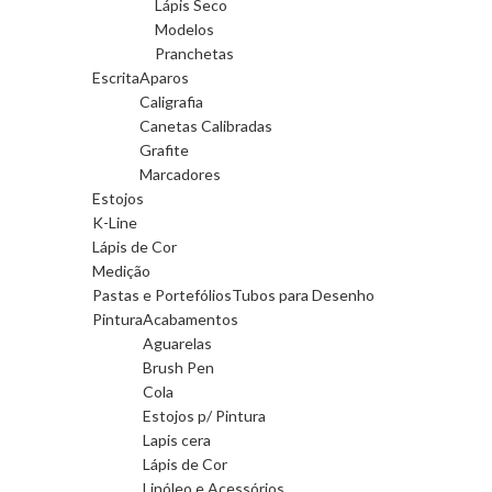
Lápis Seco
Modelos
Pranchetas
Escrita
Aparos
Caligrafia
Canetas Calibradas
Grafite
Marcadores
Estojos
K-Line
Lápis de Cor
Medição
Pastas e Portefólios
Tubos para Desenho
Pintura
Acabamentos
Aguarelas
Brush Pen
Cola
Estojos p/ Pintura
Lapis cera
Lápis de Cor
Linóleo e Acessórios