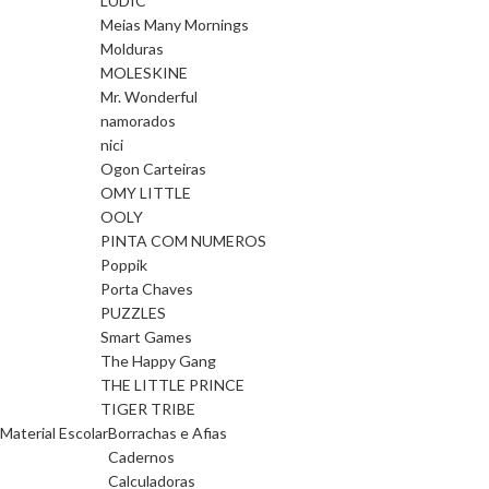
LUDIC
Meias Many Mornings
Molduras
MOLESKINE
Mr. Wonderful
namorados
nici
Ogon Carteiras
OMY LITTLE
OOLY
PINTA COM NUMEROS
Poppik
Porta Chaves
PUZZLES
Smart Games
The Happy Gang
THE LITTLE PRINCE
TIGER TRIBE
Material Escolar
Borrachas e Afias
Cadernos
Calculadoras