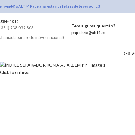
em vind@ à ALTF4 Papelaria, estamos felizes de te ver por cá!
igue-nos!
Tem alguma questão?
+351) 938 039 803
papelaria@altf4.pt
Chamada para rede móvel nacional)
DESTA
Click to enlarge