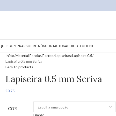
QUES
COMPRAR
SOBRE NÓS
CONTACTOS
APOIO AO CLIENTE
Início
Material Escolar
Escrita
Lapiseiras
Lapiseira 0.5
Lapiseira 0.5 mm Scriva
Back to products
Lapiseira 0.5 mm Scriva
€
0,75
COR
Limpar