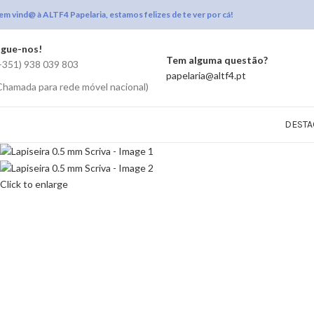
em vind@ à ALTF4 Papelaria, estamos felizes de te ver por cá!
igue-nos!
Tem alguma questão?
+351) 938 039 803
papelaria@altf4.pt
Chamada para rede móvel nacional)
DESTA
Click to enlarge