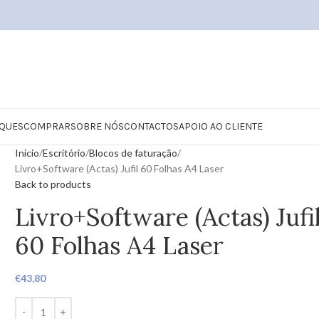
QUES
COMPRAR
SOBRE NÓS
CONTACTOS
APOIO AO CLIENTE
Início
Escritório
Blocos de faturação
Livro+Software (Actas) Jufil 60 Folhas A4 Laser
Back to products
Livro+Software (Actas) Jufi
60 Folhas A4 Laser
€
43,80