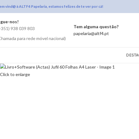
em vind@ à ALTF4 Papelaria, estamos felizes de te ver por cá!
igue-nos!
Tem alguma questão?
+351) 938 039 803
papelaria@altf4.pt
Chamada para rede móvel nacional)
DESTA
Click to enlarge