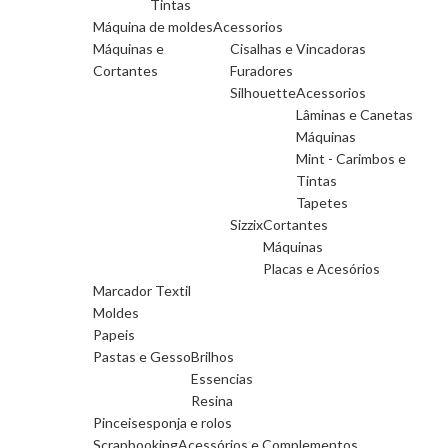
Tintas
Máquina de moldes
Acessorios
Máquinas e
Cisalhas e Vincadoras
Cortantes
Furadores
Silhouette
Acessorios
Lâminas e Canetas
Máquinas
Mint - Carimbos e
Tintas
Tapetes
Sizzix
Cortantes
Máquinas
Placas e Acesórios
Marcador Textil
Moldes
Papeis
Pastas e Gesso
Brilhos
Essencias
Resina
Pinceis
esponja e rolos
Scrapbooking
Acessórios e Complementos