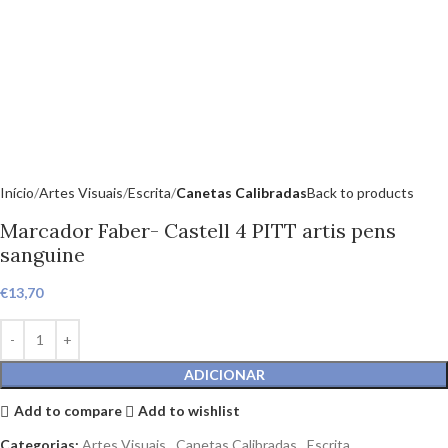
Início
Artes Visuais
Escrita
Canetas Calibradas
Back to products
Marcador Faber- Castell 4 PITT artis pens
sanguine
€
13,70
ADICIONAR
Add to compare
Add to wishlist
Categorias:
Artes Visuais
,
Canetas Calibradas
,
Escrita