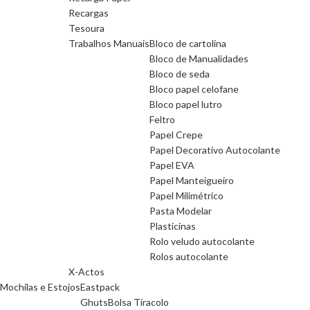
Recargas
Tesoura
Trabalhos Manuais
Bloco de cartolina
Bloco de Manualidades
Bloco de seda
Bloco papel celofane
Bloco papel lutro
Feltro
Papel Crepe
Papel Decorativo Autocolante
Papel EVA
Papel Manteigueiro
Papel Milimétrico
Pasta Modelar
Plasticinas
Rolo veludo autocolante
Rolos autocolante
X-Actos
Mochilas e Estojos
Eastpack
Ghuts
Bolsa Tiracolo