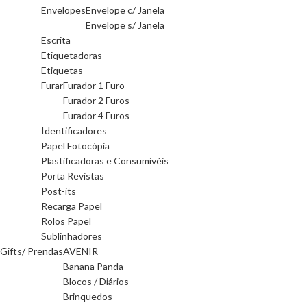
Envelopes
Envelope c/ Janela
Envelope s/ Janela
Escrita
Etiquetadoras
Etiquetas
Furar
Furador 1 Furo
Furador 2 Furos
Furador 4 Furos
Identificadores
Papel Fotocópia
Plastificadoras e Consumivéis
Porta Revistas
Post-its
Recarga Papel
Rolos Papel
Sublinhadores
Gifts/ Prendas
AVENIR
Banana Panda
Blocos / Diários
Brinquedos