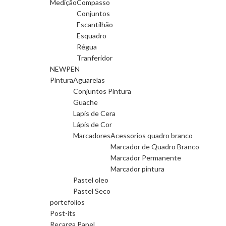
Medição
Compasso
Conjuntos
Escantilhão
Esquadro
Régua
Tranferidor
NEWPEN
Pintura
Aguarelas
Conjuntos Pintura
Guache
Lapis de Cera
Lápis de Cor
Marcadores
Acessorios quadro branco
Marcador de Quadro Branco
Marcador Permanente
Marcador pintura
Pastel oleo
Pastel Seco
portefolios
Post-its
Recarga Papel