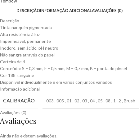
Tombow
DESCRIÇÃO
INFORMAÇÃO ADICIONAL
AVALIAÇÕES (0)
Descrição
Tinta nanquim pigmentada
Alta resistência à luz
Impermeável, permanente
Inodoro, sem ácido, pH neutro
Não sangra através do papel
Carteira de 4
Conteúdo: S = 0,3 mm, F = 0,5 mm, M = 0,7 mm, B = ponta do pincel
Cor 188 sanguine
Disponível individualmente e em vários conjuntos variados
Informação adicional
CALIBRAÇÃO
003
,
005
,
01
,
02
,
03
,
04
,
05
,
08
,
1
,
2
,
Brush
Avaliações (0)
Avaliações
Ainda não existem avaliações.