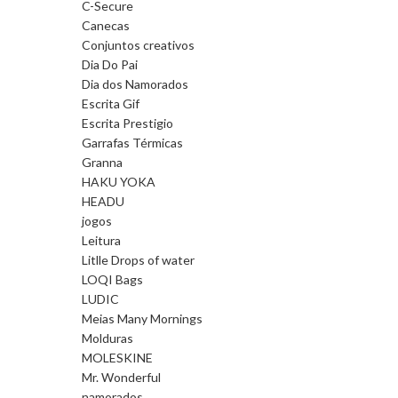
C-Secure
Canecas
Conjuntos creativos
Dia Do Pai
Dia dos Namorados
Escrita Gif
Escrita Prestigio
Garrafas Térmicas
Granna
HAKU YOKA
HEADU
jogos
Leitura
Litlle Drops of water
LOQI Bags
LUDIC
Meias Many Mornings
Molduras
MOLESKINE
Mr. Wonderful
namorados