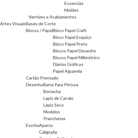
Essencias
Moldes
Vernizes e Acabamentos
Artes Visuais
Bases de Corte
Blocos / Papel
Bloco Papel Craft
Bloco Papel Esquiço
Bloco Papel Preto
Blocos Papel Desenho
Blocos Papel Milimétrico
Diários Gráficos
Papel Aguarela
Cartão Prensado
Desenho
Barra Para Pintura
Borracha
Lapis de Carvão
Lápis Seco
Modelos
Pranchetas
Escrita
Aparos
Caligrafia