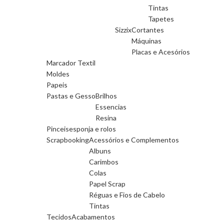
Tintas
Tapetes
Sizzix
Cortantes
Máquinas
Placas e Acesórios
Marcador Textil
Moldes
Papeis
Pastas e Gesso
Brilhos
Essencias
Resina
Pinceis
esponja e rolos
Scrapbooking
Acessórios e Complementos
Albuns
Carimbos
Colas
Papel Scrap
Réguas e Fios de Cabelo
Tintas
Tecidos
Acabamentos