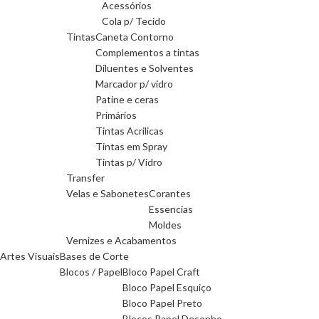
Acessórios
Cola p/ Tecido
Tintas
Caneta Contorno
Complementos a tintas
Diluentes e Solventes
Marcador p/ vidro
Patine e ceras
Primários
Tintas Acrilicas
Tintas em Spray
Tintas p/ Vidro
Transfer
Velas e Sabonetes
Corantes
Essencias
Moldes
Vernizes e Acabamentos
Artes Visuais
Bases de Corte
Blocos / Papel
Bloco Papel Craft
Bloco Papel Esquiço
Bloco Papel Preto
Blocos Papel Desenho