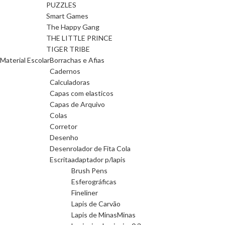
PUZZLES
Smart Games
The Happy Gang
THE LITTLE PRINCE
TIGER TRIBE
Material Escolar
Borrachas e Afias
Cadernos
Calculadoras
Capas com elasticos
Capas de Arquivo
Colas
Corretor
Desenho
Desenrolador de Fita Cola
Escrita
adaptador p/lapis
Brush Pens
Esferográficas
Fineliner
Lapis de Carvão
Lapis de Minas
Minas