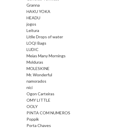
Granna
HAKU YOKA
HEADU
jogos
Leitura
Litlle Drops of water
LOQI Bags
LUDIC
Meias Many Mornings
Molduras
MOLESKINE
Mr. Wonderful
namorados
nici
Ogon Carteiras
OMY LITTLE
OOLY
PINTA COM NUMEROS
Poppik
Porta Chaves