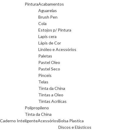
Pintura
Acabamentos
Aguarelas
Brush Pen
Cola
Estojos p/ Pintura
Lapis cera
Lápis de Cor
Linóleo e Acessórios
Paletas
Pastel Oleo
Pastel Seco
Pinceis
Telas
Tinta da China
Tintas a Oleo
Tintas Acrilicas
Polipropileno
Tinta da China
Caderno Inteligente
Acessórios
Bolsa Plastica
Discos e Elásticos