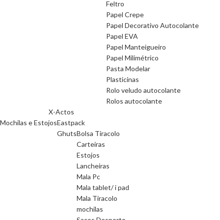
Feltro
Papel Crepe
Papel Decorativo Autocolante
Papel EVA
Papel Manteigueiro
Papel Milimétrico
Pasta Modelar
Plasticinas
Rolo veludo autocolante
Rolos autocolante
X-Actos
Mochilas e Estojos
Eastpack
Ghuts
Bolsa Tiracolo
Carteiras
Estojos
Lancheiras
Mala Pc
Mala tablet/ i pad
Mala Tiracolo
mochilas
Sacos Desporto