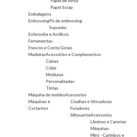
Papel de Arroz
Papel Scrap
Embalagens
Embossing
Pó de embossing
Soprador
Esferovite e Acrilicos
Ferramentas
Frascos e Conta Gotas
Madeiras
Acessórios e Complementos
Caixas
Colas
Molduras
Personalizadas
Tintas
Máquina de moldes
Acessorios
Máquinas e
Cisalhas e Vincadoras
Cortantes
Furadores
Silhouette
Acessorios
Lâminas e Canetas
Máquinas
Mint - Carimbos e