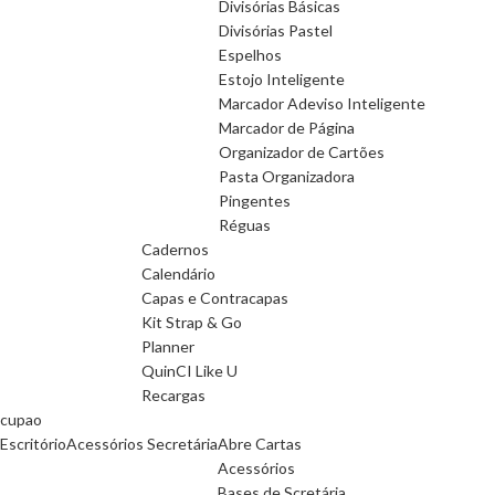
Divisórias Básicas
Divisórias Pastel
Espelhos
Estojo Inteligente
Marcador Adeviso Inteligente
Marcador de Página
Organizador de Cartões
Pasta Organizadora
Pingentes
Réguas
Cadernos
Calendário
Capas e Contracapas
Kit Strap & Go
Planner
QuinCI Like U
Recargas
cupao
Escritório
Acessórios Secretária
Abre Cartas
Acessórios
Bases de Scretária