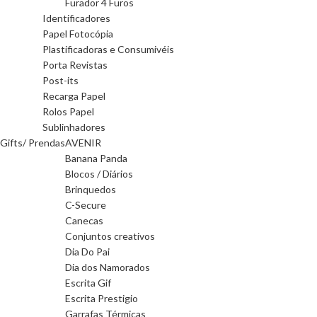
Furador 4 Furos
Identificadores
Papel Fotocópia
Plastificadoras e Consumivéis
Porta Revistas
Post-its
Recarga Papel
Rolos Papel
Sublinhadores
Gifts/ Prendas
AVENIR
Banana Panda
Blocos / Diários
Brinquedos
C-Secure
Canecas
Conjuntos creativos
Dia Do Pai
Dia dos Namorados
Escrita Gif
Escrita Prestigio
Garrafas Térmicas