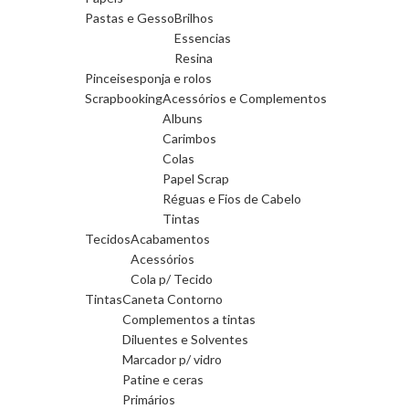
Pastas e Gesso
Brilhos
Essencias
Resina
Pinceis
esponja e rolos
Scrapbooking
Acessórios e Complementos
Albuns
Carimbos
Colas
Papel Scrap
Réguas e Fios de Cabelo
Tintas
Tecidos
Acabamentos
Acessórios
Cola p/ Tecido
Tintas
Caneta Contorno
Complementos a tintas
Diluentes e Solventes
Marcador p/ vidro
Patine e ceras
Primários