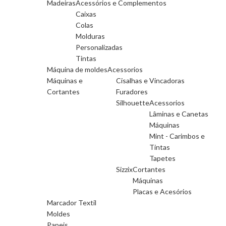
Madeiras
Acessórios e Complementos
Caixas
Colas
Molduras
Personalizadas
Tintas
Máquina de moldes
Acessorios
Máquinas e
Cisalhas e Vincadoras
Cortantes
Furadores
Silhouette
Acessorios
Lâminas e Canetas
Máquinas
Mint - Carimbos e
Tintas
Tapetes
Sizzix
Cortantes
Máquinas
Placas e Acesórios
Marcador Textil
Moldes
Papeis