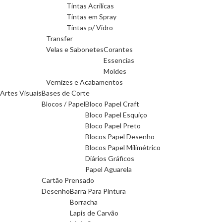
Tintas Acrilicas
Tintas em Spray
Tintas p/ Vidro
Transfer
Velas e Sabonetes
Corantes
Essencias
Moldes
Vernizes e Acabamentos
Artes Visuais
Bases de Corte
Blocos / Papel
Bloco Papel Craft
Bloco Papel Esquiço
Bloco Papel Preto
Blocos Papel Desenho
Blocos Papel Milimétrico
Diários Gráficos
Papel Aguarela
Cartão Prensado
Desenho
Barra Para Pintura
Borracha
Lapis de Carvão