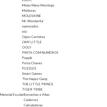
Meias Many Mornings
Molduras
MOLESKINE
Mr. Wonderful
namorados
nici
Ogon Carteiras
OMY LITTLE
OOLY
PINTA COM NUMEROS
Poppik
Porta Chaves
PUZZLES
Smart Games
The Happy Gang
THE LITTLE PRINCE
TIGER TRIBE
Material Escolar
Borrachas e Afias
Cadernos
Calculadoras