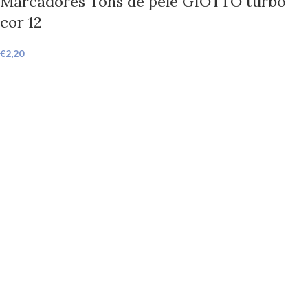
Marcadores Tons de pele GIOTTO turbo
cor 12
€
2,20