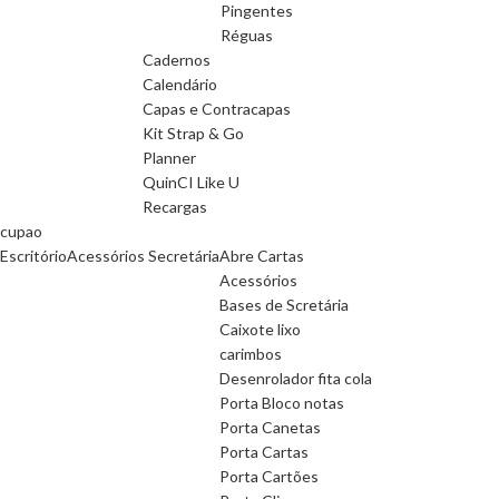
Pingentes
Réguas
Cadernos
Calendário
Capas e Contracapas
Kit Strap & Go
Planner
QuinCI Like U
Recargas
cupao
Escritório
Acessórios Secretária
Abre Cartas
Acessórios
Bases de Scretária
Caixote lixo
carimbos
Desenrolador fita cola
Porta Bloco notas
Porta Canetas
Porta Cartas
Porta Cartões