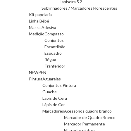
Lapiseira 5.2
Sublinhadores / Marcadores Florescentes
Kit papelaria
Linha Bébé
Massa Adesiva
Medição
Compasso
Conjuntos
Escantilhão
Esquadro
Régua
Tranferidor
NEWPEN
Pintura
Aguarelas
Conjuntos Pintura
Guache
Lapis de Cera
Lápis de Cor
Marcadores
Acessorios quadro branco
Marcador de Quadro Branco
Marcador Permanente
Marcador pintura