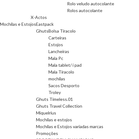
Rolo veludo autocolante
Rolos autocolante
X-Actos
Mochilas e Estojos
Eastpack
Ghuts
Bolsa Tiracolo
Carteiras
Estojos
Lancheiras
Mala Pc
Mala tablet/ i pad
Mala Tiracolo
mochilas
Sacos Desporto
Troley
Ghuts Timeless.01
Ghuts Travel Collection
Miquelrius
Mochilas e estojos
Mochilas e Estojos variadas marcas
Promoções