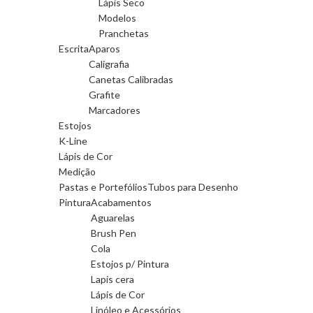
Lápis Seco
Modelos
Pranchetas
Escrita
Aparos
Caligrafia
Canetas Calibradas
Grafite
Marcadores
Estojos
K-Line
Lápis de Cor
Medição
Pastas e Portefólios
Tubos para Desenho
Pintura
Acabamentos
Aguarelas
Brush Pen
Cola
Estojos p/ Pintura
Lapis cera
Lápis de Cor
Linóleo e Acessórios