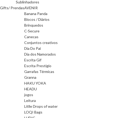
Sublinhadores
Gifts/ Prendas
AVENIR
Banana Panda
Blocos / Diários
Brinquedos
C-Secure
Canecas
Conjuntos creativos
Dia Do Pai
Dia dos Namorados
Escrita Gif
Escrita Prestigio
Garrafas Térmicas
Granna
HAKU YOKA
HEADU
jogos
Leitura
Litlle Drops of water
LOQI Bags
LUDIC