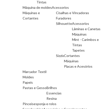
Tintas
Máquina de moldes
Acessorios
Máquinas e
Cisalhas e Vincadoras
Cortantes
Furadores
Silhouette
Acessorios
Lâminas e Canetas
Máquinas
Mint - Carimbos e
Tintas
Tapetes
Sizzix
Cortantes
Máquinas
Placas e Acesórios
Marcador Textil
Moldes
Papeis
Pastas e Gesso
Brilhos
Essencias
Resina
Pinceis
esponja e rolos