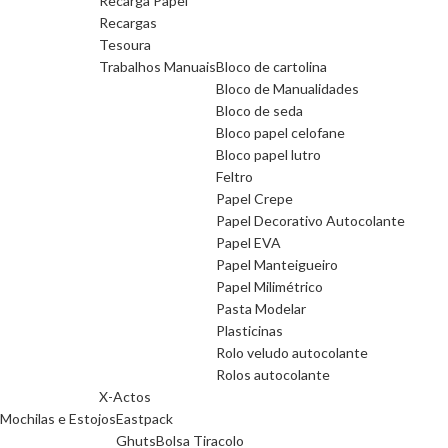
Recarga Papel
Recargas
Tesoura
Trabalhos Manuais
Bloco de cartolina
Bloco de Manualidades
Bloco de seda
Bloco papel celofane
Bloco papel lutro
Feltro
Papel Crepe
Papel Decorativo Autocolante
Papel EVA
Papel Manteigueiro
Papel Milimétrico
Pasta Modelar
Plasticinas
Rolo veludo autocolante
Rolos autocolante
X-Actos
Mochilas e Estojos
Eastpack
Ghuts
Bolsa Tiracolo