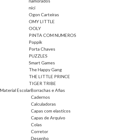
namorados
nici
Ogon Carteiras
OMY LITTLE
OOLY
PINTA COM NUMEROS
Poppik
Porta Chaves
PUZZLES
Smart Games
The Happy Gang
THE LITTLE PRINCE
TIGER TRIBE
Material Escolar
Borrachas e Afias
Cadernos
Calculadoras
Capas com elasticos
Capas de Arquivo
Colas
Corretor
Desenho