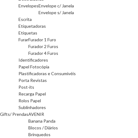
Envelopes
Envelope c/ Janela
Envelope s/ Janela
Escrita
Etiquetadoras
Etiquetas
Furar
Furador 1 Furo
Furador 2 Furos
Furador 4 Furos
Identificadores
Papel Fotocópia
Plastificadoras e Consumivéis
Porta Revistas
Post-its
Recarga Papel
Rolos Papel
Sublinhadores
Gifts/ Prendas
AVENIR
Banana Panda
Blocos / Diários
Brinquedos