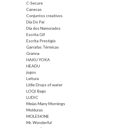
C-Secure
Canecas
Conjuntos creativos
Dia Do Pai
Dia dos Namorados
Escrita Gif
Escrita Prestigio
Garrafas Térmicas
Granna
HAKU YOKA
HEADU
jogos
Leitura
Litlle Drops of water
LOQI Bags
LUDIC
Meias Many Mornings
Molduras
MOLESKINE
Mr. Wonderful