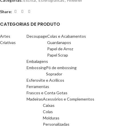
Categorias:
Escrita
,
Esferográficas
,
Fineliner
Share:
CATEGORIAS DE PRODUTO
Artes
Decoupage
Colas e Acabamentos
Criativas
Guardanapos
Papel de Arroz
Papel Scrap
Embalagens
Embossing
Pó de embossing
Soprador
Esferovite e Acrilicos
Ferramentas
Frascos e Conta Gotas
Madeiras
Acessórios e Complementos
Caixas
Colas
Molduras
Personalizadas