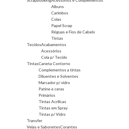
Scrapbooking
Acessórios e Complementos
Albuns
Carimbos
Colas
Papel Scrap
Réguas e Fios de Cabelo
Tintas
Tecidos
Acabamentos
Acessórios
Cola p/ Tecido
Tintas
Caneta Contorno
Complementos a tintas
Diluentes e Solventes
Marcador p/ vidro
Patine e ceras
Primários
Tintas Acrilicas
Tintas em Spray
Tintas p/ Vidro
Transfer
Velas e Sabonetes
Corantes