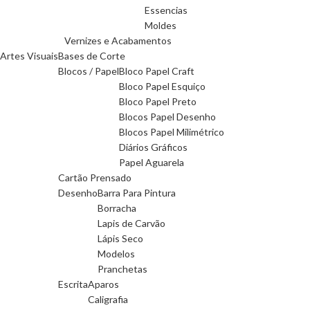
Essencias
Moldes
Vernizes e Acabamentos
Artes Visuais
Bases de Corte
Blocos / Papel
Bloco Papel Craft
Bloco Papel Esquiço
Bloco Papel Preto
Blocos Papel Desenho
Blocos Papel Milimétrico
Diários Gráficos
Papel Aguarela
Cartão Prensado
Desenho
Barra Para Pintura
Borracha
Lapis de Carvão
Lápis Seco
Modelos
Pranchetas
Escrita
Aparos
Caligrafia