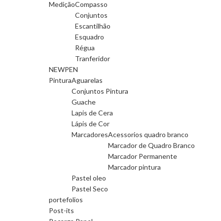
Medição
Compasso
Conjuntos
Escantilhão
Esquadro
Régua
Tranferidor
NEWPEN
Pintura
Aguarelas
Conjuntos Pintura
Guache
Lapis de Cera
Lápis de Cor
Marcadores
Acessorios quadro branco
Marcador de Quadro Branco
Marcador Permanente
Marcador pintura
Pastel oleo
Pastel Seco
portefolios
Post-its