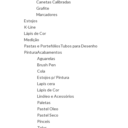
Canetas Calibradas
Grafite
Marcadores
Estojos
K-Line
Lápis de Cor
Medição
Pastas e Portefólios
Tubos para Desenho
Pintura
Acabamentos
Aguarelas
Brush Pen
Cola
Estojos p/ Pintura
Lapis cera
Lápis de Cor
Linóleo e Acessórios
Paletas
Pastel Oleo
Pastel Seco
Pinceis
Telas