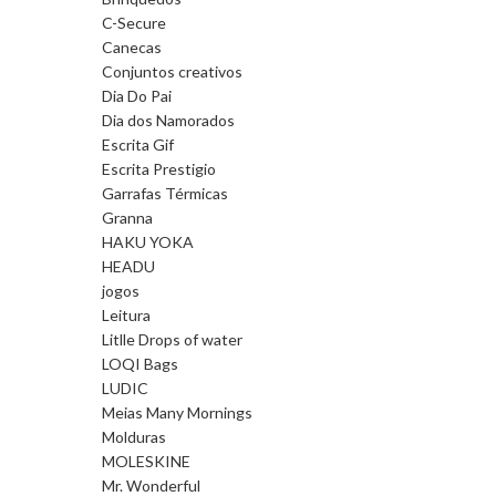
C-Secure
Canecas
Conjuntos creativos
Dia Do Pai
Dia dos Namorados
Escrita Gif
Escrita Prestigio
Garrafas Térmicas
Granna
HAKU YOKA
HEADU
jogos
Leitura
Litlle Drops of water
LOQI Bags
LUDIC
Meias Many Mornings
Molduras
MOLESKINE
Mr. Wonderful