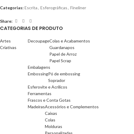
Categorias:
Escrita
,
Esferográficas
,
Fineliner
Share:
CATEGORIAS DE PRODUTO
Artes
Decoupage
Colas e Acabamentos
Criativas
Guardanapos
Papel de Arroz
Papel Scrap
Embalagens
Embossing
Pó de embossing
Soprador
Esferovite e Acrilicos
Ferramentas
Frascos e Conta Gotas
Madeiras
Acessórios e Complementos
Caixas
Colas
Molduras
Personalizadas