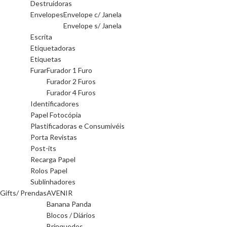
Destruidoras
Envelopes
Envelope c/ Janela
Envelope s/ Janela
Escrita
Etiquetadoras
Etiquetas
Furar
Furador 1 Furo
Furador 2 Furos
Furador 4 Furos
Identificadores
Papel Fotocópia
Plastificadoras e Consumivéis
Porta Revistas
Post-its
Recarga Papel
Rolos Papel
Sublinhadores
Gifts/ Prendas
AVENIR
Banana Panda
Blocos / Diários
Brinquedos