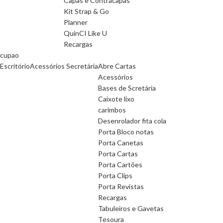
Capas e Contracapas
Kit Strap & Go
Planner
QuinCI Like U
Recargas
cupao
Escritório
Acessórios Secretária
Abre Cartas
Acessórios
Bases de Scretária
Caixote lixo
carimbos
Desenrolador fita cola
Porta Bloco notas
Porta Canetas
Porta Cartas
Porta Cartões
Porta Clips
Porta Revistas
Recargas
Tabuleiros e Gavetas
Tesoura