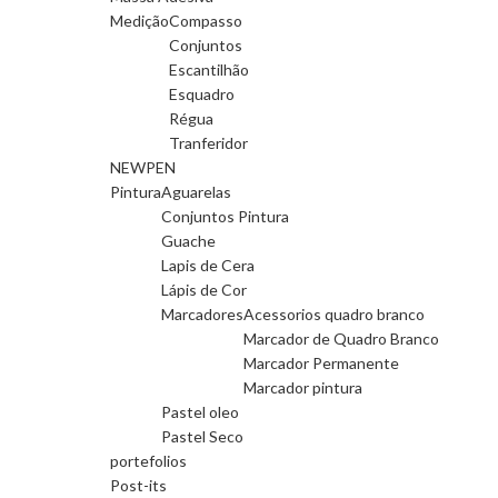
Medição
Compasso
Conjuntos
Escantilhão
Esquadro
Régua
Tranferidor
NEWPEN
Pintura
Aguarelas
Conjuntos Pintura
Guache
Lapis de Cera
Lápis de Cor
Marcadores
Acessorios quadro branco
Marcador de Quadro Branco
Marcador Permanente
Marcador pintura
Pastel oleo
Pastel Seco
portefolios
Post-its