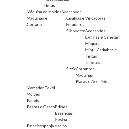
Tintas
Máquina de moldes
Acessorios
Máquinas e
Cisalhas e Vincadoras
Cortantes
Furadores
Silhouette
Acessorios
Lâminas e Canetas
Máquinas
Mint - Carimbos e
Tintas
Tapetes
Sizzix
Cortantes
Máquinas
Placas e Acesórios
Marcador Textil
Moldes
Papeis
Pastas e Gesso
Brilhos
Essencias
Resina
Pinceis
esponja e rolos