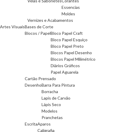
Velas e Sabonetes
Corantes
Essencias
Moldes
Vernizes e Acabamentos
Artes Visuais
Bases de Corte
Blocos / Papel
Bloco Papel Craft
Bloco Papel Esquiço
Bloco Papel Preto
Blocos Papel Desenho
Blocos Papel Milimétrico
Diários Gráficos
Papel Aguarela
Cartão Prensado
Desenho
Barra Para Pintura
Borracha
Lapis de Carvão
Lápis Seco
Modelos
Pranchetas
Escrita
Aparos
Caligrafia