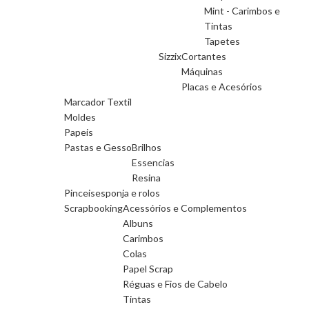
Mint - Carimbos e
Tintas
Tapetes
Sizzix
Cortantes
Máquinas
Placas e Acesórios
Marcador Textil
Moldes
Papeis
Pastas e Gesso
Brilhos
Essencias
Resina
Pinceis
esponja e rolos
Scrapbooking
Acessórios e Complementos
Albuns
Carimbos
Colas
Papel Scrap
Réguas e Fios de Cabelo
Tintas