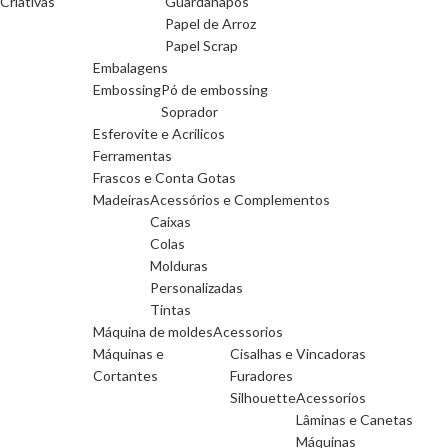
Criativas
Guardanapos
Papel de Arroz
Papel Scrap
Embalagens
Embossing
Pó de embossing
Soprador
Esferovite e Acrilicos
Ferramentas
Frascos e Conta Gotas
Madeiras
Acessórios e Complementos
Caixas
Colas
Molduras
Personalizadas
Tintas
Máquina de moldes
Acessorios
Máquinas e
Cisalhas e Vincadoras
Cortantes
Furadores
Silhouette
Acessorios
Lâminas e Canetas
Máquinas