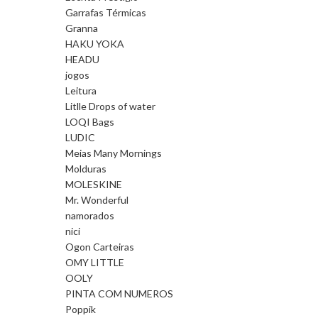
Garrafas Térmicas
Granna
HAKU YOKA
HEADU
jogos
Leitura
Litlle Drops of water
LOQI Bags
LUDIC
Meias Many Mornings
Molduras
MOLESKINE
Mr. Wonderful
namorados
nici
Ogon Carteiras
OMY LITTLE
OOLY
PINTA COM NUMEROS
Poppik