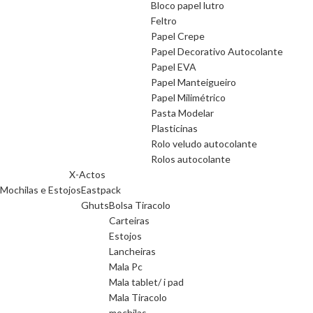
Bloco papel lutro
Feltro
Papel Crepe
Papel Decorativo Autocolante
Papel EVA
Papel Manteigueiro
Papel Milimétrico
Pasta Modelar
Plasticinas
Rolo veludo autocolante
Rolos autocolante
X-Actos
Mochilas e Estojos
Eastpack
Ghuts
Bolsa Tiracolo
Carteiras
Estojos
Lancheiras
Mala Pc
Mala tablet/ i pad
Mala Tiracolo
mochilas