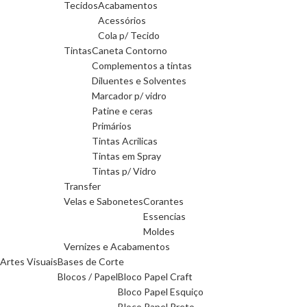
Tecidos
Acabamentos
Acessórios
Cola p/ Tecido
Tintas
Caneta Contorno
Complementos a tintas
Diluentes e Solventes
Marcador p/ vidro
Patine e ceras
Primários
Tintas Acrilicas
Tintas em Spray
Tintas p/ Vidro
Transfer
Velas e Sabonetes
Corantes
Essencias
Moldes
Vernizes e Acabamentos
Artes Visuais
Bases de Corte
Blocos / Papel
Bloco Papel Craft
Bloco Papel Esquiço
Bloco Papel Preto