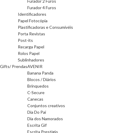
Furador 2 Furos
Furador 4 Furos
Identificadores
Papel Fotocópia
Plastificadoras e Consumivéis
Porta Revistas
Post-its
Recarga Papel
Rolos Papel
Sublinhadores
Gifts/ Prendas
AVENIR
Banana Panda
Blocos / Diários
Brinquedos
C-Secure
Canecas
Conjuntos creativos
Dia Do Pai
Dia dos Namorados
Escrita Gif
Escrita Prestigio