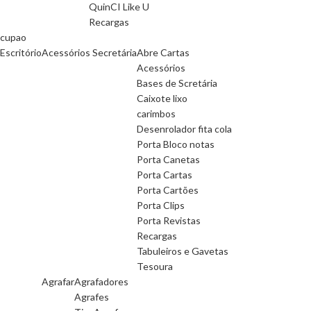
QuinCI Like U
Recargas
cupao
Escritório
Acessórios Secretária
Abre Cartas
Acessórios
Bases de Scretária
Caixote lixo
carimbos
Desenrolador fita cola
Porta Bloco notas
Porta Canetas
Porta Cartas
Porta Cartões
Porta Clips
Porta Revistas
Recargas
Tabuleiros e Gavetas
Tesoura
Agrafar
Agrafadores
Agrafes