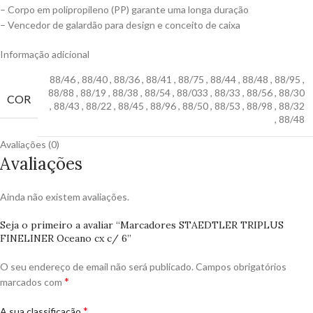
– Corpo em polipropileno (PP) garante uma longa duração
– Vencedor de galardão para design e conceito de caixa
Informação adicional
88/46
,
88/40
,
88/36
,
88/41
,
88/75
,
88/44
,
88/48
,
88/95
,
88/88
,
88/19
,
88/38
,
88/54
,
88/033
,
88/33
,
88/56
,
88/30
COR
,
88/43
,
88/22
,
88/45
,
88/96
,
88/50
,
88/53
,
88/98
,
88/32
,
88/48
Avaliações (0)
Avaliações
Ainda não existem avaliações.
Seja o primeiro a avaliar “Marcadores STAEDTLER TRIPLUS
FINELINER Oceano cx c/ 6”
O seu endereço de email não será publicado.
Campos obrigatórios
*
marcados com
*
A sua classificação