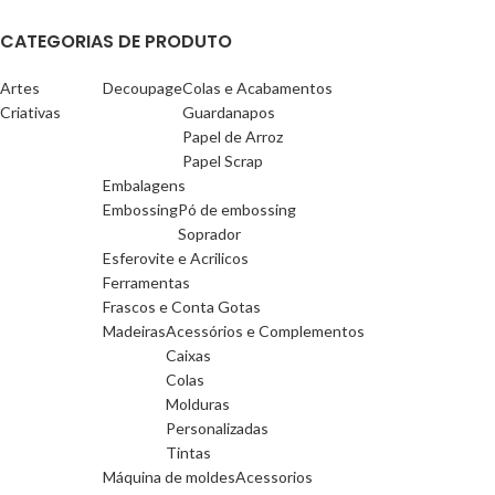
CATEGORIAS DE PRODUTO
Artes
Decoupage
Colas e Acabamentos
Criativas
Guardanapos
Papel de Arroz
Papel Scrap
Embalagens
Embossing
Pó de embossing
Soprador
Esferovite e Acrilicos
Ferramentas
Frascos e Conta Gotas
Madeiras
Acessórios e Complementos
Caixas
Colas
Molduras
Personalizadas
Tintas
Máquina de moldes
Acessorios