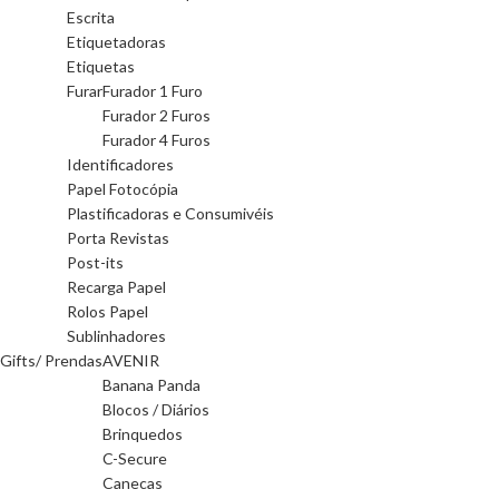
Escrita
Etiquetadoras
Etiquetas
Furar
Furador 1 Furo
Furador 2 Furos
Furador 4 Furos
Identificadores
Papel Fotocópia
Plastificadoras e Consumivéis
Porta Revistas
Post-its
Recarga Papel
Rolos Papel
Sublinhadores
Gifts/ Prendas
AVENIR
Banana Panda
Blocos / Diários
Brinquedos
C-Secure
Canecas