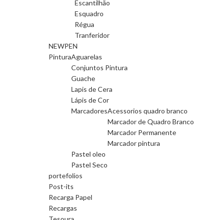
Escantilhão
Esquadro
Régua
Tranferidor
NEWPEN
Pintura
Aguarelas
Conjuntos Pintura
Guache
Lapis de Cera
Lápis de Cor
Marcadores
Acessorios quadro branco
Marcador de Quadro Branco
Marcador Permanente
Marcador pintura
Pastel oleo
Pastel Seco
portefolios
Post-its
Recarga Papel
Recargas
Tesoura