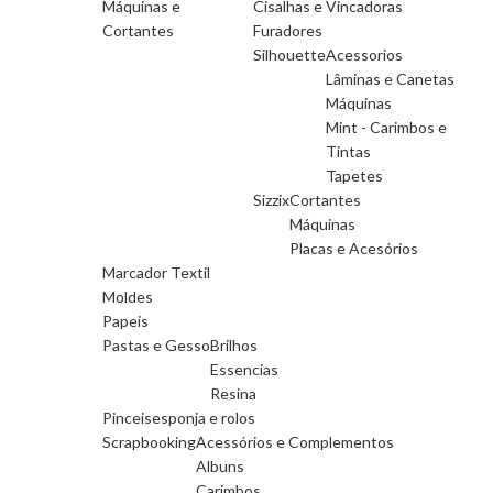
Máquinas e
Cisalhas e Vincadoras
Cortantes
Furadores
Silhouette
Acessorios
Lâminas e Canetas
Máquinas
Mint - Carimbos e
Tintas
Tapetes
Sizzix
Cortantes
Máquinas
Placas e Acesórios
Marcador Textil
Moldes
Papeis
Pastas e Gesso
Brilhos
Essencias
Resina
Pinceis
esponja e rolos
Scrapbooking
Acessórios e Complementos
Albuns
Carimbos