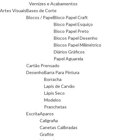
Vernizes e Acabamentos
Artes Visuais
Bases de Corte
Blocos / Papel
Bloco Papel Craft
Bloco Papel Esquiço
Bloco Papel Preto
Blocos Papel Desenho
Blocos Papel Milimétrico
Diários Gráficos
Papel Aguarela
Cartão Prensado
Desenho
Barra Para Pintura
Borracha
Lapis de Carvão
Lápis Seco
Modelos
Pranchetas
Escrita
Aparos
Caligrafia
Canetas Calibradas
Grafite