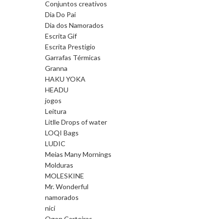
Conjuntos creativos
Dia Do Pai
Dia dos Namorados
Escrita Gif
Escrita Prestigio
Garrafas Térmicas
Granna
HAKU YOKA
HEADU
jogos
Leitura
Litlle Drops of water
LOQI Bags
LUDIC
Meias Many Mornings
Molduras
MOLESKINE
Mr. Wonderful
namorados
nici
Ogon Carteiras