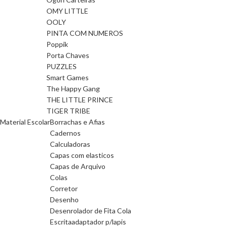
OMY LITTLE
OOLY
PINTA COM NUMEROS
Poppik
Porta Chaves
PUZZLES
Smart Games
The Happy Gang
THE LITTLE PRINCE
TIGER TRIBE
Material Escolar
Borrachas e Afias
Cadernos
Calculadoras
Capas com elasticos
Capas de Arquivo
Colas
Corretor
Desenho
Desenrolador de Fita Cola
Escrita
adaptador p/lapis