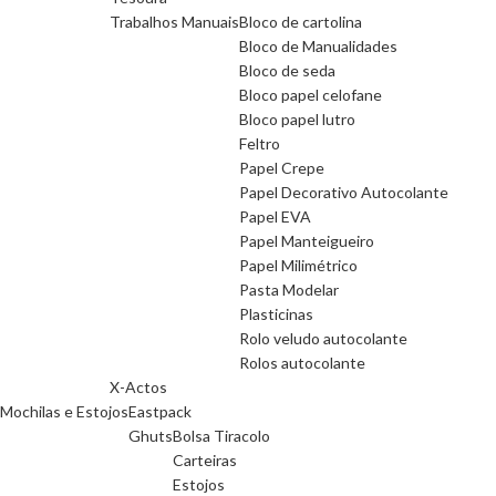
Trabalhos Manuais
Bloco de cartolina
Bloco de Manualidades
Bloco de seda
Bloco papel celofane
Bloco papel lutro
Feltro
Papel Crepe
Papel Decorativo Autocolante
Papel EVA
Papel Manteigueiro
Papel Milimétrico
Pasta Modelar
Plasticinas
Rolo veludo autocolante
Rolos autocolante
X-Actos
Mochilas e Estojos
Eastpack
Ghuts
Bolsa Tiracolo
Carteiras
Estojos