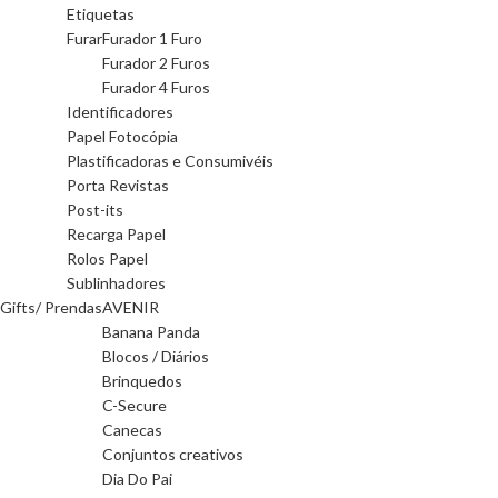
Etiquetas
Furar
Furador 1 Furo
Furador 2 Furos
Furador 4 Furos
Identificadores
Papel Fotocópia
Plastificadoras e Consumivéis
Porta Revistas
Post-its
Recarga Papel
Rolos Papel
Sublinhadores
Gifts/ Prendas
AVENIR
Banana Panda
Blocos / Diários
Brinquedos
C-Secure
Canecas
Conjuntos creativos
Dia Do Pai