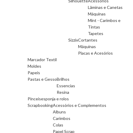
Silhouette
Acessorios
Lâminas e Canetas
Máquinas
Mint - Carimbos e
Tintas
Tapetes
Sizzix
Cortantes
Máquinas
Placas e Acesórios
Marcador Textil
Moldes
Papeis
Pastas e Gesso
Brilhos
Essencias
Resina
Pinceis
esponja e rolos
Scrapbooking
Acessórios e Complementos
Albuns
Carimbos
Colas
Papel Scrap