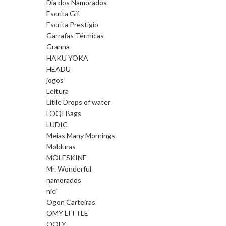
Dia dos Namorados
Escrita Gif
Escrita Prestigio
Garrafas Térmicas
Granna
HAKU YOKA
HEADU
jogos
Leitura
Litlle Drops of water
LOQI Bags
LUDIC
Meias Many Mornings
Molduras
MOLESKINE
Mr. Wonderful
namorados
nici
Ogon Carteiras
OMY LITTLE
OOLY