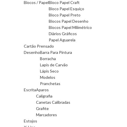
Blocos / Papel
Bloco Papel Craft
Bloco Papel Esquiço
Bloco Papel Preto
Blocos Papel Desenho
Blocos Papel Milimétrico
Diários Gráficos
Papel Aguarela
Cartão Prensado
Desenho
Barra Para Pintura
Borracha
Lapis de Carvão
Lápis Seco
Modelos
Pranchetas
Escrita
Aparos
Caligrafia
Canetas Calibradas
Grafite
Marcadores
Estojos