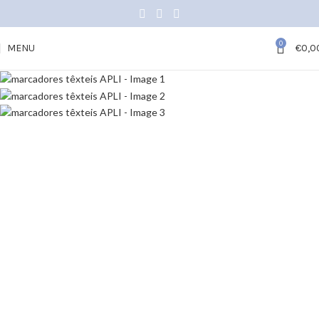
0
MENU
€
0,0