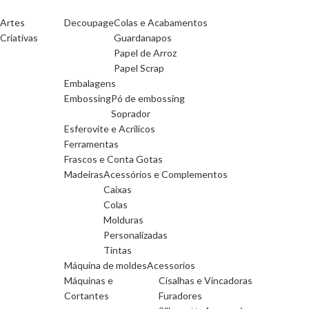
Artes
Decoupage
Colas e Acabamentos
Criativas
Guardanapos
Papel de Arroz
Papel Scrap
Embalagens
Embossing
Pó de embossing
Soprador
Esferovite e Acrilicos
Ferramentas
Frascos e Conta Gotas
Madeiras
Acessórios e Complementos
Caixas
Colas
Molduras
Personalizadas
Tintas
Máquina de moldes
Acessorios
Máquinas e
Cisalhas e Vincadoras
Cortantes
Furadores