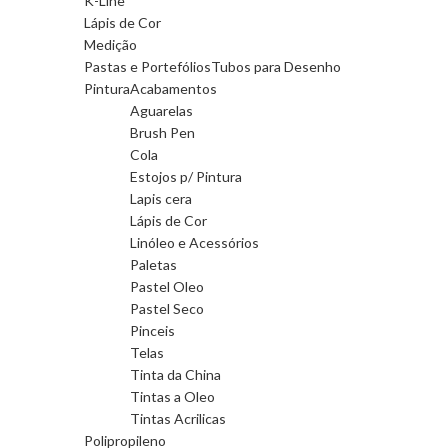
K-Line
Lápis de Cor
Medição
Pastas e Portefólios
Tubos para Desenho
Pintura
Acabamentos
Aguarelas
Brush Pen
Cola
Estojos p/ Pintura
Lapis cera
Lápis de Cor
Linóleo e Acessórios
Paletas
Pastel Oleo
Pastel Seco
Pinceis
Telas
Tinta da China
Tintas a Oleo
Tintas Acrilicas
Polipropileno