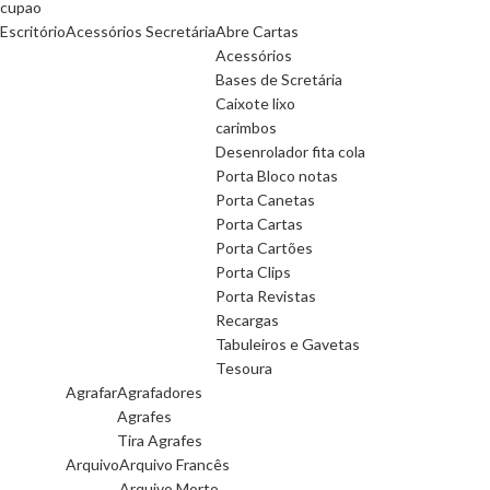
cupao
Escritório
Acessórios Secretária
Abre Cartas
Acessórios
Bases de Scretária
Caixote lixo
carimbos
Desenrolador fita cola
Porta Bloco notas
Porta Canetas
Porta Cartas
Porta Cartões
Porta Clips
Porta Revistas
Recargas
Tabuleiros e Gavetas
Tesoura
Agrafar
Agrafadores
Agrafes
Tira Agrafes
Arquivo
Arquivo Francês
Arquivo Morto