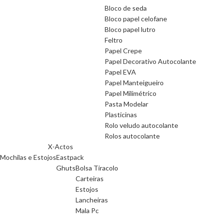
Bloco de seda
Bloco papel celofane
Bloco papel lutro
Feltro
Papel Crepe
Papel Decorativo Autocolante
Papel EVA
Papel Manteigueiro
Papel Milimétrico
Pasta Modelar
Plasticinas
Rolo veludo autocolante
Rolos autocolante
X-Actos
Mochilas e Estojos
Eastpack
Ghuts
Bolsa Tiracolo
Carteiras
Estojos
Lancheiras
Mala Pc