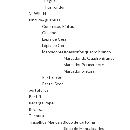
Régua
Tranferidor
NEWPEN
Pintura
Aguarelas
Conjuntos Pintura
Guache
Lapis de Cera
Lápis de Cor
Marcadores
Acessorios quadro branco
Marcador de Quadro Branco
Marcador Permanente
Marcador pintura
Pastel oleo
Pastel Seco
portefolios
Post-its
Recarga Papel
Recargas
Tesoura
Trabalhos Manuais
Bloco de cartolina
Bloco de Manualidades