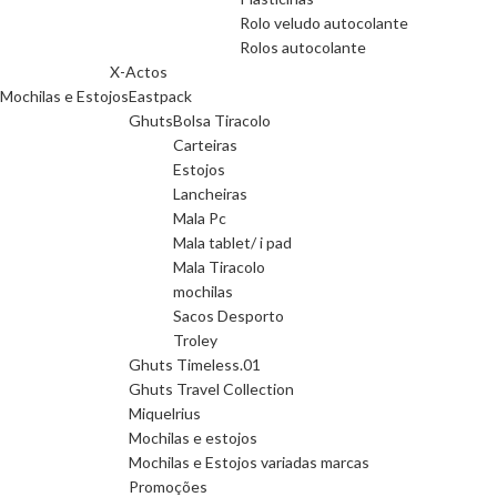
Rolo veludo autocolante
Rolos autocolante
X-Actos
Mochilas e Estojos
Eastpack
Ghuts
Bolsa Tiracolo
Carteiras
Estojos
Lancheiras
Mala Pc
Mala tablet/ i pad
Mala Tiracolo
mochilas
Sacos Desporto
Troley
Ghuts Timeless.01
Ghuts Travel Collection
Miquelrius
Mochilas e estojos
Mochilas e Estojos variadas marcas
Promoções