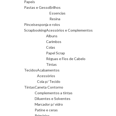
Papeis
Pastas e Gesso
Brilhos
Essencias
Resina
Pinceis
esponja e rolos
Scrapbooking
Acessórios e Complementos
Albuns
Carimbos
Colas
Papel Scrap
Réguas e Fios de Cabelo
Tintas
Tecidos
Acabamentos
Acessórios
Cola p/ Tecido
Tintas
Caneta Contorno
Complementos a tintas
Diluentes e Solventes
Marcador p/ vidro
Patine e ceras
Primários