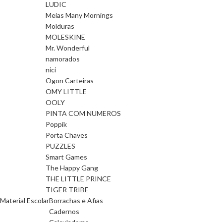
LUDIC
Meias Many Mornings
Molduras
MOLESKINE
Mr. Wonderful
namorados
nici
Ogon Carteiras
OMY LITTLE
OOLY
PINTA COM NUMEROS
Poppik
Porta Chaves
PUZZLES
Smart Games
The Happy Gang
THE LITTLE PRINCE
TIGER TRIBE
Material Escolar
Borrachas e Afias
Cadernos