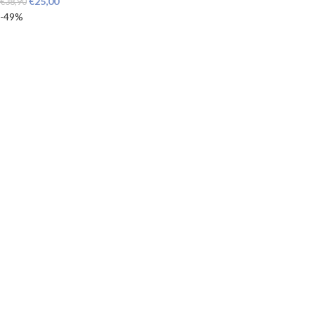
€
25,00
€
38,90
-49%