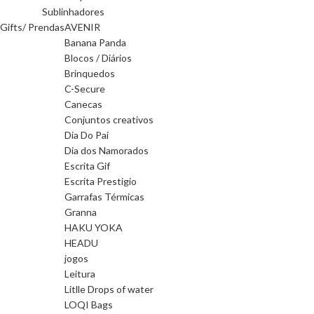
Sublinhadores
Gifts/ Prendas
AVENIR
Banana Panda
Blocos / Diários
Brinquedos
C-Secure
Canecas
Conjuntos creativos
Dia Do Pai
Dia dos Namorados
Escrita Gif
Escrita Prestigio
Garrafas Térmicas
Granna
HAKU YOKA
HEADU
jogos
Leitura
Litlle Drops of water
LOQI Bags