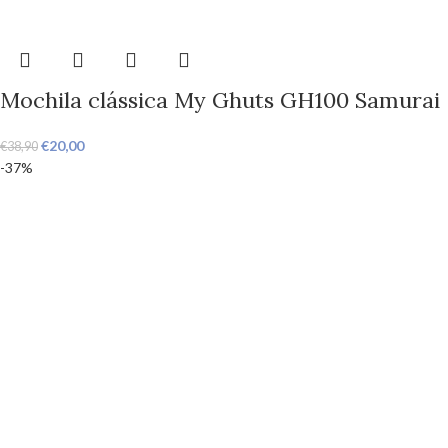
Mochila clássica My Ghuts GH100 Samurai
€
20,00
€
38,90
-37%