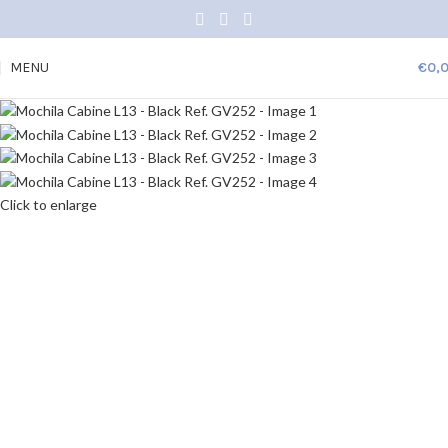
MENU
€
0,
Click to enlarge