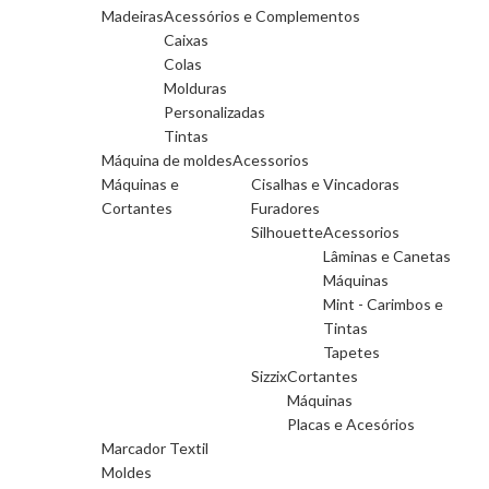
Madeiras
Acessórios e Complementos
Caixas
Colas
Molduras
Personalizadas
Tintas
Máquina de moldes
Acessorios
Máquinas e
Cisalhas e Vincadoras
Cortantes
Furadores
Silhouette
Acessorios
Lâminas e Canetas
Máquinas
Mint - Carimbos e
Tintas
Tapetes
Sizzix
Cortantes
Máquinas
Placas e Acesórios
Marcador Textil
Moldes