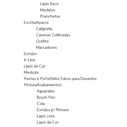
Lápis Seco
Modelos
Pranchetas
Escrita
Aparos
Caligrafia
Canetas Calibradas
Grafite
Marcadores
Estojos
K-Line
Lápis de Cor
Medição
Pastas e Portefólios
Tubos para Desenho
Pintura
Acabamentos
Aguarelas
Brush Pen
Cola
Estojos p/ Pintura
Lapis cera
Lápis de Cor