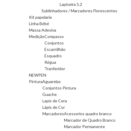
Lapiseira 5.2
Sublinhadores / Marcadores Florescentes
Kit papelaria
Linha Bébé
Massa Adesiva
Medição
Compasso
Conjuntos
Escantilhão
Esquadro
Régua
Tranferidor
NEWPEN
Pintura
Aguarelas
Conjuntos Pintura
Guache
Lapis de Cera
Lápis de Cor
Marcadores
Acessorios quadro branco
Marcador de Quadro Branco
Marcador Permanente