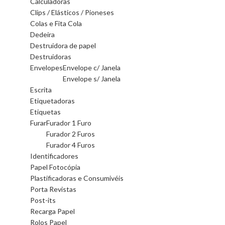
Calculadoras
Clips / Elásticos / Pioneses
Colas e Fita Cola
Dedeira
Destruidora de papel
Destruidoras
Envelopes
Envelope c/ Janela
Envelope s/ Janela
Escrita
Etiquetadoras
Etiquetas
Furar
Furador 1 Furo
Furador 2 Furos
Furador 4 Furos
Identificadores
Papel Fotocópia
Plastificadoras e Consumivéis
Porta Revistas
Post-its
Recarga Papel
Rolos Papel