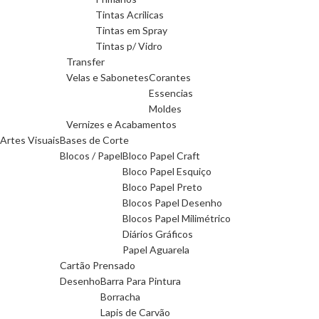
Tintas Acrilicas
Tintas em Spray
Tintas p/ Vidro
Transfer
Velas e Sabonetes
Corantes
Essencias
Moldes
Vernizes e Acabamentos
Artes Visuais
Bases de Corte
Blocos / Papel
Bloco Papel Craft
Bloco Papel Esquiço
Bloco Papel Preto
Blocos Papel Desenho
Blocos Papel Milimétrico
Diários Gráficos
Papel Aguarela
Cartão Prensado
Desenho
Barra Para Pintura
Borracha
Lapis de Carvão