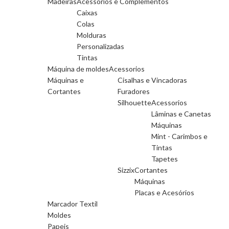
Madeiras
Acessórios e Complementos
Caixas
Colas
Molduras
Personalizadas
Tintas
Máquina de moldes
Acessorios
Máquinas e
Cisalhas e Vincadoras
Cortantes
Furadores
Silhouette
Acessorios
Lâminas e Canetas
Máquinas
Mint - Carimbos e
Tintas
Tapetes
Sizzix
Cortantes
Máquinas
Placas e Acesórios
Marcador Textil
Moldes
Papeis