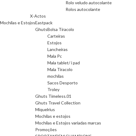
Rolo veludo autocolante
Rolos autocolante
X-Actos
Mochilas e Estojos
Eastpack
Ghuts
Bolsa Tiracolo
Carteiras
Estojos
Lancheiras
Mala Pc
Mala tablet/ i pad
Mala Tiracolo
mochilas
Sacos Desporto
Troley
Ghuts Timeless.01
Ghuts Travel Collection
Miquelrius
Mochilas e estojos
Mochilas e Estojos variadas marcas
Promoções