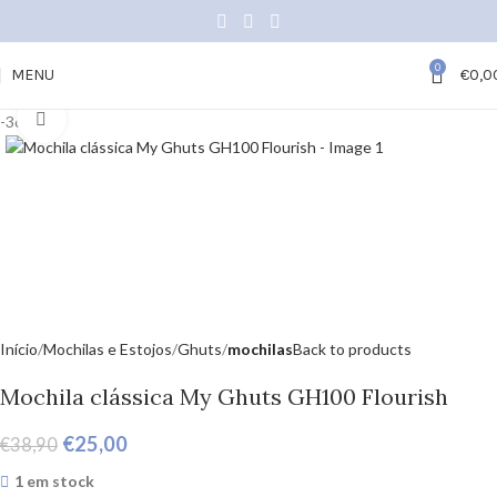
0
MENU
€
0,0
Click to enlarge
-36%
Início
Mochilas e Estojos
Ghuts
mochilas
Back to products
Mochila clássica My Ghuts GH100 Flourish
€
25,00
€
38,90
1 em stock