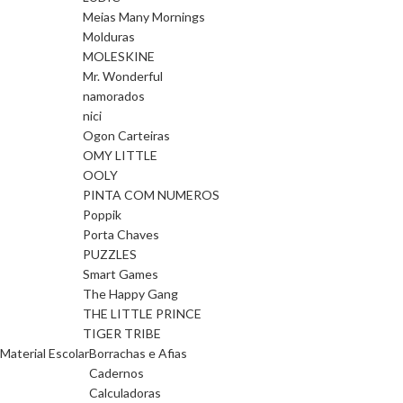
Meias Many Mornings
Molduras
MOLESKINE
Mr. Wonderful
namorados
nici
Ogon Carteiras
OMY LITTLE
OOLY
PINTA COM NUMEROS
Poppik
Porta Chaves
PUZZLES
Smart Games
The Happy Gang
THE LITTLE PRINCE
TIGER TRIBE
Material Escolar
Borrachas e Afias
Cadernos
Calculadoras