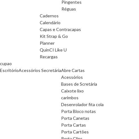
Pingentes
Réguas
Cadernos
Calendário
Capas e Contracapas
Kit Strap & Go
Planner
QuinCI Like U
Recargas
cupao
Escritório
Acessórios Secretária
Abre Cartas
Acessórios
Bases de Scretária
Caixote lixo
carimbos
Desenrolador fita cola
Porta Bloco notas
Porta Canetas
Porta Cartas
Porta Cartões
Porta Clips