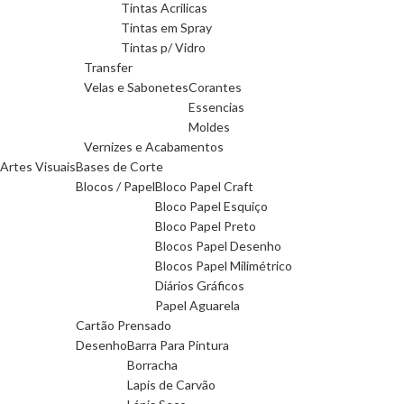
Tintas Acrilicas
Tintas em Spray
Tintas p/ Vidro
Transfer
Velas e Sabonetes
Corantes
Essencias
Moldes
Vernizes e Acabamentos
Artes Visuais
Bases de Corte
Blocos / Papel
Bloco Papel Craft
Bloco Papel Esquiço
Bloco Papel Preto
Blocos Papel Desenho
Blocos Papel Milimétrico
Diários Gráficos
Papel Aguarela
Cartão Prensado
Desenho
Barra Para Pintura
Borracha
Lapis de Carvão