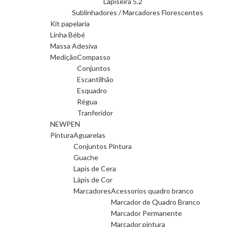
Lapiseira 5.2
Sublinhadores / Marcadores Florescentes
Kit papelaria
Linha Bébé
Massa Adesiva
Medição
Compasso
Conjuntos
Escantilhão
Esquadro
Régua
Tranferidor
NEWPEN
Pintura
Aguarelas
Conjuntos Pintura
Guache
Lapis de Cera
Lápis de Cor
Marcadores
Acessorios quadro branco
Marcador de Quadro Branco
Marcador Permanente
Marcador pintura