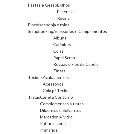
Pastas e Gesso
Brilhos
Essencias
Resina
Pinceis
esponja e rolos
Scrapbooking
Acessórios e Complementos
Albuns
Carimbos
Colas
Papel Scrap
Réguas e Fios de Cabelo
Tintas
Tecidos
Acabamentos
Acessórios
Cola p/ Tecido
Tintas
Caneta Contorno
Complementos a tintas
Diluentes e Solventes
Marcador p/ vidro
Patine e ceras
Primários