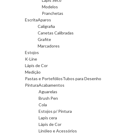
Lápis Seco
Modelos
Pranchetas
Escrita
Aparos
Caligrafia
Canetas Calibradas
Grafite
Marcadores
Estojos
K-Line
Lápis de Cor
Medição
Pastas e Portefólios
Tubos para Desenho
Pintura
Acabamentos
Aguarelas
Brush Pen
Cola
Estojos p/ Pintura
Lapis cera
Lápis de Cor
Linóleo e Acessórios