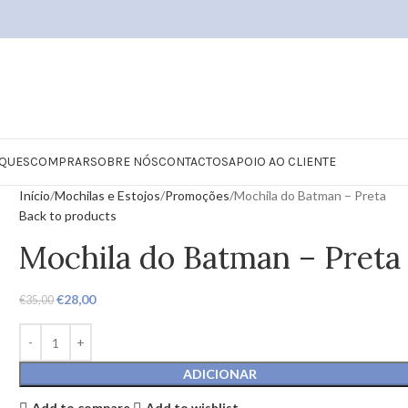
QUES
COMPRAR
SOBRE NÓS
CONTACTOS
APOIO AO CLIENTE
Início
Mochilas e Estojos
Promoções
Mochila do Batman – Preta
Back to products
Mochila do Batman – Preta
€
28,00
€
35,00
ADICIONAR
Add to compare
Add to wishlist