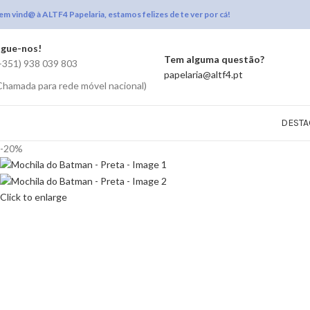
em vind@ à ALTF4 Papelaria, estamos felizes de te ver por cá!
igue-nos!
Tem alguma questão?
+351) 938 039 803
papelaria@altf4.pt
Chamada para rede móvel nacional)
DESTA
-20%
Click to enlarge