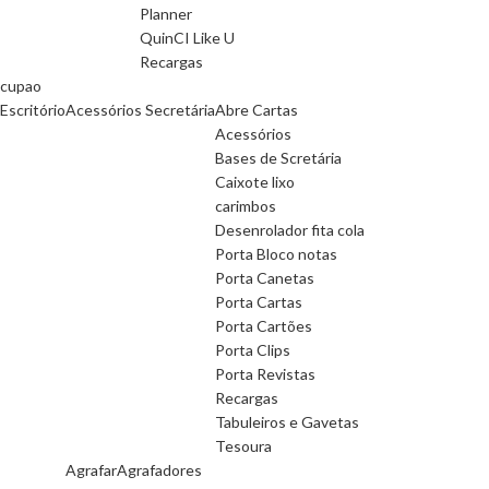
Planner
QuinCI Like U
Recargas
cupao
Escritório
Acessórios Secretária
Abre Cartas
Acessórios
Bases de Scretária
Caixote lixo
carimbos
Desenrolador fita cola
Porta Bloco notas
Porta Canetas
Porta Cartas
Porta Cartões
Porta Clips
Porta Revistas
Recargas
Tabuleiros e Gavetas
Tesoura
Agrafar
Agrafadores