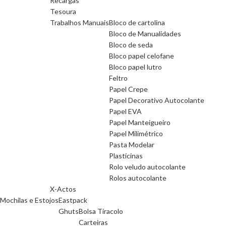
Recargas
Tesoura
Trabalhos Manuais
Bloco de cartolina
Bloco de Manualidades
Bloco de seda
Bloco papel celofane
Bloco papel lutro
Feltro
Papel Crepe
Papel Decorativo Autocolante
Papel EVA
Papel Manteigueiro
Papel Milimétrico
Pasta Modelar
Plasticinas
Rolo veludo autocolante
Rolos autocolante
X-Actos
Mochilas e Estojos
Eastpack
Ghuts
Bolsa Tiracolo
Carteiras