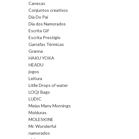
Canecas
Conjuntos creativos
Dia Do Pai
Dia dos Namorados
Escrita Gif
Escrita Prestigio
Garrafas Térmicas
Granna
HAKU YOKA
HEADU
jogos
Leitura
Litlle Drops of water
LOQI Bags
LUDIC
Meias Many Mornings
Molduras
MOLESKINE
Mr. Wonderful
namorados