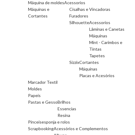
Máquina de moldes
Acessorios
Máquinas e
Cisalhas e Vincadoras
Cortantes
Furadores
Silhouette
Acessorios
Lâminas e Canetas
Máquinas
Mint - Carimbos e
Tintas
Tapetes
Sizzix
Cortantes
Máquinas
Placas e Acesórios
Marcador Textil
Moldes
Papeis
Pastas e Gesso
Brilhos
Essencias
Resina
Pinceis
esponja e rolos
Scrapbooking
Acessórios e Complementos