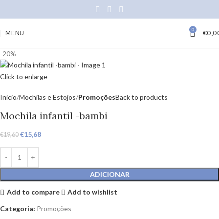
0
MENU
€
0,0
-20%
Click to enlarge
Início
Mochilas e Estojos
Promoções
Back to products
Mochila infantil -bambi
€
15,68
€
19,60
ADICIONAR
Add to compare
Add to wishlist
Categoria:
Promoções