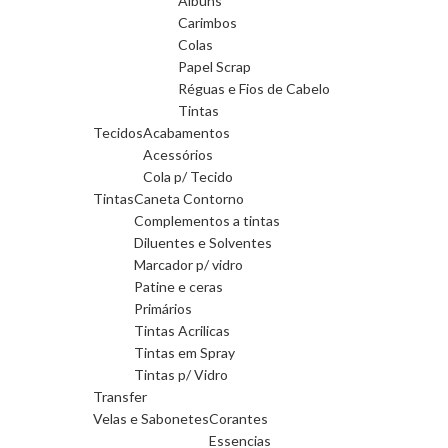
Albuns
Carimbos
Colas
Papel Scrap
Réguas e Fios de Cabelo
Tintas
Tecidos
Acabamentos
Acessórios
Cola p/ Tecido
Tintas
Caneta Contorno
Complementos a tintas
Diluentes e Solventes
Marcador p/ vidro
Patine e ceras
Primários
Tintas Acrilicas
Tintas em Spray
Tintas p/ Vidro
Transfer
Velas e Sabonetes
Corantes
Essencias