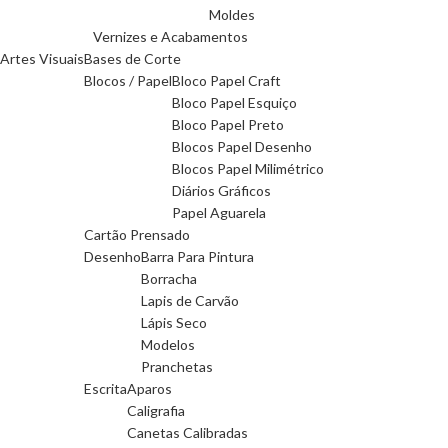
Moldes
Vernizes e Acabamentos
Artes Visuais
Bases de Corte
Blocos / Papel
Bloco Papel Craft
Bloco Papel Esquiço
Bloco Papel Preto
Blocos Papel Desenho
Blocos Papel Milimétrico
Diários Gráficos
Papel Aguarela
Cartão Prensado
Desenho
Barra Para Pintura
Borracha
Lapis de Carvão
Lápis Seco
Modelos
Pranchetas
Escrita
Aparos
Caligrafia
Canetas Calibradas