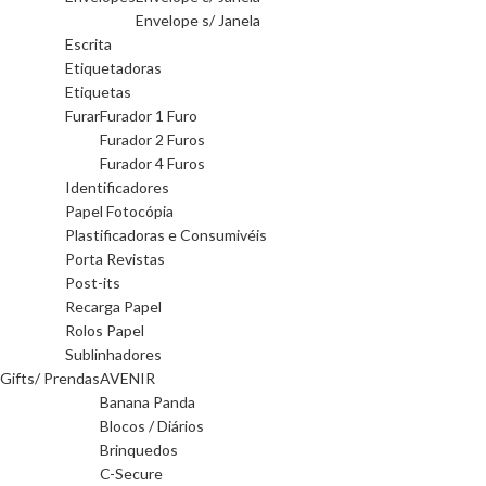
Envelope s/ Janela
Escrita
Etiquetadoras
Etiquetas
Furar
Furador 1 Furo
Furador 2 Furos
Furador 4 Furos
Identificadores
Papel Fotocópia
Plastificadoras e Consumivéis
Porta Revistas
Post-its
Recarga Papel
Rolos Papel
Sublinhadores
Gifts/ Prendas
AVENIR
Banana Panda
Blocos / Diários
Brinquedos
C-Secure