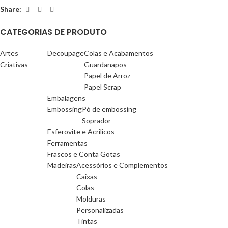
Share:
CATEGORIAS DE PRODUTO
Artes
Decoupage
Colas e Acabamentos
Criativas
Guardanapos
Papel de Arroz
Papel Scrap
Embalagens
Embossing
Pó de embossing
Soprador
Esferovite e Acrilicos
Ferramentas
Frascos e Conta Gotas
Madeiras
Acessórios e Complementos
Caixas
Colas
Molduras
Personalizadas
Tintas