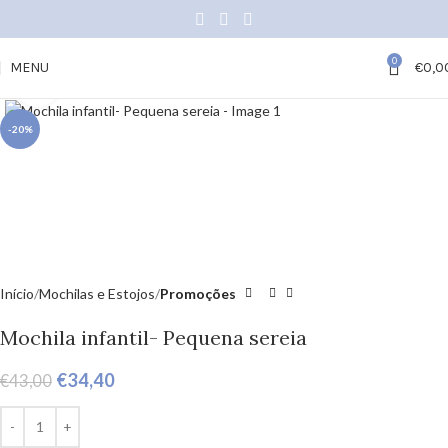
0
MENU
€
0,0
Click to enlarge
-20%
Início
Mochilas e Estojos
Promoções
Mochila infantil- Pequena sereia
€
34,40
€
43,00